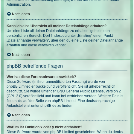
Administration.
Nach oben
Kann ich eine Übersicht all meiner Dateianhänge erhalten?
Um eine Liste all deiner Dateianhänge zu erhalten, gehe in den
persönlichen Bereich. Dort findest du unter „Einstieg“ einen Punkt
„Dateianhänge verwalten“, über den du eine Liste deiner Dateianhänge
erhalten und diese verwalten kannst.
Nach oben
phpBB betreffende Fragen
Wer hat diese Forensoftware entwickelt?
Diese Software (in ihrer unmodifizierten Fassung) wurde von
phpBB Limited
entwickelt und veröffentlicht. Sie ist urheberrechtlich
geschützt. Sie wurde unter der GNU General Public License, Version 2
(GPL-2.0) veröffentlicht und kann frei vertrieben werden. Weitere Details
findest du
auf der Seite von phpBB Limited
. Eine deutschsprachige
Anlaufstelle ist unter
phpBB.de
zu finden.
Nach oben
Warum ist Funktion x oder y nicht enthalten?
Diese Software wurde von phpBB Limited geschrieben. Wenn du denkst,