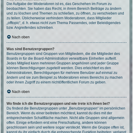
Die Aufgabe der Moderatoren ist es, das Geschehen im Forum zu
beobachten. Sie haben das Recht, in ihrem Bereich Beiträge zu ändern
und zu löschen und Themen zu schließen, zu öffnen, zu verschieben und
zu teilen. Üblicherweise verhindern Moderatoren, dass Mitglieder
„offtopic“, d. h. etwas nicht zum Thema Passendes, oder Beleidigendes
bzw. Angreifendes schreiben.
Nach oben
Was sind Benutzergruppen?
Benutzergruppen sind Gruppen von Mitgliedern, die die Mitglieder des
Boards in für die Board-Administration verwaltbare Einheiten aufteilt.
Jedes Mitglied kann mehreren Gruppen angehören und jeder Gruppe
können Berechtigungen zugeteilt werden. Dies erleichtert es den
Administratoren, Berechtigungen für mehrere Benutzer auf einmal zu
ändern und sie zum Beispiel zu Moderatoren eines Bereichs zu machen
oder ihnen Zugriff zu einem nichtöffentlichen Forum zu geben.
Nach oben
Wo finde ich die Benutzergruppen und wie trete ich ihnen bei?
Du findest die Benutzergruppen unter „Benutzergruppen“ im persönlichen
Bereich. Wenn du einer beitreten möchtest, kannst du dies mit der
entsprechenden Schaltfläche machen. Nicht alle Gruppen sind allgemein
offen. Einige erfordern erst eine Freischaltung, andere können
geschlossen sein und weitere sogar versteckt. Wenn die Gruppe offen ist,
kannst du ihr einfach durch die entsprechende Funktion beitreten; verlangt