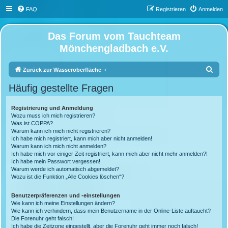
FAQ
Registrieren
Anmelden
Das Forum vom Tauchteam
Mönchengladbach e.V.
S
Zurück zur Wasseroberfläche
u
Häufig gestellte Fragen
c
h
Registrierung und Anmeldung
Wozu muss ich mich registrieren?
e
Was ist COPPA?
Warum kann ich mich nicht registrieren?
Ich habe mich registriert, kann mich aber nicht anmelden!
Warum kann ich mich nicht anmelden?
Ich habe mich vor einiger Zeit registriert, kann mich aber nicht mehr anmelden?!
Ich habe mein Passwort vergessen!
Warum werde ich automatisch abgemeldet?
Wozu ist die Funktion „Alle Cookies löschen“?
Benutzerpräferenzen und -einstellungen
Wie kann ich meine Einstellungen ändern?
Wie kann ich verhindern, dass mein Benutzername in der Online-Liste auftaucht?
Die Forenuhr geht falsch!
Ich habe die Zeitzone eingestellt, aber die Forenuhr geht immer noch falsch!