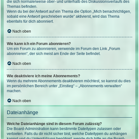
die sich normalerweise ober- und unterhalb des Diskussionsverlaufs des
Themas befinden.
Wenn du bei der Antwort auf ein Thema die Option „Mich benachrichtigen,
sobald eine Antwort geschrieben wurde“ aktivierst, wird das Thema
ebenfalls für dich abonniert.
Nach oben
Wie kann ich ein Forum abonnieren?
Um ein Forum zu abonnieren, verwende im Forum den Link „Forum
abonnieren“, der sich meist am Ende der Seite befindet.
Nach oben
Wie deaktiviere ich meine Abonnements?
Wenn du mehrere Abonnements deaktivieren möchtest, so kannst du dies
im persönlichen Bereich unter „Einstieg“ – „Abonnements verwalten“
machen.
Nach oben
Dateianhänge
Welche Dateianhänge sind in diesem Forum zulässig?
Die Board-Administration kann bestimmte Dateitypen zulassen oder
verbieten. Falls du dir nicht sicher bist, welche Dateitypen du anhängen
kannst und du Unterstützung benötigst, wende dich bitte an die Board-