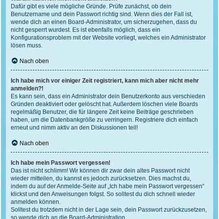
Dafür gibt es viele mögliche Gründe. Prüfe zunächst, ob dein
Benutzername und dein Passwort richtig sind. Wenn dies der Fall ist,
wende dich an einen Board-Administrator, um sicherzugehen, dass du
nicht gesperrt wurdest. Es ist ebenfalls möglich, dass ein
Konfigurationsproblem mit der Website vorliegt, welches ein Administrator
lösen muss.
Nach oben
Ich habe mich vor einiger Zeit registriert, kann mich aber nicht mehr
anmelden?!
Es kann sein, dass ein Administrator dein Benutzerkonto aus verschieden
Gründen deaktiviert oder gelöscht hat. Außerdem löschen viele Boards
regelmäßig Benutzer, die für längere Zeit keine Beiträge geschrieben
haben, um die Datenbankgröße zu verringern. Registriere dich einfach
erneut und nimm aktiv an den Diskussionen teil!
Nach oben
Ich habe mein Passwort vergessen!
Das ist nicht schlimm! Wir können dir zwar dein altes Passwort nicht
wieder mitteilen, du kannst es jedoch zurücksetzen. Dies machst du,
indem du auf der Anmelde-Seite auf „Ich habe mein Passwort vergessen“
klickst und den Anweisungen folgst. So solltest du dich schnell wieder
anmelden können.
Solltest du trotzdem nicht in der Lage sein, dein Passwort zurückzusetzen,
so wende dich an die Board-Administration.