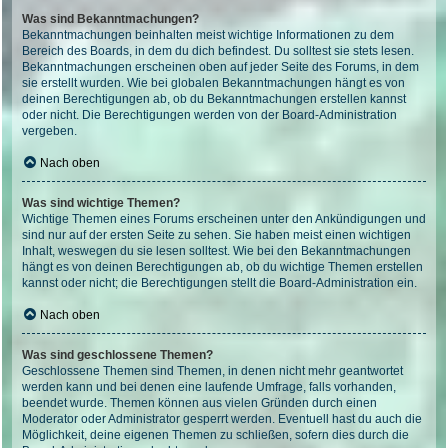
Was sind Bekanntmachungen?
Bekanntmachungen beinhalten meist wichtige Informationen zu dem
Bereich des Boards, in dem du dich befindest. Du solltest sie stets lesen.
Bekanntmachungen erscheinen oben auf jeder Seite des Forums, in dem
sie erstellt wurden. Wie bei globalen Bekanntmachungen hängt es von
deinen Berechtigungen ab, ob du Bekanntmachungen erstellen kannst
oder nicht. Die Berechtigungen werden von der Board-Administration
vergeben.
Nach oben
Was sind wichtige Themen?
Wichtige Themen eines Forums erscheinen unter den Ankündigungen und
sind nur auf der ersten Seite zu sehen. Sie haben meist einen wichtigen
Inhalt, weswegen du sie lesen solltest. Wie bei den Bekanntmachungen
hängt es von deinen Berechtigungen ab, ob du wichtige Themen erstellen
kannst oder nicht; die Berechtigungen stellt die Board-Administration ein.
Nach oben
Was sind geschlossene Themen?
Geschlossene Themen sind Themen, in denen nicht mehr geantwortet
werden kann und bei denen eine laufende Umfrage, falls vorhanden,
beendet wurde. Themen können aus vielen Gründen durch einen
Moderator oder Administrator gesperrt werden. Eventuell hast du auch die
Möglichkeit, deine eigenen Themen zu schließen, sofern dies durch die