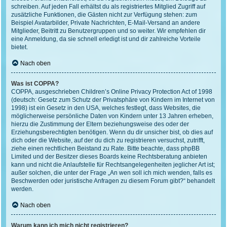
schreiben. Auf jeden Fall erhältst du als registriertes Mitglied Zugriff auf
zusätzliche Funktionen, die Gästen nicht zur Verfügung stehen: zum
Beispiel Avatarbilder, Private Nachrichten, E-Mail-Versand an andere
Mitglieder, Beitritt zu Benutzergruppen und so weiter. Wir empfehlen dir
eine Anmeldung, da sie schnell erledigt ist und dir zahlreiche Vorteile
bietet.
Nach oben
Was ist COPPA?
COPPA, ausgeschrieben Children’s Online Privacy Protection Act of 1998
(deutsch: Gesetz zum Schutz der Privatsphäre von Kindern im Internet von
1998) ist ein Gesetz in den USA, welches festlegt, dass Websites, die
möglicherweise persönliche Daten von Kindern unter 13 Jahren erheben,
hierzu die Zustimmung der Eltern beziehungsweise des oder der
Erziehungsberechtigten benötigen. Wenn du dir unsicher bist, ob dies auf
dich oder die Website, auf der du dich zu registrieren versuchst, zutrifft,
ziehe einen rechtlichen Beistand zu Rate. Bitte beachte, dass phpBB
Limited und der Besitzer dieses Boards keine Rechtsberatung anbieten
kann und nicht die Anlaufstelle für Rechtsangelegenheiten jeglicher Art ist;
außer solchen, die unter der Frage „An wen soll ich mich wenden, falls es
Beschwerden oder juristische Anfragen zu diesem Forum gibt?“ behandelt
werden.
Nach oben
Warum kann ich mich nicht registrieren?