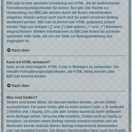
BBCode ist eine spezielle Umsetzung von HTML, die dir weitreichende
Formatierungsmöglichkeiten für deinen Text gibt. Die Rechte zur
Verwendung von BBCode werden durch die Board-Administration
vergeben, können jedoch auch durch dich für jeden einzelnen Beitrag
deaktiviert werden. BBCode ist ähnlich wie HTML aufgebaut, jedoch
werden Tags von eckigen („[“ und „]“) statt spitzen („<“ und „>“) Klammern
eingeschlossen. Weitere Informationen zu BBCode findest du auf einer
speziellen Hilfe-Seite, die von der Seite zur Beitragserstellung aus
zugänglich ist.
Nach oben
Kann ich HTML benutzen?
Nein, es ist nicht möglich, HTML-Code in Beiträgen zu verwenden. Die
meisten Formatierungsmöglichkeiten, die HTML bietet, können über
BBCode erreicht werden.
Nach oben
Was sind Smilies?
Smilies sind kleine Bilder, die benutzt werden können, um ein Gefühl
auszudrücken. Für jeden Smilie gibt es einen kurzen Code, z. B. bedeutet
:) fröhlich und :( traurig. Die Liste aller Smilies kannst du beim Verfassen
eines Beitrags sehen. Versuche bitte trotzdem, Smilies nicht zu häufig zu
benutzen, sie können einen Beitrag schnell unlesbar machen und ein
Moderator könnte deshalb deinen Beitrag entsprechend überarbeiten
oder gar komplett löschen. Die Board-Administration kann auch die Anzahl