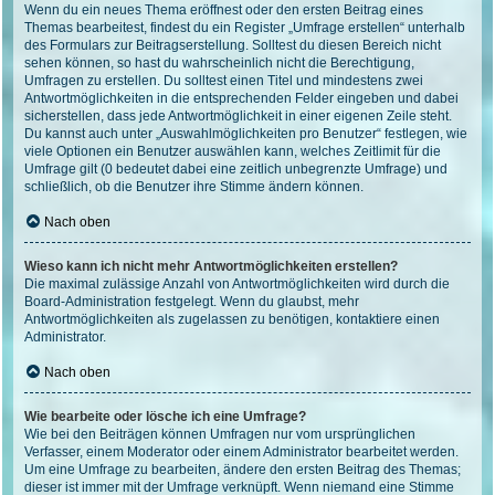
Wenn du ein neues Thema eröffnest oder den ersten Beitrag eines
Themas bearbeitest, findest du ein Register „Umfrage erstellen“ unterhalb
des Formulars zur Beitragserstellung. Solltest du diesen Bereich nicht
sehen können, so hast du wahrscheinlich nicht die Berechtigung,
Umfragen zu erstellen. Du solltest einen Titel und mindestens zwei
Antwortmöglichkeiten in die entsprechenden Felder eingeben und dabei
sicherstellen, dass jede Antwortmöglichkeit in einer eigenen Zeile steht.
Du kannst auch unter „Auswahlmöglichkeiten pro Benutzer“ festlegen, wie
viele Optionen ein Benutzer auswählen kann, welches Zeitlimit für die
Umfrage gilt (0 bedeutet dabei eine zeitlich unbegrenzte Umfrage) und
schließlich, ob die Benutzer ihre Stimme ändern können.
Nach oben
Wieso kann ich nicht mehr Antwortmöglichkeiten erstellen?
Die maximal zulässige Anzahl von Antwortmöglichkeiten wird durch die
Board-Administration festgelegt. Wenn du glaubst, mehr
Antwortmöglichkeiten als zugelassen zu benötigen, kontaktiere einen
Administrator.
Nach oben
Wie bearbeite oder lösche ich eine Umfrage?
Wie bei den Beiträgen können Umfragen nur vom ursprünglichen
Verfasser, einem Moderator oder einem Administrator bearbeitet werden.
Um eine Umfrage zu bearbeiten, ändere den ersten Beitrag des Themas;
dieser ist immer mit der Umfrage verknüpft. Wenn niemand eine Stimme