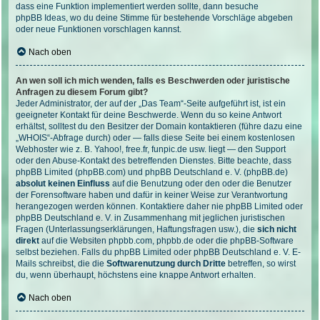
dass eine Funktion implementiert werden sollte, dann besuche
phpBB Ideas
, wo du deine Stimme für bestehende Vorschläge abgeben
oder neue Funktionen vorschlagen kannst.
Nach oben
An wen soll ich mich wenden, falls es Beschwerden oder juristische
Anfragen zu diesem Forum gibt?
Jeder Administrator, der auf der „Das Team“-Seite aufgeführt ist, ist ein
geeigneter Kontakt für deine Beschwerde. Wenn du so keine Antwort
erhältst, solltest du den Besitzer der Domain kontaktieren (führe dazu eine
„WHOIS“-Abfrage
durch) oder — falls diese Seite bei einem kostenlosen
Webhoster wie z. B. Yahoo!, free.fr, funpic.de usw. liegt — den Support
oder den Abuse-Kontakt des betreffenden Dienstes. Bitte beachte, dass
phpBB Limited (phpBB.com) und phpBB Deutschland e. V. (phpBB.de)
absolut keinen Einfluss
auf die Benutzung oder den oder die Benutzer
der Forensoftware haben und dafür in keiner Weise zur Verantwortung
herangezogen werden können. Kontaktiere daher nie phpBB Limited oder
phpBB Deutschland e. V. in Zusammenhang mit jeglichen juristischen
Fragen (Unterlassungserklärungen, Haftungsfragen usw.), die
sich nicht
direkt
auf die Websiten phpbb.com, phpbb.de oder die phpBB-Software
selbst beziehen. Falls du phpBB Limited oder phpBB Deutschland e. V. E-
Mails schreibst, die die
Softwarenutzung durch Dritte
betreffen, so wirst
du, wenn überhaupt, höchstens eine knappe Antwort erhalten.
Nach oben