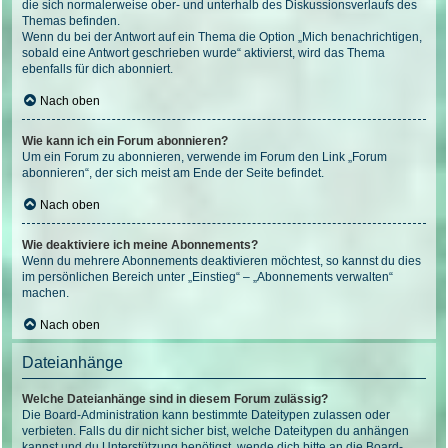
die sich normalerweise ober- und unterhalb des Diskussionsverlaufs des
Themas befinden.
Wenn du bei der Antwort auf ein Thema die Option „Mich benachrichtigen,
sobald eine Antwort geschrieben wurde“ aktivierst, wird das Thema
ebenfalls für dich abonniert.
Nach oben
Wie kann ich ein Forum abonnieren?
Um ein Forum zu abonnieren, verwende im Forum den Link „Forum
abonnieren“, der sich meist am Ende der Seite befindet.
Nach oben
Wie deaktiviere ich meine Abonnements?
Wenn du mehrere Abonnements deaktivieren möchtest, so kannst du dies
im persönlichen Bereich unter „Einstieg“ – „Abonnements verwalten“
machen.
Nach oben
Dateianhänge
Welche Dateianhänge sind in diesem Forum zulässig?
Die Board-Administration kann bestimmte Dateitypen zulassen oder
verbieten. Falls du dir nicht sicher bist, welche Dateitypen du anhängen
kannst und du Unterstützung benötigst, wende dich bitte an die Board-