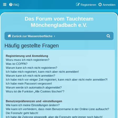
FAQ
Registrieren
Anmelden
Das Forum vom Tauchteam
Mönchengladbach e.V.
S
Zurück zur Wasseroberfläche
u
Häufig gestellte Fragen
c
h
Registrierung und Anmeldung
Wozu muss ich mich registrieren?
e
Was ist COPPA?
Warum kann ich mich nicht registrieren?
Ich habe mich registriert, kann mich aber nicht anmelden!
Warum kann ich mich nicht anmelden?
Ich habe mich vor einiger Zeit registriert, kann mich aber nicht mehr anmelden?!
Ich habe mein Passwort vergessen!
Warum werde ich automatisch abgemeldet?
Wozu ist die Funktion „Alle Cookies löschen“?
Benutzerpräferenzen und -einstellungen
Wie kann ich meine Einstellungen ändern?
Wie kann ich verhindern, dass mein Benutzername in der Online-Liste auftaucht?
Die Forenuhr geht falsch!
Ich habe die Zeitzone eingestellt, aber die Forenuhr geht immer noch falsch!