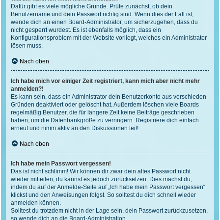
Dafür gibt es viele mögliche Gründe. Prüfe zunächst, ob dein
Benutzername und dein Passwort richtig sind. Wenn dies der Fall ist,
wende dich an einen Board-Administrator, um sicherzugehen, dass du
nicht gesperrt wurdest. Es ist ebenfalls möglich, dass ein
Konfigurationsproblem mit der Website vorliegt, welches ein Administrator
lösen muss.
Nach oben
Ich habe mich vor einiger Zeit registriert, kann mich aber nicht mehr
anmelden?!
Es kann sein, dass ein Administrator dein Benutzerkonto aus verschieden
Gründen deaktiviert oder gelöscht hat. Außerdem löschen viele Boards
regelmäßig Benutzer, die für längere Zeit keine Beiträge geschrieben
haben, um die Datenbankgröße zu verringern. Registriere dich einfach
erneut und nimm aktiv an den Diskussionen teil!
Nach oben
Ich habe mein Passwort vergessen!
Das ist nicht schlimm! Wir können dir zwar dein altes Passwort nicht
wieder mitteilen, du kannst es jedoch zurücksetzen. Dies machst du,
indem du auf der Anmelde-Seite auf „Ich habe mein Passwort vergessen“
klickst und den Anweisungen folgst. So solltest du dich schnell wieder
anmelden können.
Solltest du trotzdem nicht in der Lage sein, dein Passwort zurückzusetzen,
so wende dich an die Board-Administration.