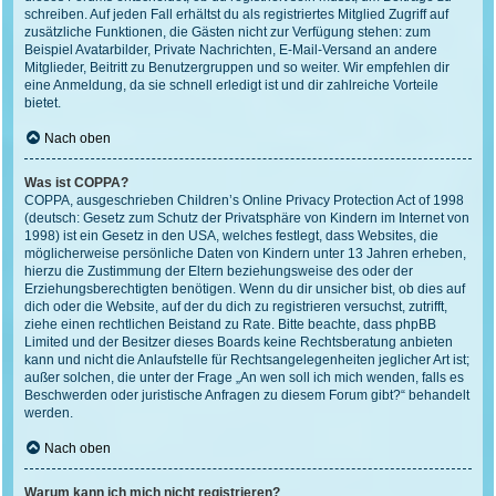
schreiben. Auf jeden Fall erhältst du als registriertes Mitglied Zugriff auf
zusätzliche Funktionen, die Gästen nicht zur Verfügung stehen: zum
Beispiel Avatarbilder, Private Nachrichten, E-Mail-Versand an andere
Mitglieder, Beitritt zu Benutzergruppen und so weiter. Wir empfehlen dir
eine Anmeldung, da sie schnell erledigt ist und dir zahlreiche Vorteile
bietet.
Nach oben
Was ist COPPA?
COPPA, ausgeschrieben Children’s Online Privacy Protection Act of 1998
(deutsch: Gesetz zum Schutz der Privatsphäre von Kindern im Internet von
1998) ist ein Gesetz in den USA, welches festlegt, dass Websites, die
möglicherweise persönliche Daten von Kindern unter 13 Jahren erheben,
hierzu die Zustimmung der Eltern beziehungsweise des oder der
Erziehungsberechtigten benötigen. Wenn du dir unsicher bist, ob dies auf
dich oder die Website, auf der du dich zu registrieren versuchst, zutrifft,
ziehe einen rechtlichen Beistand zu Rate. Bitte beachte, dass phpBB
Limited und der Besitzer dieses Boards keine Rechtsberatung anbieten
kann und nicht die Anlaufstelle für Rechtsangelegenheiten jeglicher Art ist;
außer solchen, die unter der Frage „An wen soll ich mich wenden, falls es
Beschwerden oder juristische Anfragen zu diesem Forum gibt?“ behandelt
werden.
Nach oben
Warum kann ich mich nicht registrieren?