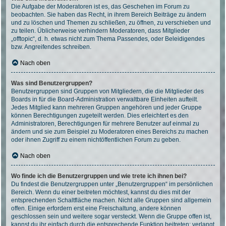
Die Aufgabe der Moderatoren ist es, das Geschehen im Forum zu
beobachten. Sie haben das Recht, in ihrem Bereich Beiträge zu ändern
und zu löschen und Themen zu schließen, zu öffnen, zu verschieben und
zu teilen. Üblicherweise verhindern Moderatoren, dass Mitglieder
„offtopic“, d. h. etwas nicht zum Thema Passendes, oder Beleidigendes
bzw. Angreifendes schreiben.
Nach oben
Was sind Benutzergruppen?
Benutzergruppen sind Gruppen von Mitgliedern, die die Mitglieder des
Boards in für die Board-Administration verwaltbare Einheiten aufteilt.
Jedes Mitglied kann mehreren Gruppen angehören und jeder Gruppe
können Berechtigungen zugeteilt werden. Dies erleichtert es den
Administratoren, Berechtigungen für mehrere Benutzer auf einmal zu
ändern und sie zum Beispiel zu Moderatoren eines Bereichs zu machen
oder ihnen Zugriff zu einem nichtöffentlichen Forum zu geben.
Nach oben
Wo finde ich die Benutzergruppen und wie trete ich ihnen bei?
Du findest die Benutzergruppen unter „Benutzergruppen“ im persönlichen
Bereich. Wenn du einer beitreten möchtest, kannst du dies mit der
entsprechenden Schaltfläche machen. Nicht alle Gruppen sind allgemein
offen. Einige erfordern erst eine Freischaltung, andere können
geschlossen sein und weitere sogar versteckt. Wenn die Gruppe offen ist,
kannst du ihr einfach durch die entsprechende Funktion beitreten; verlangt