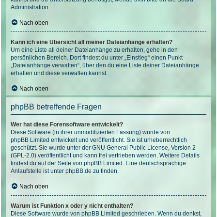
Administration.
Nach oben
Kann ich eine Übersicht all meiner Dateianhänge erhalten?
Um eine Liste all deiner Dateianhänge zu erhalten, gehe in den
persönlichen Bereich. Dort findest du unter „Einstieg“ einen Punkt
„Dateianhänge verwalten“, über den du eine Liste deiner Dateianhänge
erhalten und diese verwalten kannst.
Nach oben
phpBB betreffende Fragen
Wer hat diese Forensoftware entwickelt?
Diese Software (in ihrer unmodifizierten Fassung) wurde von
phpBB Limited
entwickelt und veröffentlicht. Sie ist urheberrechtlich
geschützt. Sie wurde unter der GNU General Public License, Version 2
(GPL-2.0) veröffentlicht und kann frei vertrieben werden. Weitere Details
findest du
auf der Seite von phpBB Limited
. Eine deutschsprachige
Anlaufstelle ist unter
phpBB.de
zu finden.
Nach oben
Warum ist Funktion x oder y nicht enthalten?
Diese Software wurde von phpBB Limited geschrieben. Wenn du denkst,