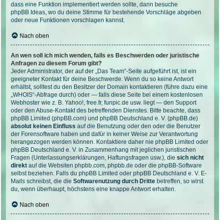
dass eine Funktion implementiert werden sollte, dann besuche
phpBB Ideas
, wo du deine Stimme für bestehende Vorschläge abgeben
oder neue Funktionen vorschlagen kannst.
Nach oben
An wen soll ich mich wenden, falls es Beschwerden oder juristische
Anfragen zu diesem Forum gibt?
Jeder Administrator, der auf der „Das Team“-Seite aufgeführt ist, ist ein
geeigneter Kontakt für deine Beschwerde. Wenn du so keine Antwort
erhältst, solltest du den Besitzer der Domain kontaktieren (führe dazu eine
„WHOIS“-Abfrage
durch) oder — falls diese Seite bei einem kostenlosen
Webhoster wie z. B. Yahoo!, free.fr, funpic.de usw. liegt — den Support
oder den Abuse-Kontakt des betreffenden Dienstes. Bitte beachte, dass
phpBB Limited (phpBB.com) und phpBB Deutschland e. V. (phpBB.de)
absolut keinen Einfluss
auf die Benutzung oder den oder die Benutzer
der Forensoftware haben und dafür in keiner Weise zur Verantwortung
herangezogen werden können. Kontaktiere daher nie phpBB Limited oder
phpBB Deutschland e. V. in Zusammenhang mit jeglichen juristischen
Fragen (Unterlassungserklärungen, Haftungsfragen usw.), die
sich nicht
direkt
auf die Websiten phpbb.com, phpbb.de oder die phpBB-Software
selbst beziehen. Falls du phpBB Limited oder phpBB Deutschland e. V. E-
Mails schreibst, die die
Softwarenutzung durch Dritte
betreffen, so wirst
du, wenn überhaupt, höchstens eine knappe Antwort erhalten.
Nach oben