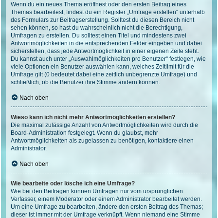
Wenn du ein neues Thema eröffnest oder den ersten Beitrag eines
Themas bearbeitest, findest du ein Register „Umfrage erstellen“ unterhalb
des Formulars zur Beitragserstellung. Solltest du diesen Bereich nicht
sehen können, so hast du wahrscheinlich nicht die Berechtigung,
Umfragen zu erstellen. Du solltest einen Titel und mindestens zwei
Antwortmöglichkeiten in die entsprechenden Felder eingeben und dabei
sicherstellen, dass jede Antwortmöglichkeit in einer eigenen Zeile steht.
Du kannst auch unter „Auswahlmöglichkeiten pro Benutzer“ festlegen, wie
viele Optionen ein Benutzer auswählen kann, welches Zeitlimit für die
Umfrage gilt (0 bedeutet dabei eine zeitlich unbegrenzte Umfrage) und
schließlich, ob die Benutzer ihre Stimme ändern können.
Nach oben
Wieso kann ich nicht mehr Antwortmöglichkeiten erstellen?
Die maximal zulässige Anzahl von Antwortmöglichkeiten wird durch die
Board-Administration festgelegt. Wenn du glaubst, mehr
Antwortmöglichkeiten als zugelassen zu benötigen, kontaktiere einen
Administrator.
Nach oben
Wie bearbeite oder lösche ich eine Umfrage?
Wie bei den Beiträgen können Umfragen nur vom ursprünglichen
Verfasser, einem Moderator oder einem Administrator bearbeitet werden.
Um eine Umfrage zu bearbeiten, ändere den ersten Beitrag des Themas;
dieser ist immer mit der Umfrage verknüpft. Wenn niemand eine Stimme