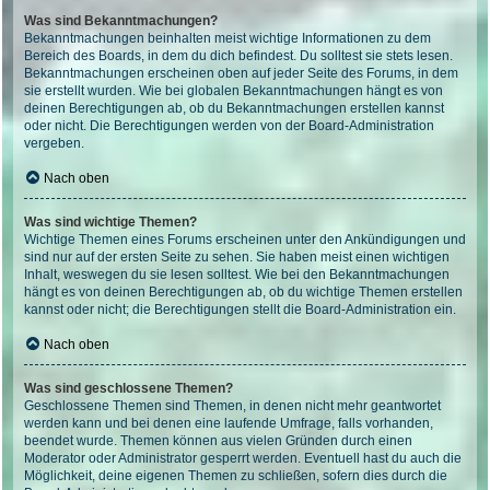
Was sind Bekanntmachungen?
Bekanntmachungen beinhalten meist wichtige Informationen zu dem
Bereich des Boards, in dem du dich befindest. Du solltest sie stets lesen.
Bekanntmachungen erscheinen oben auf jeder Seite des Forums, in dem
sie erstellt wurden. Wie bei globalen Bekanntmachungen hängt es von
deinen Berechtigungen ab, ob du Bekanntmachungen erstellen kannst
oder nicht. Die Berechtigungen werden von der Board-Administration
vergeben.
Nach oben
Was sind wichtige Themen?
Wichtige Themen eines Forums erscheinen unter den Ankündigungen und
sind nur auf der ersten Seite zu sehen. Sie haben meist einen wichtigen
Inhalt, weswegen du sie lesen solltest. Wie bei den Bekanntmachungen
hängt es von deinen Berechtigungen ab, ob du wichtige Themen erstellen
kannst oder nicht; die Berechtigungen stellt die Board-Administration ein.
Nach oben
Was sind geschlossene Themen?
Geschlossene Themen sind Themen, in denen nicht mehr geantwortet
werden kann und bei denen eine laufende Umfrage, falls vorhanden,
beendet wurde. Themen können aus vielen Gründen durch einen
Moderator oder Administrator gesperrt werden. Eventuell hast du auch die
Möglichkeit, deine eigenen Themen zu schließen, sofern dies durch die