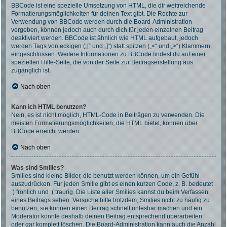
BBCode ist eine spezielle Umsetzung von HTML, die dir weitreichende
Formatierungsmöglichkeiten für deinen Text gibt. Die Rechte zur
Verwendung von BBCode werden durch die Board-Administration
vergeben, können jedoch auch durch dich für jeden einzelnen Beitrag
deaktiviert werden. BBCode ist ähnlich wie HTML aufgebaut, jedoch
werden Tags von eckigen („[“ und „]“) statt spitzen („<“ und „>“) Klammern
eingeschlossen. Weitere Informationen zu BBCode findest du auf einer
speziellen Hilfe-Seite, die von der Seite zur Beitragserstellung aus
zugänglich ist.
Nach oben
Kann ich HTML benutzen?
Nein, es ist nicht möglich, HTML-Code in Beiträgen zu verwenden. Die
meisten Formatierungsmöglichkeiten, die HTML bietet, können über
BBCode erreicht werden.
Nach oben
Was sind Smilies?
Smilies sind kleine Bilder, die benutzt werden können, um ein Gefühl
auszudrücken. Für jeden Smilie gibt es einen kurzen Code, z. B. bedeutet
:) fröhlich und :( traurig. Die Liste aller Smilies kannst du beim Verfassen
eines Beitrags sehen. Versuche bitte trotzdem, Smilies nicht zu häufig zu
benutzen, sie können einen Beitrag schnell unlesbar machen und ein
Moderator könnte deshalb deinen Beitrag entsprechend überarbeiten
oder gar komplett löschen. Die Board-Administration kann auch die Anzahl