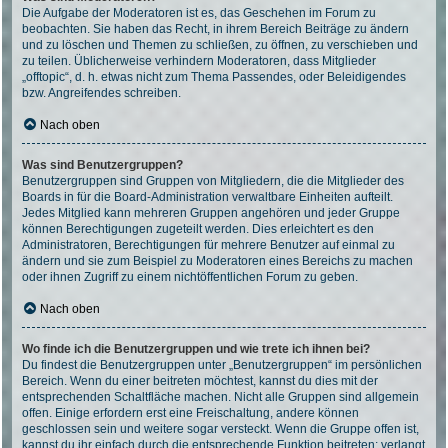
Die Aufgabe der Moderatoren ist es, das Geschehen im Forum zu
beobachten. Sie haben das Recht, in ihrem Bereich Beiträge zu ändern
und zu löschen und Themen zu schließen, zu öffnen, zu verschieben und
zu teilen. Üblicherweise verhindern Moderatoren, dass Mitglieder
„offtopic“, d. h. etwas nicht zum Thema Passendes, oder Beleidigendes
bzw. Angreifendes schreiben.
Nach oben
Was sind Benutzergruppen?
Benutzergruppen sind Gruppen von Mitgliedern, die die Mitglieder des
Boards in für die Board-Administration verwaltbare Einheiten aufteilt.
Jedes Mitglied kann mehreren Gruppen angehören und jeder Gruppe
können Berechtigungen zugeteilt werden. Dies erleichtert es den
Administratoren, Berechtigungen für mehrere Benutzer auf einmal zu
ändern und sie zum Beispiel zu Moderatoren eines Bereichs zu machen
oder ihnen Zugriff zu einem nichtöffentlichen Forum zu geben.
Nach oben
Wo finde ich die Benutzergruppen und wie trete ich ihnen bei?
Du findest die Benutzergruppen unter „Benutzergruppen“ im persönlichen
Bereich. Wenn du einer beitreten möchtest, kannst du dies mit der
entsprechenden Schaltfläche machen. Nicht alle Gruppen sind allgemein
offen. Einige erfordern erst eine Freischaltung, andere können
geschlossen sein und weitere sogar versteckt. Wenn die Gruppe offen ist,
kannst du ihr einfach durch die entsprechende Funktion beitreten; verlangt