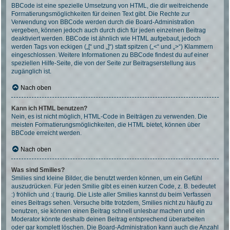
BBCode ist eine spezielle Umsetzung von HTML, die dir weitreichende
Formatierungsmöglichkeiten für deinen Text gibt. Die Rechte zur
Verwendung von BBCode werden durch die Board-Administration
vergeben, können jedoch auch durch dich für jeden einzelnen Beitrag
deaktiviert werden. BBCode ist ähnlich wie HTML aufgebaut, jedoch
werden Tags von eckigen („[“ und „]“) statt spitzen („<“ und „>“) Klammern
eingeschlossen. Weitere Informationen zu BBCode findest du auf einer
speziellen Hilfe-Seite, die von der Seite zur Beitragserstellung aus
zugänglich ist.
Nach oben
Kann ich HTML benutzen?
Nein, es ist nicht möglich, HTML-Code in Beiträgen zu verwenden. Die
meisten Formatierungsmöglichkeiten, die HTML bietet, können über
BBCode erreicht werden.
Nach oben
Was sind Smilies?
Smilies sind kleine Bilder, die benutzt werden können, um ein Gefühl
auszudrücken. Für jeden Smilie gibt es einen kurzen Code, z. B. bedeutet
:) fröhlich und :( traurig. Die Liste aller Smilies kannst du beim Verfassen
eines Beitrags sehen. Versuche bitte trotzdem, Smilies nicht zu häufig zu
benutzen, sie können einen Beitrag schnell unlesbar machen und ein
Moderator könnte deshalb deinen Beitrag entsprechend überarbeiten
oder gar komplett löschen. Die Board-Administration kann auch die Anzahl