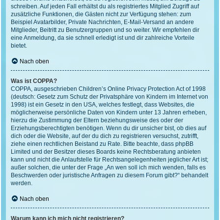
schreiben. Auf jeden Fall erhältst du als registriertes Mitglied Zugriff auf
zusätzliche Funktionen, die Gästen nicht zur Verfügung stehen: zum
Beispiel Avatarbilder, Private Nachrichten, E-Mail-Versand an andere
Mitglieder, Beitritt zu Benutzergruppen und so weiter. Wir empfehlen dir
eine Anmeldung, da sie schnell erledigt ist und dir zahlreiche Vorteile
bietet.
Nach oben
Was ist COPPA?
COPPA, ausgeschrieben Children’s Online Privacy Protection Act of 1998
(deutsch: Gesetz zum Schutz der Privatsphäre von Kindern im Internet von
1998) ist ein Gesetz in den USA, welches festlegt, dass Websites, die
möglicherweise persönliche Daten von Kindern unter 13 Jahren erheben,
hierzu die Zustimmung der Eltern beziehungsweise des oder der
Erziehungsberechtigten benötigen. Wenn du dir unsicher bist, ob dies auf
dich oder die Website, auf der du dich zu registrieren versuchst, zutrifft,
ziehe einen rechtlichen Beistand zu Rate. Bitte beachte, dass phpBB
Limited und der Besitzer dieses Boards keine Rechtsberatung anbieten
kann und nicht die Anlaufstelle für Rechtsangelegenheiten jeglicher Art ist;
außer solchen, die unter der Frage „An wen soll ich mich wenden, falls es
Beschwerden oder juristische Anfragen zu diesem Forum gibt?“ behandelt
werden.
Nach oben
Warum kann ich mich nicht registrieren?