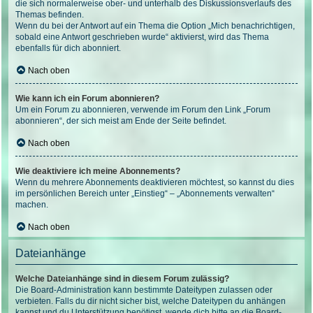
die sich normalerweise ober- und unterhalb des Diskussionsverlaufs des
Themas befinden.
Wenn du bei der Antwort auf ein Thema die Option „Mich benachrichtigen,
sobald eine Antwort geschrieben wurde“ aktivierst, wird das Thema
ebenfalls für dich abonniert.
Nach oben
Wie kann ich ein Forum abonnieren?
Um ein Forum zu abonnieren, verwende im Forum den Link „Forum
abonnieren“, der sich meist am Ende der Seite befindet.
Nach oben
Wie deaktiviere ich meine Abonnements?
Wenn du mehrere Abonnements deaktivieren möchtest, so kannst du dies
im persönlichen Bereich unter „Einstieg“ – „Abonnements verwalten“
machen.
Nach oben
Dateianhänge
Welche Dateianhänge sind in diesem Forum zulässig?
Die Board-Administration kann bestimmte Dateitypen zulassen oder
verbieten. Falls du dir nicht sicher bist, welche Dateitypen du anhängen
kannst und du Unterstützung benötigst, wende dich bitte an die Board-