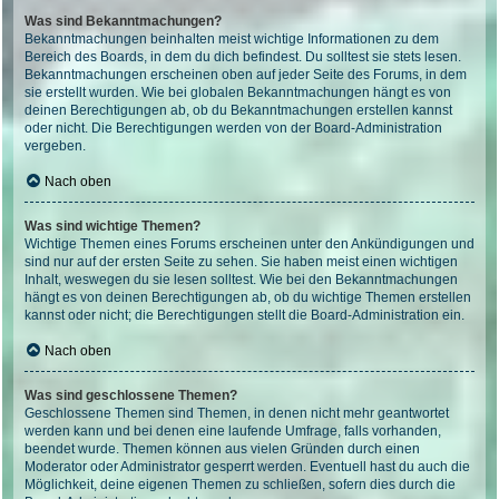
Was sind Bekanntmachungen?
Bekanntmachungen beinhalten meist wichtige Informationen zu dem
Bereich des Boards, in dem du dich befindest. Du solltest sie stets lesen.
Bekanntmachungen erscheinen oben auf jeder Seite des Forums, in dem
sie erstellt wurden. Wie bei globalen Bekanntmachungen hängt es von
deinen Berechtigungen ab, ob du Bekanntmachungen erstellen kannst
oder nicht. Die Berechtigungen werden von der Board-Administration
vergeben.
Nach oben
Was sind wichtige Themen?
Wichtige Themen eines Forums erscheinen unter den Ankündigungen und
sind nur auf der ersten Seite zu sehen. Sie haben meist einen wichtigen
Inhalt, weswegen du sie lesen solltest. Wie bei den Bekanntmachungen
hängt es von deinen Berechtigungen ab, ob du wichtige Themen erstellen
kannst oder nicht; die Berechtigungen stellt die Board-Administration ein.
Nach oben
Was sind geschlossene Themen?
Geschlossene Themen sind Themen, in denen nicht mehr geantwortet
werden kann und bei denen eine laufende Umfrage, falls vorhanden,
beendet wurde. Themen können aus vielen Gründen durch einen
Moderator oder Administrator gesperrt werden. Eventuell hast du auch die
Möglichkeit, deine eigenen Themen zu schließen, sofern dies durch die