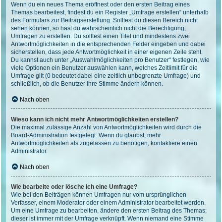
Wenn du ein neues Thema eröffnest oder den ersten Beitrag eines
Themas bearbeitest, findest du ein Register „Umfrage erstellen“ unterhalb
des Formulars zur Beitragserstellung. Solltest du diesen Bereich nicht
sehen können, so hast du wahrscheinlich nicht die Berechtigung,
Umfragen zu erstellen. Du solltest einen Titel und mindestens zwei
Antwortmöglichkeiten in die entsprechenden Felder eingeben und dabei
sicherstellen, dass jede Antwortmöglichkeit in einer eigenen Zeile steht.
Du kannst auch unter „Auswahlmöglichkeiten pro Benutzer“ festlegen, wie
viele Optionen ein Benutzer auswählen kann, welches Zeitlimit für die
Umfrage gilt (0 bedeutet dabei eine zeitlich unbegrenzte Umfrage) und
schließlich, ob die Benutzer ihre Stimme ändern können.
Nach oben
Wieso kann ich nicht mehr Antwortmöglichkeiten erstellen?
Die maximal zulässige Anzahl von Antwortmöglichkeiten wird durch die
Board-Administration festgelegt. Wenn du glaubst, mehr
Antwortmöglichkeiten als zugelassen zu benötigen, kontaktiere einen
Administrator.
Nach oben
Wie bearbeite oder lösche ich eine Umfrage?
Wie bei den Beiträgen können Umfragen nur vom ursprünglichen
Verfasser, einem Moderator oder einem Administrator bearbeitet werden.
Um eine Umfrage zu bearbeiten, ändere den ersten Beitrag des Themas;
dieser ist immer mit der Umfrage verknüpft. Wenn niemand eine Stimme