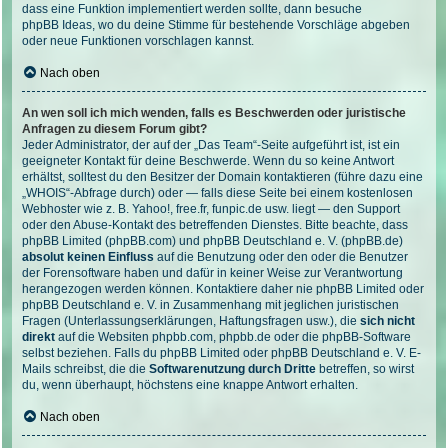
dass eine Funktion implementiert werden sollte, dann besuche
phpBB Ideas
, wo du deine Stimme für bestehende Vorschläge abgeben
oder neue Funktionen vorschlagen kannst.
Nach oben
An wen soll ich mich wenden, falls es Beschwerden oder juristische
Anfragen zu diesem Forum gibt?
Jeder Administrator, der auf der „Das Team“-Seite aufgeführt ist, ist ein
geeigneter Kontakt für deine Beschwerde. Wenn du so keine Antwort
erhältst, solltest du den Besitzer der Domain kontaktieren (führe dazu eine
„WHOIS“-Abfrage
durch) oder — falls diese Seite bei einem kostenlosen
Webhoster wie z. B. Yahoo!, free.fr, funpic.de usw. liegt — den Support
oder den Abuse-Kontakt des betreffenden Dienstes. Bitte beachte, dass
phpBB Limited (phpBB.com) und phpBB Deutschland e. V. (phpBB.de)
absolut keinen Einfluss
auf die Benutzung oder den oder die Benutzer
der Forensoftware haben und dafür in keiner Weise zur Verantwortung
herangezogen werden können. Kontaktiere daher nie phpBB Limited oder
phpBB Deutschland e. V. in Zusammenhang mit jeglichen juristischen
Fragen (Unterlassungserklärungen, Haftungsfragen usw.), die
sich nicht
direkt
auf die Websiten phpbb.com, phpbb.de oder die phpBB-Software
selbst beziehen. Falls du phpBB Limited oder phpBB Deutschland e. V. E-
Mails schreibst, die die
Softwarenutzung durch Dritte
betreffen, so wirst
du, wenn überhaupt, höchstens eine knappe Antwort erhalten.
Nach oben