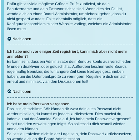
Dafür gibt es viele mögliche Gründe. Prüfe zunächst, ob dein
Benutzername und dein Passwort richtig sind. Wenn dies der Fall ist,
wende dich an einen Board-Administrator, um sicherzugehen, dass du
nicht gesperrt wurdest. Es ist ebenfalls möglich, dass ein
Konfigurationsproblem mit der Website vorliegt, welches ein Administrator
lösen muss.
Nach oben
Ich habe mich vor einiger Zeit registriert, kann mich aber nicht mehr
anmelden?!
Es kann sein, dass ein Administrator dein Benutzerkonto aus verschieden
Gründen deaktiviert oder gelöscht hat. Außerdem löschen viele Boards
regelmäßig Benutzer, die für längere Zeit keine Beiträge geschrieben
haben, um die Datenbankgröße zu verringern. Registriere dich einfach
erneut und nimm aktiv an den Diskussionen teil!
Nach oben
Ich habe mein Passwort vergessen!
Das ist nicht schlimm! Wir können dir zwar dein altes Passwort nicht
wieder mitteilen, du kannst es jedoch zurücksetzen. Dies machst du,
indem du auf der Anmelde-Seite auf „Ich habe mein Passwort vergessen“
klickst und den Anweisungen folgst. So solltest du dich schnell wieder
anmelden können.
Solltest du trotzdem nicht in der Lage sein, dein Passwort zurückzusetzen,
so wende dich an die Board-Administration.