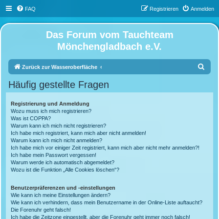
FAQ
Registrieren
Anmelden
Das Forum vom Tauchteam
Mönchengladbach e.V.
S
Zurück zur Wasseroberfläche
u
Häufig gestellte Fragen
c
h
Registrierung und Anmeldung
Wozu muss ich mich registrieren?
e
Was ist COPPA?
Warum kann ich mich nicht registrieren?
Ich habe mich registriert, kann mich aber nicht anmelden!
Warum kann ich mich nicht anmelden?
Ich habe mich vor einiger Zeit registriert, kann mich aber nicht mehr anmelden?!
Ich habe mein Passwort vergessen!
Warum werde ich automatisch abgemeldet?
Wozu ist die Funktion „Alle Cookies löschen“?
Benutzerpräferenzen und -einstellungen
Wie kann ich meine Einstellungen ändern?
Wie kann ich verhindern, dass mein Benutzername in der Online-Liste auftaucht?
Die Forenuhr geht falsch!
Ich habe die Zeitzone eingestellt, aber die Forenuhr geht immer noch falsch!