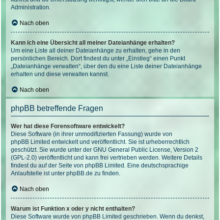
Administration.
Nach oben
Kann ich eine Übersicht all meiner Dateianhänge erhalten?
Um eine Liste all deiner Dateianhänge zu erhalten, gehe in den
persönlichen Bereich. Dort findest du unter „Einstieg“ einen Punkt
„Dateianhänge verwalten“, über den du eine Liste deiner Dateianhänge
erhalten und diese verwalten kannst.
Nach oben
phpBB betreffende Fragen
Wer hat diese Forensoftware entwickelt?
Diese Software (in ihrer unmodifizierten Fassung) wurde von
phpBB Limited
entwickelt und veröffentlicht. Sie ist urheberrechtlich
geschützt. Sie wurde unter der GNU General Public License, Version 2
(GPL-2.0) veröffentlicht und kann frei vertrieben werden. Weitere Details
findest du
auf der Seite von phpBB Limited
. Eine deutschsprachige
Anlaufstelle ist unter
phpBB.de
zu finden.
Nach oben
Warum ist Funktion x oder y nicht enthalten?
Diese Software wurde von phpBB Limited geschrieben. Wenn du denkst,