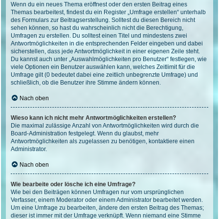
Wenn du ein neues Thema eröffnest oder den ersten Beitrag eines
Themas bearbeitest, findest du ein Register „Umfrage erstellen“ unterhalb
des Formulars zur Beitragserstellung. Solltest du diesen Bereich nicht
sehen können, so hast du wahrscheinlich nicht die Berechtigung,
Umfragen zu erstellen. Du solltest einen Titel und mindestens zwei
Antwortmöglichkeiten in die entsprechenden Felder eingeben und dabei
sicherstellen, dass jede Antwortmöglichkeit in einer eigenen Zeile steht.
Du kannst auch unter „Auswahlmöglichkeiten pro Benutzer“ festlegen, wie
viele Optionen ein Benutzer auswählen kann, welches Zeitlimit für die
Umfrage gilt (0 bedeutet dabei eine zeitlich unbegrenzte Umfrage) und
schließlich, ob die Benutzer ihre Stimme ändern können.
Nach oben
Wieso kann ich nicht mehr Antwortmöglichkeiten erstellen?
Die maximal zulässige Anzahl von Antwortmöglichkeiten wird durch die
Board-Administration festgelegt. Wenn du glaubst, mehr
Antwortmöglichkeiten als zugelassen zu benötigen, kontaktiere einen
Administrator.
Nach oben
Wie bearbeite oder lösche ich eine Umfrage?
Wie bei den Beiträgen können Umfragen nur vom ursprünglichen
Verfasser, einem Moderator oder einem Administrator bearbeitet werden.
Um eine Umfrage zu bearbeiten, ändere den ersten Beitrag des Themas;
dieser ist immer mit der Umfrage verknüpft. Wenn niemand eine Stimme