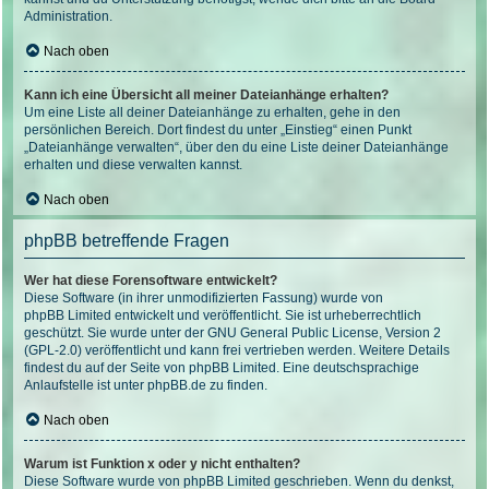
Administration.
Nach oben
Kann ich eine Übersicht all meiner Dateianhänge erhalten?
Um eine Liste all deiner Dateianhänge zu erhalten, gehe in den
persönlichen Bereich. Dort findest du unter „Einstieg“ einen Punkt
„Dateianhänge verwalten“, über den du eine Liste deiner Dateianhänge
erhalten und diese verwalten kannst.
Nach oben
phpBB betreffende Fragen
Wer hat diese Forensoftware entwickelt?
Diese Software (in ihrer unmodifizierten Fassung) wurde von
phpBB Limited
entwickelt und veröffentlicht. Sie ist urheberrechtlich
geschützt. Sie wurde unter der GNU General Public License, Version 2
(GPL-2.0) veröffentlicht und kann frei vertrieben werden. Weitere Details
findest du
auf der Seite von phpBB Limited
. Eine deutschsprachige
Anlaufstelle ist unter
phpBB.de
zu finden.
Nach oben
Warum ist Funktion x oder y nicht enthalten?
Diese Software wurde von phpBB Limited geschrieben. Wenn du denkst,