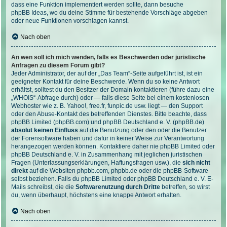
dass eine Funktion implementiert werden sollte, dann besuche
phpBB Ideas
, wo du deine Stimme für bestehende Vorschläge abgeben
oder neue Funktionen vorschlagen kannst.
Nach oben
An wen soll ich mich wenden, falls es Beschwerden oder juristische
Anfragen zu diesem Forum gibt?
Jeder Administrator, der auf der „Das Team“-Seite aufgeführt ist, ist ein
geeigneter Kontakt für deine Beschwerde. Wenn du so keine Antwort
erhältst, solltest du den Besitzer der Domain kontaktieren (führe dazu eine
„WHOIS“-Abfrage
durch) oder — falls diese Seite bei einem kostenlosen
Webhoster wie z. B. Yahoo!, free.fr, funpic.de usw. liegt — den Support
oder den Abuse-Kontakt des betreffenden Dienstes. Bitte beachte, dass
phpBB Limited (phpBB.com) und phpBB Deutschland e. V. (phpBB.de)
absolut keinen Einfluss
auf die Benutzung oder den oder die Benutzer
der Forensoftware haben und dafür in keiner Weise zur Verantwortung
herangezogen werden können. Kontaktiere daher nie phpBB Limited oder
phpBB Deutschland e. V. in Zusammenhang mit jeglichen juristischen
Fragen (Unterlassungserklärungen, Haftungsfragen usw.), die
sich nicht
direkt
auf die Websiten phpbb.com, phpbb.de oder die phpBB-Software
selbst beziehen. Falls du phpBB Limited oder phpBB Deutschland e. V. E-
Mails schreibst, die die
Softwarenutzung durch Dritte
betreffen, so wirst
du, wenn überhaupt, höchstens eine knappe Antwort erhalten.
Nach oben