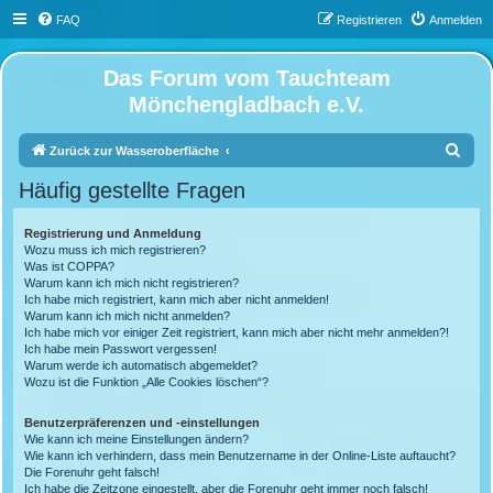
FAQ
Registrieren
Anmelden
Das Forum vom Tauchteam
Mönchengladbach e.V.
S
Zurück zur Wasseroberfläche
u
Häufig gestellte Fragen
c
h
Registrierung und Anmeldung
Wozu muss ich mich registrieren?
e
Was ist COPPA?
Warum kann ich mich nicht registrieren?
Ich habe mich registriert, kann mich aber nicht anmelden!
Warum kann ich mich nicht anmelden?
Ich habe mich vor einiger Zeit registriert, kann mich aber nicht mehr anmelden?!
Ich habe mein Passwort vergessen!
Warum werde ich automatisch abgemeldet?
Wozu ist die Funktion „Alle Cookies löschen“?
Benutzerpräferenzen und -einstellungen
Wie kann ich meine Einstellungen ändern?
Wie kann ich verhindern, dass mein Benutzername in der Online-Liste auftaucht?
Die Forenuhr geht falsch!
Ich habe die Zeitzone eingestellt, aber die Forenuhr geht immer noch falsch!