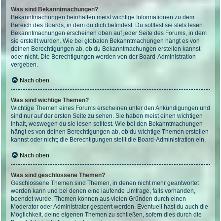
Was sind Bekanntmachungen?
Bekanntmachungen beinhalten meist wichtige Informationen zu dem
Bereich des Boards, in dem du dich befindest. Du solltest sie stets lesen.
Bekanntmachungen erscheinen oben auf jeder Seite des Forums, in dem
sie erstellt wurden. Wie bei globalen Bekanntmachungen hängt es von
deinen Berechtigungen ab, ob du Bekanntmachungen erstellen kannst
oder nicht. Die Berechtigungen werden von der Board-Administration
vergeben.
Nach oben
Was sind wichtige Themen?
Wichtige Themen eines Forums erscheinen unter den Ankündigungen und
sind nur auf der ersten Seite zu sehen. Sie haben meist einen wichtigen
Inhalt, weswegen du sie lesen solltest. Wie bei den Bekanntmachungen
hängt es von deinen Berechtigungen ab, ob du wichtige Themen erstellen
kannst oder nicht; die Berechtigungen stellt die Board-Administration ein.
Nach oben
Was sind geschlossene Themen?
Geschlossene Themen sind Themen, in denen nicht mehr geantwortet
werden kann und bei denen eine laufende Umfrage, falls vorhanden,
beendet wurde. Themen können aus vielen Gründen durch einen
Moderator oder Administrator gesperrt werden. Eventuell hast du auch die
Möglichkeit, deine eigenen Themen zu schließen, sofern dies durch die