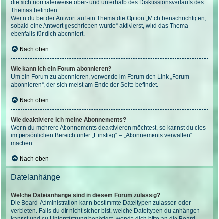
die sich normalerweise ober- und unterhalb des Diskussionsverlaufs des
Themas befinden.
Wenn du bei der Antwort auf ein Thema die Option „Mich benachrichtigen,
sobald eine Antwort geschrieben wurde“ aktivierst, wird das Thema
ebenfalls für dich abonniert.
Nach oben
Wie kann ich ein Forum abonnieren?
Um ein Forum zu abonnieren, verwende im Forum den Link „Forum
abonnieren“, der sich meist am Ende der Seite befindet.
Nach oben
Wie deaktiviere ich meine Abonnements?
Wenn du mehrere Abonnements deaktivieren möchtest, so kannst du dies
im persönlichen Bereich unter „Einstieg“ – „Abonnements verwalten“
machen.
Nach oben
Dateianhänge
Welche Dateianhänge sind in diesem Forum zulässig?
Die Board-Administration kann bestimmte Dateitypen zulassen oder
verbieten. Falls du dir nicht sicher bist, welche Dateitypen du anhängen
kannst und du Unterstützung benötigst, wende dich bitte an die Board-