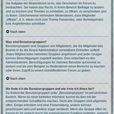
Die Aufgabe der Moderatoren ist es, das Geschehen im Forum zu
beobachten. Sie haben das Recht, in ihrem Bereich Beiträge zu ändern
und zu löschen und Themen zu schließen, zu öffnen, zu verschieben und
zu teilen. Üblicherweise verhindern Moderatoren, dass Mitglieder
„offtopic“, d. h. etwas nicht zum Thema Passendes, oder Beleidigendes
bzw. Angreifendes schreiben.
Nach oben
Was sind Benutzergruppen?
Benutzergruppen sind Gruppen von Mitgliedern, die die Mitglieder des
Boards in für die Board-Administration verwaltbare Einheiten aufteilt.
Jedes Mitglied kann mehreren Gruppen angehören und jeder Gruppe
können Berechtigungen zugeteilt werden. Dies erleichtert es den
Administratoren, Berechtigungen für mehrere Benutzer auf einmal zu
ändern und sie zum Beispiel zu Moderatoren eines Bereichs zu machen
oder ihnen Zugriff zu einem nichtöffentlichen Forum zu geben.
Nach oben
Wo finde ich die Benutzergruppen und wie trete ich ihnen bei?
Du findest die Benutzergruppen unter „Benutzergruppen“ im persönlichen
Bereich. Wenn du einer beitreten möchtest, kannst du dies mit der
entsprechenden Schaltfläche machen. Nicht alle Gruppen sind allgemein
offen. Einige erfordern erst eine Freischaltung, andere können
geschlossen sein und weitere sogar versteckt. Wenn die Gruppe offen ist,
kannst du ihr einfach durch die entsprechende Funktion beitreten; verlangt