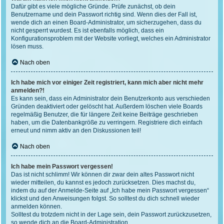
Dafür gibt es viele mögliche Gründe. Prüfe zunächst, ob dein
Benutzername und dein Passwort richtig sind. Wenn dies der Fall ist,
wende dich an einen Board-Administrator, um sicherzugehen, dass du
nicht gesperrt wurdest. Es ist ebenfalls möglich, dass ein
Konfigurationsproblem mit der Website vorliegt, welches ein Administrator
lösen muss.
Nach oben
Ich habe mich vor einiger Zeit registriert, kann mich aber nicht mehr
anmelden?!
Es kann sein, dass ein Administrator dein Benutzerkonto aus verschieden
Gründen deaktiviert oder gelöscht hat. Außerdem löschen viele Boards
regelmäßig Benutzer, die für längere Zeit keine Beiträge geschrieben
haben, um die Datenbankgröße zu verringern. Registriere dich einfach
erneut und nimm aktiv an den Diskussionen teil!
Nach oben
Ich habe mein Passwort vergessen!
Das ist nicht schlimm! Wir können dir zwar dein altes Passwort nicht
wieder mitteilen, du kannst es jedoch zurücksetzen. Dies machst du,
indem du auf der Anmelde-Seite auf „Ich habe mein Passwort vergessen“
klickst und den Anweisungen folgst. So solltest du dich schnell wieder
anmelden können.
Solltest du trotzdem nicht in der Lage sein, dein Passwort zurückzusetzen,
so wende dich an die Board-Administration.