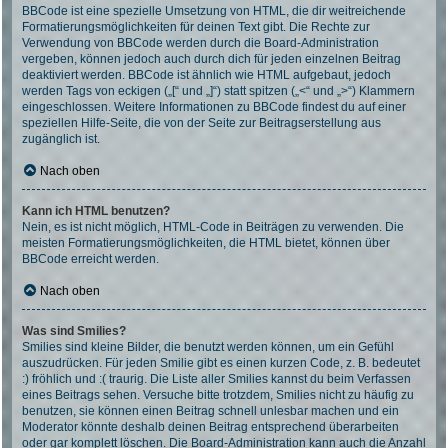
BBCode ist eine spezielle Umsetzung von HTML, die dir weitreichende
Formatierungsmöglichkeiten für deinen Text gibt. Die Rechte zur
Verwendung von BBCode werden durch die Board-Administration
vergeben, können jedoch auch durch dich für jeden einzelnen Beitrag
deaktiviert werden. BBCode ist ähnlich wie HTML aufgebaut, jedoch
werden Tags von eckigen („[“ und „]“) statt spitzen („<“ und „>“) Klammern
eingeschlossen. Weitere Informationen zu BBCode findest du auf einer
speziellen Hilfe-Seite, die von der Seite zur Beitragserstellung aus
zugänglich ist.
Nach oben
Kann ich HTML benutzen?
Nein, es ist nicht möglich, HTML-Code in Beiträgen zu verwenden. Die
meisten Formatierungsmöglichkeiten, die HTML bietet, können über
BBCode erreicht werden.
Nach oben
Was sind Smilies?
Smilies sind kleine Bilder, die benutzt werden können, um ein Gefühl
auszudrücken. Für jeden Smilie gibt es einen kurzen Code, z. B. bedeutet
:) fröhlich und :( traurig. Die Liste aller Smilies kannst du beim Verfassen
eines Beitrags sehen. Versuche bitte trotzdem, Smilies nicht zu häufig zu
benutzen, sie können einen Beitrag schnell unlesbar machen und ein
Moderator könnte deshalb deinen Beitrag entsprechend überarbeiten
oder gar komplett löschen. Die Board-Administration kann auch die Anzahl