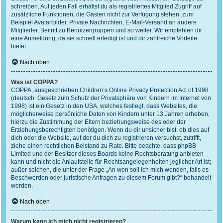
schreiben. Auf jeden Fall erhältst du als registriertes Mitglied Zugriff auf
zusätzliche Funktionen, die Gästen nicht zur Verfügung stehen: zum
Beispiel Avatarbilder, Private Nachrichten, E-Mail-Versand an andere
Mitglieder, Beitritt zu Benutzergruppen und so weiter. Wir empfehlen dir
eine Anmeldung, da sie schnell erledigt ist und dir zahlreiche Vorteile
bietet.
Nach oben
Was ist COPPA?
COPPA, ausgeschrieben Children’s Online Privacy Protection Act of 1998
(deutsch: Gesetz zum Schutz der Privatsphäre von Kindern im Internet von
1998) ist ein Gesetz in den USA, welches festlegt, dass Websites, die
möglicherweise persönliche Daten von Kindern unter 13 Jahren erheben,
hierzu die Zustimmung der Eltern beziehungsweise des oder der
Erziehungsberechtigten benötigen. Wenn du dir unsicher bist, ob dies auf
dich oder die Website, auf der du dich zu registrieren versuchst, zutrifft,
ziehe einen rechtlichen Beistand zu Rate. Bitte beachte, dass phpBB
Limited und der Besitzer dieses Boards keine Rechtsberatung anbieten
kann und nicht die Anlaufstelle für Rechtsangelegenheiten jeglicher Art ist;
außer solchen, die unter der Frage „An wen soll ich mich wenden, falls es
Beschwerden oder juristische Anfragen zu diesem Forum gibt?“ behandelt
werden.
Nach oben
Warum kann ich mich nicht registrieren?