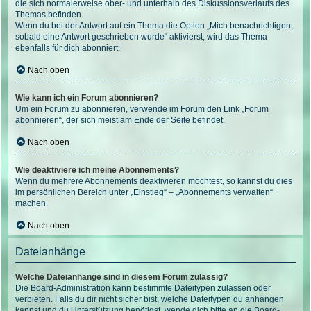
die sich normalerweise ober- und unterhalb des Diskussionsverlaufs des
Themas befinden.
Wenn du bei der Antwort auf ein Thema die Option „Mich benachrichtigen,
sobald eine Antwort geschrieben wurde“ aktivierst, wird das Thema
ebenfalls für dich abonniert.
Nach oben
Wie kann ich ein Forum abonnieren?
Um ein Forum zu abonnieren, verwende im Forum den Link „Forum
abonnieren“, der sich meist am Ende der Seite befindet.
Nach oben
Wie deaktiviere ich meine Abonnements?
Wenn du mehrere Abonnements deaktivieren möchtest, so kannst du dies
im persönlichen Bereich unter „Einstieg“ – „Abonnements verwalten“
machen.
Nach oben
Dateianhänge
Welche Dateianhänge sind in diesem Forum zulässig?
Die Board-Administration kann bestimmte Dateitypen zulassen oder
verbieten. Falls du dir nicht sicher bist, welche Dateitypen du anhängen
kannst und du Unterstützung benötigst, wende dich bitte an die Board-