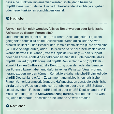
dass eine Funktion implementiert werden sollte, dann besuche
phpBB Ideas
, wo du deine Stimme für bestehende Vorschläge abgeben
oder neue Funktionen vorschlagen kannst.
Nach oben
An wen soll ich mich wenden, falls es Beschwerden oder juristische
Anfragen zu diesem Forum gibt?
Jeder Administrator, der auf der „Das Team“-Seite aufgeführt ist, ist ein
geeigneter Kontakt für deine Beschwerde. Wenn du so keine Antwort
erhältst, solltest du den Besitzer der Domain kontaktieren (führe dazu eine
„WHOIS“-Abfrage
durch) oder — falls diese Seite bei einem kostenlosen
Webhoster wie z. B. Yahoo!, free.fr, funpic.de usw. liegt — den Support
oder den Abuse-Kontakt des betreffenden Dienstes. Bitte beachte, dass
phpBB Limited (phpBB.com) und phpBB Deutschland e. V. (phpBB.de)
absolut keinen Einfluss
auf die Benutzung oder den oder die Benutzer
der Forensoftware haben und dafür in keiner Weise zur Verantwortung
herangezogen werden können. Kontaktiere daher nie phpBB Limited oder
phpBB Deutschland e. V. in Zusammenhang mit jeglichen juristischen
Fragen (Unterlassungserklärungen, Haftungsfragen usw.), die
sich nicht
direkt
auf die Websiten phpbb.com, phpbb.de oder die phpBB-Software
selbst beziehen. Falls du phpBB Limited oder phpBB Deutschland e. V. E-
Mails schreibst, die die
Softwarenutzung durch Dritte
betreffen, so wirst
du, wenn überhaupt, höchstens eine knappe Antwort erhalten.
Nach oben