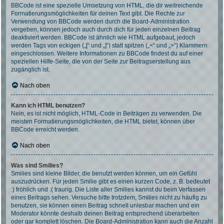
BBCode ist eine spezielle Umsetzung von HTML, die dir weitreichende
Formatierungsmöglichkeiten für deinen Text gibt. Die Rechte zur
Verwendung von BBCode werden durch die Board-Administration
vergeben, können jedoch auch durch dich für jeden einzelnen Beitrag
deaktiviert werden. BBCode ist ähnlich wie HTML aufgebaut, jedoch
werden Tags von eckigen („[“ und „]“) statt spitzen („<“ und „>“) Klammern
eingeschlossen. Weitere Informationen zu BBCode findest du auf einer
speziellen Hilfe-Seite, die von der Seite zur Beitragserstellung aus
zugänglich ist.
Nach oben
Kann ich HTML benutzen?
Nein, es ist nicht möglich, HTML-Code in Beiträgen zu verwenden. Die
meisten Formatierungsmöglichkeiten, die HTML bietet, können über
BBCode erreicht werden.
Nach oben
Was sind Smilies?
Smilies sind kleine Bilder, die benutzt werden können, um ein Gefühl
auszudrücken. Für jeden Smilie gibt es einen kurzen Code, z. B. bedeutet
:) fröhlich und :( traurig. Die Liste aller Smilies kannst du beim Verfassen
eines Beitrags sehen. Versuche bitte trotzdem, Smilies nicht zu häufig zu
benutzen, sie können einen Beitrag schnell unlesbar machen und ein
Moderator könnte deshalb deinen Beitrag entsprechend überarbeiten
oder gar komplett löschen. Die Board-Administration kann auch die Anzahl