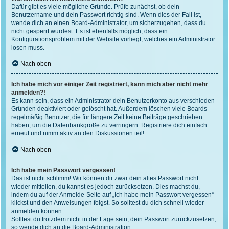
Dafür gibt es viele mögliche Gründe. Prüfe zunächst, ob dein
Benutzername und dein Passwort richtig sind. Wenn dies der Fall ist,
wende dich an einen Board-Administrator, um sicherzugehen, dass du
nicht gesperrt wurdest. Es ist ebenfalls möglich, dass ein
Konfigurationsproblem mit der Website vorliegt, welches ein Administrator
lösen muss.
Nach oben
Ich habe mich vor einiger Zeit registriert, kann mich aber nicht mehr
anmelden?!
Es kann sein, dass ein Administrator dein Benutzerkonto aus verschieden
Gründen deaktiviert oder gelöscht hat. Außerdem löschen viele Boards
regelmäßig Benutzer, die für längere Zeit keine Beiträge geschrieben
haben, um die Datenbankgröße zu verringern. Registriere dich einfach
erneut und nimm aktiv an den Diskussionen teil!
Nach oben
Ich habe mein Passwort vergessen!
Das ist nicht schlimm! Wir können dir zwar dein altes Passwort nicht
wieder mitteilen, du kannst es jedoch zurücksetzen. Dies machst du,
indem du auf der Anmelde-Seite auf „Ich habe mein Passwort vergessen“
klickst und den Anweisungen folgst. So solltest du dich schnell wieder
anmelden können.
Solltest du trotzdem nicht in der Lage sein, dein Passwort zurückzusetzen,
so wende dich an die Board-Administration.