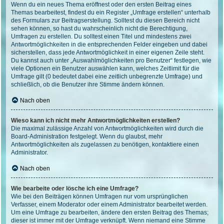
Wenn du ein neues Thema eröffnest oder den ersten Beitrag eines
Themas bearbeitest, findest du ein Register „Umfrage erstellen“ unterhalb
des Formulars zur Beitragserstellung. Solltest du diesen Bereich nicht
sehen können, so hast du wahrscheinlich nicht die Berechtigung,
Umfragen zu erstellen. Du solltest einen Titel und mindestens zwei
Antwortmöglichkeiten in die entsprechenden Felder eingeben und dabei
sicherstellen, dass jede Antwortmöglichkeit in einer eigenen Zeile steht.
Du kannst auch unter „Auswahlmöglichkeiten pro Benutzer“ festlegen, wie
viele Optionen ein Benutzer auswählen kann, welches Zeitlimit für die
Umfrage gilt (0 bedeutet dabei eine zeitlich unbegrenzte Umfrage) und
schließlich, ob die Benutzer ihre Stimme ändern können.
Nach oben
Wieso kann ich nicht mehr Antwortmöglichkeiten erstellen?
Die maximal zulässige Anzahl von Antwortmöglichkeiten wird durch die
Board-Administration festgelegt. Wenn du glaubst, mehr
Antwortmöglichkeiten als zugelassen zu benötigen, kontaktiere einen
Administrator.
Nach oben
Wie bearbeite oder lösche ich eine Umfrage?
Wie bei den Beiträgen können Umfragen nur vom ursprünglichen
Verfasser, einem Moderator oder einem Administrator bearbeitet werden.
Um eine Umfrage zu bearbeiten, ändere den ersten Beitrag des Themas;
dieser ist immer mit der Umfrage verknüpft. Wenn niemand eine Stimme