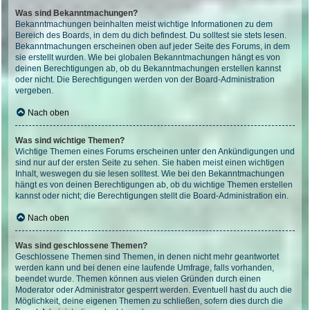
Was sind Bekanntmachungen?
Bekanntmachungen beinhalten meist wichtige Informationen zu dem
Bereich des Boards, in dem du dich befindest. Du solltest sie stets lesen.
Bekanntmachungen erscheinen oben auf jeder Seite des Forums, in dem
sie erstellt wurden. Wie bei globalen Bekanntmachungen hängt es von
deinen Berechtigungen ab, ob du Bekanntmachungen erstellen kannst
oder nicht. Die Berechtigungen werden von der Board-Administration
vergeben.
Nach oben
Was sind wichtige Themen?
Wichtige Themen eines Forums erscheinen unter den Ankündigungen und
sind nur auf der ersten Seite zu sehen. Sie haben meist einen wichtigen
Inhalt, weswegen du sie lesen solltest. Wie bei den Bekanntmachungen
hängt es von deinen Berechtigungen ab, ob du wichtige Themen erstellen
kannst oder nicht; die Berechtigungen stellt die Board-Administration ein.
Nach oben
Was sind geschlossene Themen?
Geschlossene Themen sind Themen, in denen nicht mehr geantwortet
werden kann und bei denen eine laufende Umfrage, falls vorhanden,
beendet wurde. Themen können aus vielen Gründen durch einen
Moderator oder Administrator gesperrt werden. Eventuell hast du auch die
Möglichkeit, deine eigenen Themen zu schließen, sofern dies durch die