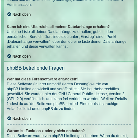
Administration.
Nach oben
Kann ich eine Übersicht all meiner Dateianhänge erhalten?
Um eine Liste all deiner Dateianhänge zu erhalten, gehe in den
persönlichen Bereich. Dort findest du unter „Einstieg“ einen Punkt
„Dateianhänge verwalten“, über den du eine Liste deiner Dateianhänge
erhalten und diese verwalten kannst.
Nach oben
phpBB betreffende Fragen
Wer hat diese Forensoftware entwickelt?
Diese Software (in ihrer unmodifizierten Fassung) wurde von
phpBB Limited
entwickelt und veröffentlicht. Sie ist urheberrechtlich
geschützt. Sie wurde unter der GNU General Public License, Version 2
(GPL-2.0) veröffentlicht und kann frei vertrieben werden. Weitere Details
findest du
auf der Seite von phpBB Limited
. Eine deutschsprachige
Anlaufstelle ist unter
phpBB.de
zu finden.
Nach oben
Warum ist Funktion x oder y nicht enthalten?
Diese Software wurde von phpBB Limited geschrieben. Wenn du denkst,