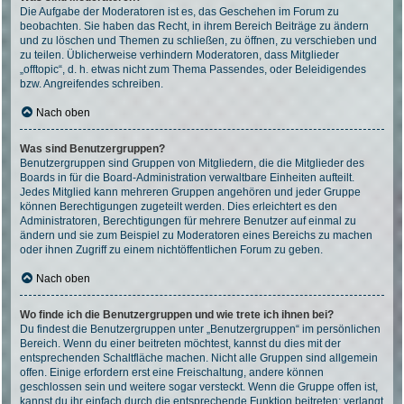
Die Aufgabe der Moderatoren ist es, das Geschehen im Forum zu
beobachten. Sie haben das Recht, in ihrem Bereich Beiträge zu ändern
und zu löschen und Themen zu schließen, zu öffnen, zu verschieben und
zu teilen. Üblicherweise verhindern Moderatoren, dass Mitglieder
„offtopic“, d. h. etwas nicht zum Thema Passendes, oder Beleidigendes
bzw. Angreifendes schreiben.
Nach oben
Was sind Benutzergruppen?
Benutzergruppen sind Gruppen von Mitgliedern, die die Mitglieder des
Boards in für die Board-Administration verwaltbare Einheiten aufteilt.
Jedes Mitglied kann mehreren Gruppen angehören und jeder Gruppe
können Berechtigungen zugeteilt werden. Dies erleichtert es den
Administratoren, Berechtigungen für mehrere Benutzer auf einmal zu
ändern und sie zum Beispiel zu Moderatoren eines Bereichs zu machen
oder ihnen Zugriff zu einem nichtöffentlichen Forum zu geben.
Nach oben
Wo finde ich die Benutzergruppen und wie trete ich ihnen bei?
Du findest die Benutzergruppen unter „Benutzergruppen“ im persönlichen
Bereich. Wenn du einer beitreten möchtest, kannst du dies mit der
entsprechenden Schaltfläche machen. Nicht alle Gruppen sind allgemein
offen. Einige erfordern erst eine Freischaltung, andere können
geschlossen sein und weitere sogar versteckt. Wenn die Gruppe offen ist,
kannst du ihr einfach durch die entsprechende Funktion beitreten; verlangt