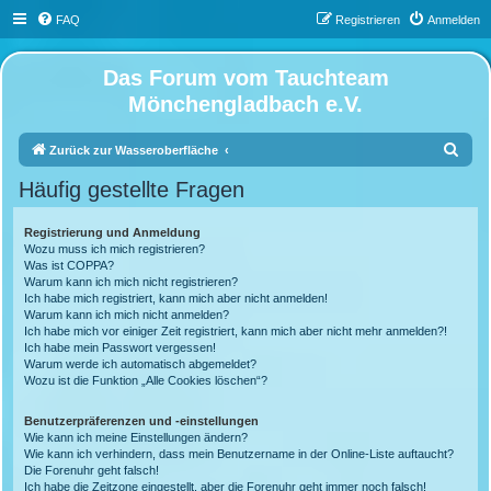
FAQ
Registrieren
Anmelden
Das Forum vom Tauchteam
Mönchengladbach e.V.
S
Zurück zur Wasseroberfläche
u
Häufig gestellte Fragen
c
h
Registrierung und Anmeldung
Wozu muss ich mich registrieren?
e
Was ist COPPA?
Warum kann ich mich nicht registrieren?
Ich habe mich registriert, kann mich aber nicht anmelden!
Warum kann ich mich nicht anmelden?
Ich habe mich vor einiger Zeit registriert, kann mich aber nicht mehr anmelden?!
Ich habe mein Passwort vergessen!
Warum werde ich automatisch abgemeldet?
Wozu ist die Funktion „Alle Cookies löschen“?
Benutzerpräferenzen und -einstellungen
Wie kann ich meine Einstellungen ändern?
Wie kann ich verhindern, dass mein Benutzername in der Online-Liste auftaucht?
Die Forenuhr geht falsch!
Ich habe die Zeitzone eingestellt, aber die Forenuhr geht immer noch falsch!