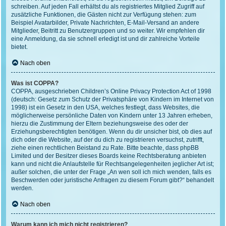
schreiben. Auf jeden Fall erhältst du als registriertes Mitglied Zugriff auf
zusätzliche Funktionen, die Gästen nicht zur Verfügung stehen: zum
Beispiel Avatarbilder, Private Nachrichten, E-Mail-Versand an andere
Mitglieder, Beitritt zu Benutzergruppen und so weiter. Wir empfehlen dir
eine Anmeldung, da sie schnell erledigt ist und dir zahlreiche Vorteile
bietet.
Nach oben
Was ist COPPA?
COPPA, ausgeschrieben Children’s Online Privacy Protection Act of 1998
(deutsch: Gesetz zum Schutz der Privatsphäre von Kindern im Internet von
1998) ist ein Gesetz in den USA, welches festlegt, dass Websites, die
möglicherweise persönliche Daten von Kindern unter 13 Jahren erheben,
hierzu die Zustimmung der Eltern beziehungsweise des oder der
Erziehungsberechtigten benötigen. Wenn du dir unsicher bist, ob dies auf
dich oder die Website, auf der du dich zu registrieren versuchst, zutrifft,
ziehe einen rechtlichen Beistand zu Rate. Bitte beachte, dass phpBB
Limited und der Besitzer dieses Boards keine Rechtsberatung anbieten
kann und nicht die Anlaufstelle für Rechtsangelegenheiten jeglicher Art ist;
außer solchen, die unter der Frage „An wen soll ich mich wenden, falls es
Beschwerden oder juristische Anfragen zu diesem Forum gibt?“ behandelt
werden.
Nach oben
Warum kann ich mich nicht registrieren?