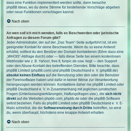
dass eine Funktion implementiert werden sollte, dann besuche
phpBB Ideas
, wo du deine Stimme für bestehende Vorschläge abgeben
oder neue Funktionen vorschlagen kannst.
Nach oben
An wen soll ich mich wenden, falls es Beschwerden oder juristische
Anfragen zu diesem Forum gibt?
Jeder Administrator, der auf der „Das Team“-Seite aufgeführt ist, ist ein
geeigneter Kontakt für deine Beschwerde. Wenn du so keine Antwort
erhältst, solltest du den Besitzer der Domain kontaktieren (führe dazu eine
„WHOIS“-Abfrage
durch) oder — falls diese Seite bei einem kostenlosen
Webhoster wie z. B. Yahoo!, free.fr, funpic.de usw. liegt — den Support
oder den Abuse-Kontakt des betreffenden Dienstes. Bitte beachte, dass
phpBB Limited (phpBB.com) und phpBB Deutschland e. V. (phpBB.de)
absolut keinen Einfluss
auf die Benutzung oder den oder die Benutzer
der Forensoftware haben und dafür in keiner Weise zur Verantwortung
herangezogen werden können. Kontaktiere daher nie phpBB Limited oder
phpBB Deutschland e. V. in Zusammenhang mit jeglichen juristischen
Fragen (Unterlassungserklärungen, Haftungsfragen usw.), die
sich nicht
direkt
auf die Websiten phpbb.com, phpbb.de oder die phpBB-Software
selbst beziehen. Falls du phpBB Limited oder phpBB Deutschland e. V. E-
Mails schreibst, die die
Softwarenutzung durch Dritte
betreffen, so wirst
du, wenn überhaupt, höchstens eine knappe Antwort erhalten.
Nach oben