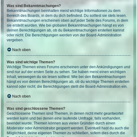
Was sind Bekanntmachungen?
Bekanntmachungen beinhalten meist wichtige Informationen zu dem
Bereich des Boards, in dem du dich befindest. Du solltest sie stets lesen.
Bekanntmachungen erscheinen oben auf jeder Seite des Forums, in dem
sie erstellt wurden. Wie bei globalen Bekanntmachungen hängt es von
deinen Berechtigungen ab, ob du Bekanntmachungen erstellen kannst
oder nicht. Die Berechtigungen werden von der Board-Administration
vergeben.
Nach oben
Was sind wichtige Themen?
Wichtige Themen eines Forums erscheinen unter den Ankündigungen und
sind nur auf der ersten Seite zu sehen. Sie haben meist einen wichtigen
Inhalt, weswegen du sie lesen solltest. Wie bei den Bekanntmachungen
hängt es von deinen Berechtigungen ab, ob du wichtige Themen erstellen
kannst oder nicht; die Berechtigungen stellt die Board-Administration ein.
Nach oben
Was sind geschlossene Themen?
Geschlossene Themen sind Themen, in denen nicht mehr geantwortet
werden kann und bei denen eine laufende Umfrage, falls vorhanden,
beendet wurde. Themen können aus vielen Gründen durch einen
Moderator oder Administrator gesperrt werden. Eventuell hast du auch die
Möglichkeit, deine eigenen Themen zu schließen, sofern dies durch die