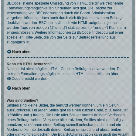
BBCode ist eine spezielle Umsetzung von HTML, die dir weitreichende
Formatierungsmöglichkeiten für deinen Text gibt. Die Rechte zur
Verwendung von BBCode werden durch die Board-Administration
vergeben, können jedoch auch durch dich für jeden einzelnen Beitrag
deaktiviert werden. BBCode ist ähnlich wie HTML aufgebaut, jedoch
werden Tags von eckigen („[“ und „]“) statt spitzen („<“ und „>“) Klammern
eingeschlossen. Weitere Informationen zu BBCode findest du auf einer
speziellen Hilfe-Seite, die von der Seite zur Beitragserstellung aus
zugänglich ist.
Nach oben
Kann ich HTML benutzen?
Nein, es ist nicht möglich, HTML-Code in Beiträgen zu verwenden. Die
meisten Formatierungsmöglichkeiten, die HTML bietet, können über
BBCode erreicht werden.
Nach oben
Was sind Smilies?
Smilies sind kleine Bilder, die benutzt werden können, um ein Gefühl
auszudrücken. Für jeden Smilie gibt es einen kurzen Code, z. B. bedeutet
:) fröhlich und :( traurig. Die Liste aller Smilies kannst du beim Verfassen
eines Beitrags sehen. Versuche bitte trotzdem, Smilies nicht zu häufig zu
benutzen, sie können einen Beitrag schnell unlesbar machen und ein
Moderator könnte deshalb deinen Beitrag entsprechend überarbeiten
oder gar komplett löschen. Die Board-Administration kann auch die Anzahl