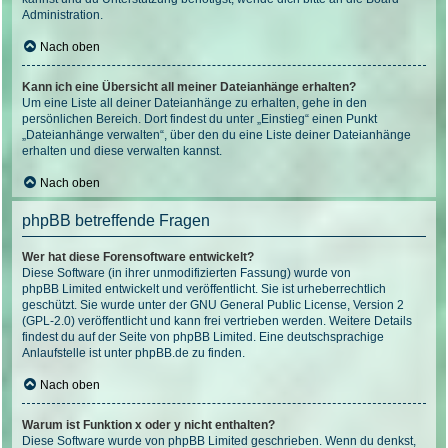
Administration.
Nach oben
Kann ich eine Übersicht all meiner Dateianhänge erhalten?
Um eine Liste all deiner Dateianhänge zu erhalten, gehe in den
persönlichen Bereich. Dort findest du unter „Einstieg“ einen Punkt
„Dateianhänge verwalten“, über den du eine Liste deiner Dateianhänge
erhalten und diese verwalten kannst.
Nach oben
phpBB betreffende Fragen
Wer hat diese Forensoftware entwickelt?
Diese Software (in ihrer unmodifizierten Fassung) wurde von
phpBB Limited
entwickelt und veröffentlicht. Sie ist urheberrechtlich
geschützt. Sie wurde unter der GNU General Public License, Version 2
(GPL-2.0) veröffentlicht und kann frei vertrieben werden. Weitere Details
findest du
auf der Seite von phpBB Limited
. Eine deutschsprachige
Anlaufstelle ist unter
phpBB.de
zu finden.
Nach oben
Warum ist Funktion x oder y nicht enthalten?
Diese Software wurde von phpBB Limited geschrieben. Wenn du denkst,