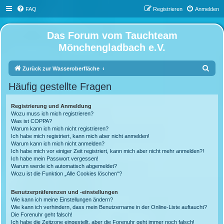
FAQ
Registrieren
Anmelden
Das Forum vom Tauchteam
Mönchengladbach e.V.
S
Zurück zur Wasseroberfläche
u
Häufig gestellte Fragen
c
h
Registrierung und Anmeldung
Wozu muss ich mich registrieren?
e
Was ist COPPA?
Warum kann ich mich nicht registrieren?
Ich habe mich registriert, kann mich aber nicht anmelden!
Warum kann ich mich nicht anmelden?
Ich habe mich vor einiger Zeit registriert, kann mich aber nicht mehr anmelden?!
Ich habe mein Passwort vergessen!
Warum werde ich automatisch abgemeldet?
Wozu ist die Funktion „Alle Cookies löschen“?
Benutzerpräferenzen und -einstellungen
Wie kann ich meine Einstellungen ändern?
Wie kann ich verhindern, dass mein Benutzername in der Online-Liste auftaucht?
Die Forenuhr geht falsch!
Ich habe die Zeitzone eingestellt, aber die Forenuhr geht immer noch falsch!