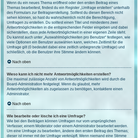
Wenn du ein neues Thema eröffnest oder den ersten Beitrag eines
Themas bearbeitest, findest du ein Register „Umfrage erstellen“ unterhalb
des Formulars zur Beitragserstellung. Solltest du diesen Bereich nicht
sehen können, so hast du wahrscheinlich nicht die Berechtigung,
Umfragen zu erstellen. Du solltest einen Titel und mindestens zwei
Antwortmöglichkeiten in die entsprechenden Felder eingeben und dabei
sicherstellen, dass jede Antwortmöglichkeit in einer eigenen Zeile steht.
Du kannst auch unter „Auswahlmöglichkeiten pro Benutzer“ festlegen, wie
viele Optionen ein Benutzer auswählen kann, welches Zeitlimit für die
Umfrage gilt (0 bedeutet dabei eine zeitlich unbegrenzte Umfrage) und
schließlich, ob die Benutzer ihre Stimme ändern können.
Nach oben
Wieso kann ich nicht mehr Antwortmöglichkeiten erstellen?
Die maximal zulässige Anzahl von Antwortmöglichkeiten wird durch die
Board-Administration festgelegt. Wenn du glaubst, mehr
Antwortmöglichkeiten als zugelassen zu benötigen, kontaktiere einen
Administrator.
Nach oben
Wie bearbeite oder lösche ich eine Umfrage?
Wie bei den Beiträgen können Umfragen nur vom ursprünglichen
Verfasser, einem Moderator oder einem Administrator bearbeitet werden.
Um eine Umfrage zu bearbeiten, ändere den ersten Beitrag des Themas;
dieser ist immer mit der Umfrage verknüpft. Wenn niemand eine Stimme