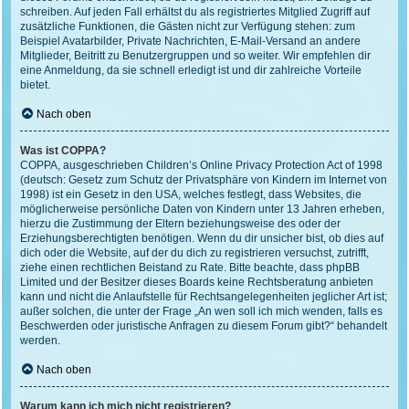
schreiben. Auf jeden Fall erhältst du als registriertes Mitglied Zugriff auf
zusätzliche Funktionen, die Gästen nicht zur Verfügung stehen: zum
Beispiel Avatarbilder, Private Nachrichten, E-Mail-Versand an andere
Mitglieder, Beitritt zu Benutzergruppen und so weiter. Wir empfehlen dir
eine Anmeldung, da sie schnell erledigt ist und dir zahlreiche Vorteile
bietet.
Nach oben
Was ist COPPA?
COPPA, ausgeschrieben Children’s Online Privacy Protection Act of 1998
(deutsch: Gesetz zum Schutz der Privatsphäre von Kindern im Internet von
1998) ist ein Gesetz in den USA, welches festlegt, dass Websites, die
möglicherweise persönliche Daten von Kindern unter 13 Jahren erheben,
hierzu die Zustimmung der Eltern beziehungsweise des oder der
Erziehungsberechtigten benötigen. Wenn du dir unsicher bist, ob dies auf
dich oder die Website, auf der du dich zu registrieren versuchst, zutrifft,
ziehe einen rechtlichen Beistand zu Rate. Bitte beachte, dass phpBB
Limited und der Besitzer dieses Boards keine Rechtsberatung anbieten
kann und nicht die Anlaufstelle für Rechtsangelegenheiten jeglicher Art ist;
außer solchen, die unter der Frage „An wen soll ich mich wenden, falls es
Beschwerden oder juristische Anfragen zu diesem Forum gibt?“ behandelt
werden.
Nach oben
Warum kann ich mich nicht registrieren?