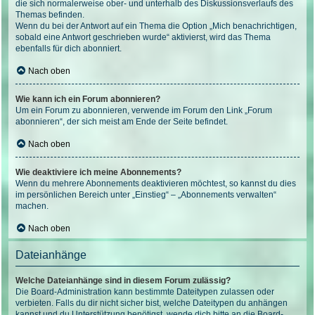
die sich normalerweise ober- und unterhalb des Diskussionsverlaufs des
Themas befinden.
Wenn du bei der Antwort auf ein Thema die Option „Mich benachrichtigen,
sobald eine Antwort geschrieben wurde“ aktivierst, wird das Thema
ebenfalls für dich abonniert.
Nach oben
Wie kann ich ein Forum abonnieren?
Um ein Forum zu abonnieren, verwende im Forum den Link „Forum
abonnieren“, der sich meist am Ende der Seite befindet.
Nach oben
Wie deaktiviere ich meine Abonnements?
Wenn du mehrere Abonnements deaktivieren möchtest, so kannst du dies
im persönlichen Bereich unter „Einstieg“ – „Abonnements verwalten“
machen.
Nach oben
Dateianhänge
Welche Dateianhänge sind in diesem Forum zulässig?
Die Board-Administration kann bestimmte Dateitypen zulassen oder
verbieten. Falls du dir nicht sicher bist, welche Dateitypen du anhängen
kannst und du Unterstützung benötigst, wende dich bitte an die Board-