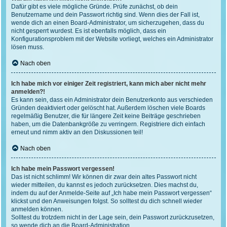
Dafür gibt es viele mögliche Gründe. Prüfe zunächst, ob dein
Benutzername und dein Passwort richtig sind. Wenn dies der Fall ist,
wende dich an einen Board-Administrator, um sicherzugehen, dass du
nicht gesperrt wurdest. Es ist ebenfalls möglich, dass ein
Konfigurationsproblem mit der Website vorliegt, welches ein Administrator
lösen muss.
Nach oben
Ich habe mich vor einiger Zeit registriert, kann mich aber nicht mehr
anmelden?!
Es kann sein, dass ein Administrator dein Benutzerkonto aus verschieden
Gründen deaktiviert oder gelöscht hat. Außerdem löschen viele Boards
regelmäßig Benutzer, die für längere Zeit keine Beiträge geschrieben
haben, um die Datenbankgröße zu verringern. Registriere dich einfach
erneut und nimm aktiv an den Diskussionen teil!
Nach oben
Ich habe mein Passwort vergessen!
Das ist nicht schlimm! Wir können dir zwar dein altes Passwort nicht
wieder mitteilen, du kannst es jedoch zurücksetzen. Dies machst du,
indem du auf der Anmelde-Seite auf „Ich habe mein Passwort vergessen“
klickst und den Anweisungen folgst. So solltest du dich schnell wieder
anmelden können.
Solltest du trotzdem nicht in der Lage sein, dein Passwort zurückzusetzen,
so wende dich an die Board-Administration.