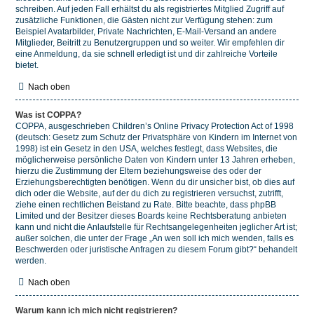
schreiben. Auf jeden Fall erhältst du als registriertes Mitglied Zugriff auf
zusätzliche Funktionen, die Gästen nicht zur Verfügung stehen: zum
Beispiel Avatarbilder, Private Nachrichten, E-Mail-Versand an andere
Mitglieder, Beitritt zu Benutzergruppen und so weiter. Wir empfehlen dir
eine Anmeldung, da sie schnell erledigt ist und dir zahlreiche Vorteile
bietet.
Nach oben
Was ist COPPA?
COPPA, ausgeschrieben Children’s Online Privacy Protection Act of 1998
(deutsch: Gesetz zum Schutz der Privatsphäre von Kindern im Internet von
1998) ist ein Gesetz in den USA, welches festlegt, dass Websites, die
möglicherweise persönliche Daten von Kindern unter 13 Jahren erheben,
hierzu die Zustimmung der Eltern beziehungsweise des oder der
Erziehungsberechtigten benötigen. Wenn du dir unsicher bist, ob dies auf
dich oder die Website, auf der du dich zu registrieren versuchst, zutrifft,
ziehe einen rechtlichen Beistand zu Rate. Bitte beachte, dass phpBB
Limited und der Besitzer dieses Boards keine Rechtsberatung anbieten
kann und nicht die Anlaufstelle für Rechtsangelegenheiten jeglicher Art ist;
außer solchen, die unter der Frage „An wen soll ich mich wenden, falls es
Beschwerden oder juristische Anfragen zu diesem Forum gibt?“ behandelt
werden.
Nach oben
Warum kann ich mich nicht registrieren?