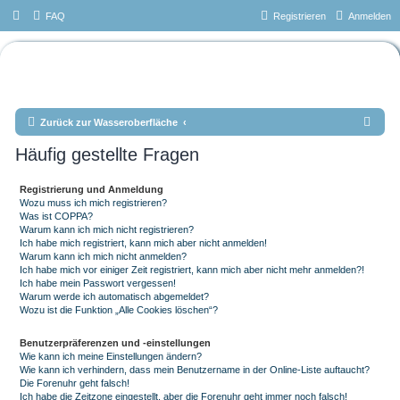
FAQ
Registrieren
Anmelden
Das Forum vom Tauchteam
Mönchengladbach e.V.
S
Zurück zur Wasseroberfläche
u
Häufig gestellte Fragen
c
h
Registrierung und Anmeldung
Wozu muss ich mich registrieren?
e
Was ist COPPA?
Warum kann ich mich nicht registrieren?
Ich habe mich registriert, kann mich aber nicht anmelden!
Warum kann ich mich nicht anmelden?
Ich habe mich vor einiger Zeit registriert, kann mich aber nicht mehr anmelden?!
Ich habe mein Passwort vergessen!
Warum werde ich automatisch abgemeldet?
Wozu ist die Funktion „Alle Cookies löschen“?
Benutzerpräferenzen und -einstellungen
Wie kann ich meine Einstellungen ändern?
Wie kann ich verhindern, dass mein Benutzername in der Online-Liste auftaucht?
Die Forenuhr geht falsch!
Ich habe die Zeitzone eingestellt, aber die Forenuhr geht immer noch falsch!