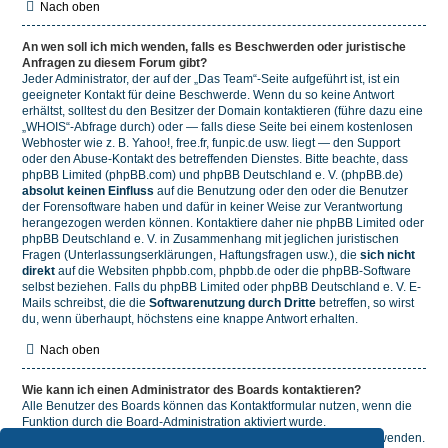
Nach oben
An wen soll ich mich wenden, falls es Beschwerden oder juristische
Anfragen zu diesem Forum gibt?
Jeder Administrator, der auf der „Das Team“-Seite aufgeführt ist, ist ein
geeigneter Kontakt für deine Beschwerde. Wenn du so keine Antwort
erhältst, solltest du den Besitzer der Domain kontaktieren (führe dazu eine
„WHOIS“-Abfrage
durch) oder — falls diese Seite bei einem kostenlosen
Webhoster wie z. B. Yahoo!, free.fr, funpic.de usw. liegt — den Support
oder den Abuse-Kontakt des betreffenden Dienstes. Bitte beachte, dass
phpBB Limited (phpBB.com) und phpBB Deutschland e. V. (phpBB.de)
absolut keinen Einfluss
auf die Benutzung oder den oder die Benutzer
der Forensoftware haben und dafür in keiner Weise zur Verantwortung
herangezogen werden können. Kontaktiere daher nie phpBB Limited oder
phpBB Deutschland e. V. in Zusammenhang mit jeglichen juristischen
Fragen (Unterlassungserklärungen, Haftungsfragen usw.), die
sich nicht
direkt
auf die Websiten phpbb.com, phpbb.de oder die phpBB-Software
selbst beziehen. Falls du phpBB Limited oder phpBB Deutschland e. V. E-
Mails schreibst, die die
Softwarenutzung durch Dritte
betreffen, so wirst
du, wenn überhaupt, höchstens eine knappe Antwort erhalten.
Nach oben
Wie kann ich einen Administrator des Boards kontaktieren?
Alle Benutzer des Boards können das Kontaktformular nutzen, wenn die
Funktion durch die Board-Administration aktiviert wurde.
Mitglieder des Boards können zusätzlich den Link „Das Team“ verwenden.