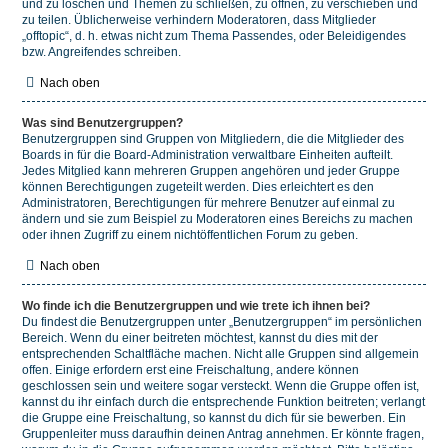
und zu löschen und Themen zu schließen, zu öffnen, zu verschieben und
zu teilen. Üblicherweise verhindern Moderatoren, dass Mitglieder
„offtopic“, d. h. etwas nicht zum Thema Passendes, oder Beleidigendes
bzw. Angreifendes schreiben.
Nach oben
Was sind Benutzergruppen?
Benutzergruppen sind Gruppen von Mitgliedern, die die Mitglieder des
Boards in für die Board-Administration verwaltbare Einheiten aufteilt.
Jedes Mitglied kann mehreren Gruppen angehören und jeder Gruppe
können Berechtigungen zugeteilt werden. Dies erleichtert es den
Administratoren, Berechtigungen für mehrere Benutzer auf einmal zu
ändern und sie zum Beispiel zu Moderatoren eines Bereichs zu machen
oder ihnen Zugriff zu einem nichtöffentlichen Forum zu geben.
Nach oben
Wo finde ich die Benutzergruppen und wie trete ich ihnen bei?
Du findest die Benutzergruppen unter „Benutzergruppen“ im persönlichen
Bereich. Wenn du einer beitreten möchtest, kannst du dies mit der
entsprechenden Schaltfläche machen. Nicht alle Gruppen sind allgemein
offen. Einige erfordern erst eine Freischaltung, andere können
geschlossen sein und weitere sogar versteckt. Wenn die Gruppe offen ist,
kannst du ihr einfach durch die entsprechende Funktion beitreten; verlangt
die Gruppe eine Freischaltung, so kannst du dich für sie bewerben. Ein
Gruppenleiter muss daraufhin deinen Antrag annehmen. Er könnte fragen,