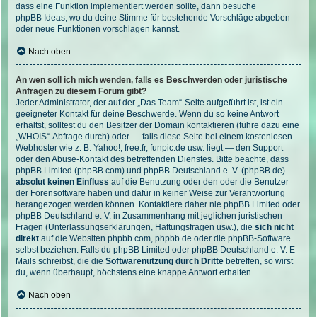
dass eine Funktion implementiert werden sollte, dann besuche
phpBB Ideas
, wo du deine Stimme für bestehende Vorschläge abgeben
oder neue Funktionen vorschlagen kannst.
Nach oben
An wen soll ich mich wenden, falls es Beschwerden oder juristische
Anfragen zu diesem Forum gibt?
Jeder Administrator, der auf der „Das Team“-Seite aufgeführt ist, ist ein
geeigneter Kontakt für deine Beschwerde. Wenn du so keine Antwort
erhältst, solltest du den Besitzer der Domain kontaktieren (führe dazu eine
„WHOIS“-Abfrage
durch) oder — falls diese Seite bei einem kostenlosen
Webhoster wie z. B. Yahoo!, free.fr, funpic.de usw. liegt — den Support
oder den Abuse-Kontakt des betreffenden Dienstes. Bitte beachte, dass
phpBB Limited (phpBB.com) und phpBB Deutschland e. V. (phpBB.de)
absolut keinen Einfluss
auf die Benutzung oder den oder die Benutzer
der Forensoftware haben und dafür in keiner Weise zur Verantwortung
herangezogen werden können. Kontaktiere daher nie phpBB Limited oder
phpBB Deutschland e. V. in Zusammenhang mit jeglichen juristischen
Fragen (Unterlassungserklärungen, Haftungsfragen usw.), die
sich nicht
direkt
auf die Websiten phpbb.com, phpbb.de oder die phpBB-Software
selbst beziehen. Falls du phpBB Limited oder phpBB Deutschland e. V. E-
Mails schreibst, die die
Softwarenutzung durch Dritte
betreffen, so wirst
du, wenn überhaupt, höchstens eine knappe Antwort erhalten.
Nach oben