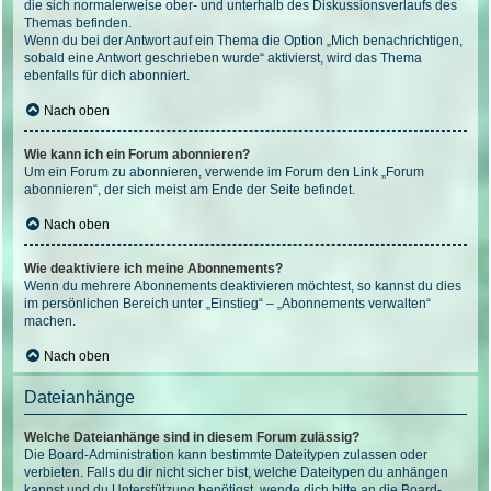
die sich normalerweise ober- und unterhalb des Diskussionsverlaufs des
Themas befinden.
Wenn du bei der Antwort auf ein Thema die Option „Mich benachrichtigen,
sobald eine Antwort geschrieben wurde“ aktivierst, wird das Thema
ebenfalls für dich abonniert.
Nach oben
Wie kann ich ein Forum abonnieren?
Um ein Forum zu abonnieren, verwende im Forum den Link „Forum
abonnieren“, der sich meist am Ende der Seite befindet.
Nach oben
Wie deaktiviere ich meine Abonnements?
Wenn du mehrere Abonnements deaktivieren möchtest, so kannst du dies
im persönlichen Bereich unter „Einstieg“ – „Abonnements verwalten“
machen.
Nach oben
Dateianhänge
Welche Dateianhänge sind in diesem Forum zulässig?
Die Board-Administration kann bestimmte Dateitypen zulassen oder
verbieten. Falls du dir nicht sicher bist, welche Dateitypen du anhängen
kannst und du Unterstützung benötigst, wende dich bitte an die Board-