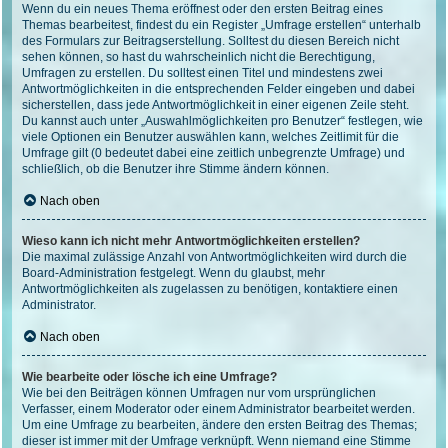
Wenn du ein neues Thema eröffnest oder den ersten Beitrag eines
Themas bearbeitest, findest du ein Register „Umfrage erstellen“ unterhalb
des Formulars zur Beitragserstellung. Solltest du diesen Bereich nicht
sehen können, so hast du wahrscheinlich nicht die Berechtigung,
Umfragen zu erstellen. Du solltest einen Titel und mindestens zwei
Antwortmöglichkeiten in die entsprechenden Felder eingeben und dabei
sicherstellen, dass jede Antwortmöglichkeit in einer eigenen Zeile steht.
Du kannst auch unter „Auswahlmöglichkeiten pro Benutzer“ festlegen, wie
viele Optionen ein Benutzer auswählen kann, welches Zeitlimit für die
Umfrage gilt (0 bedeutet dabei eine zeitlich unbegrenzte Umfrage) und
schließlich, ob die Benutzer ihre Stimme ändern können.
Nach oben
Wieso kann ich nicht mehr Antwortmöglichkeiten erstellen?
Die maximal zulässige Anzahl von Antwortmöglichkeiten wird durch die
Board-Administration festgelegt. Wenn du glaubst, mehr
Antwortmöglichkeiten als zugelassen zu benötigen, kontaktiere einen
Administrator.
Nach oben
Wie bearbeite oder lösche ich eine Umfrage?
Wie bei den Beiträgen können Umfragen nur vom ursprünglichen
Verfasser, einem Moderator oder einem Administrator bearbeitet werden.
Um eine Umfrage zu bearbeiten, ändere den ersten Beitrag des Themas;
dieser ist immer mit der Umfrage verknüpft. Wenn niemand eine Stimme