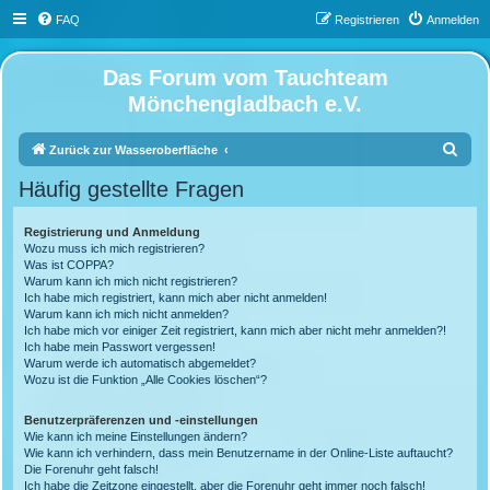
FAQ
Registrieren
Anmelden
Das Forum vom Tauchteam
Mönchengladbach e.V.
S
Zurück zur Wasseroberfläche
u
Häufig gestellte Fragen
c
h
Registrierung und Anmeldung
Wozu muss ich mich registrieren?
e
Was ist COPPA?
Warum kann ich mich nicht registrieren?
Ich habe mich registriert, kann mich aber nicht anmelden!
Warum kann ich mich nicht anmelden?
Ich habe mich vor einiger Zeit registriert, kann mich aber nicht mehr anmelden?!
Ich habe mein Passwort vergessen!
Warum werde ich automatisch abgemeldet?
Wozu ist die Funktion „Alle Cookies löschen“?
Benutzerpräferenzen und -einstellungen
Wie kann ich meine Einstellungen ändern?
Wie kann ich verhindern, dass mein Benutzername in der Online-Liste auftaucht?
Die Forenuhr geht falsch!
Ich habe die Zeitzone eingestellt, aber die Forenuhr geht immer noch falsch!