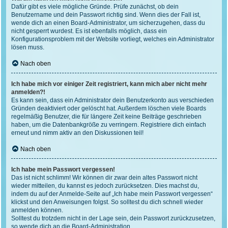
Dafür gibt es viele mögliche Gründe. Prüfe zunächst, ob dein
Benutzername und dein Passwort richtig sind. Wenn dies der Fall ist,
wende dich an einen Board-Administrator, um sicherzugehen, dass du
nicht gesperrt wurdest. Es ist ebenfalls möglich, dass ein
Konfigurationsproblem mit der Website vorliegt, welches ein Administrator
lösen muss.
Nach oben
Ich habe mich vor einiger Zeit registriert, kann mich aber nicht mehr
anmelden?!
Es kann sein, dass ein Administrator dein Benutzerkonto aus verschieden
Gründen deaktiviert oder gelöscht hat. Außerdem löschen viele Boards
regelmäßig Benutzer, die für längere Zeit keine Beiträge geschrieben
haben, um die Datenbankgröße zu verringern. Registriere dich einfach
erneut und nimm aktiv an den Diskussionen teil!
Nach oben
Ich habe mein Passwort vergessen!
Das ist nicht schlimm! Wir können dir zwar dein altes Passwort nicht
wieder mitteilen, du kannst es jedoch zurücksetzen. Dies machst du,
indem du auf der Anmelde-Seite auf „Ich habe mein Passwort vergessen“
klickst und den Anweisungen folgst. So solltest du dich schnell wieder
anmelden können.
Solltest du trotzdem nicht in der Lage sein, dein Passwort zurückzusetzen,
so wende dich an die Board-Administration.