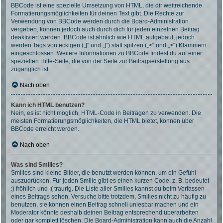
BBCode ist eine spezielle Umsetzung von HTML, die dir weitreichende
Formatierungsmöglichkeiten für deinen Text gibt. Die Rechte zur
Verwendung von BBCode werden durch die Board-Administration
vergeben, können jedoch auch durch dich für jeden einzelnen Beitrag
deaktiviert werden. BBCode ist ähnlich wie HTML aufgebaut, jedoch
werden Tags von eckigen („[“ und „]“) statt spitzen („<“ und „>“) Klammern
eingeschlossen. Weitere Informationen zu BBCode findest du auf einer
speziellen Hilfe-Seite, die von der Seite zur Beitragserstellung aus
zugänglich ist.
Nach oben
Kann ich HTML benutzen?
Nein, es ist nicht möglich, HTML-Code in Beiträgen zu verwenden. Die
meisten Formatierungsmöglichkeiten, die HTML bietet, können über
BBCode erreicht werden.
Nach oben
Was sind Smilies?
Smilies sind kleine Bilder, die benutzt werden können, um ein Gefühl
auszudrücken. Für jeden Smilie gibt es einen kurzen Code, z. B. bedeutet
:) fröhlich und :( traurig. Die Liste aller Smilies kannst du beim Verfassen
eines Beitrags sehen. Versuche bitte trotzdem, Smilies nicht zu häufig zu
benutzen, sie können einen Beitrag schnell unlesbar machen und ein
Moderator könnte deshalb deinen Beitrag entsprechend überarbeiten
oder gar komplett löschen. Die Board-Administration kann auch die Anzahl