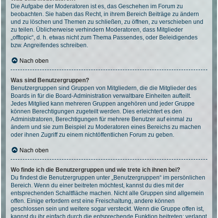
Die Aufgabe der Moderatoren ist es, das Geschehen im Forum zu
beobachten. Sie haben das Recht, in ihrem Bereich Beiträge zu ändern
und zu löschen und Themen zu schließen, zu öffnen, zu verschieben und
zu teilen. Üblicherweise verhindern Moderatoren, dass Mitglieder
„offtopic“, d. h. etwas nicht zum Thema Passendes, oder Beleidigendes
bzw. Angreifendes schreiben.
Nach oben
Was sind Benutzergruppen?
Benutzergruppen sind Gruppen von Mitgliedern, die die Mitglieder des
Boards in für die Board-Administration verwaltbare Einheiten aufteilt.
Jedes Mitglied kann mehreren Gruppen angehören und jeder Gruppe
können Berechtigungen zugeteilt werden. Dies erleichtert es den
Administratoren, Berechtigungen für mehrere Benutzer auf einmal zu
ändern und sie zum Beispiel zu Moderatoren eines Bereichs zu machen
oder ihnen Zugriff zu einem nichtöffentlichen Forum zu geben.
Nach oben
Wo finde ich die Benutzergruppen und wie trete ich ihnen bei?
Du findest die Benutzergruppen unter „Benutzergruppen“ im persönlichen
Bereich. Wenn du einer beitreten möchtest, kannst du dies mit der
entsprechenden Schaltfläche machen. Nicht alle Gruppen sind allgemein
offen. Einige erfordern erst eine Freischaltung, andere können
geschlossen sein und weitere sogar versteckt. Wenn die Gruppe offen ist,
kannst du ihr einfach durch die entsprechende Funktion beitreten; verlangt