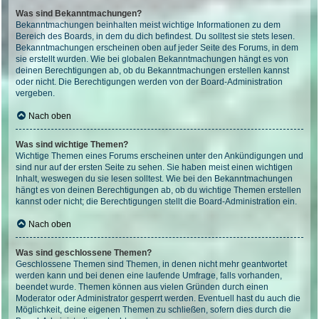
Was sind Bekanntmachungen?
Bekanntmachungen beinhalten meist wichtige Informationen zu dem
Bereich des Boards, in dem du dich befindest. Du solltest sie stets lesen.
Bekanntmachungen erscheinen oben auf jeder Seite des Forums, in dem
sie erstellt wurden. Wie bei globalen Bekanntmachungen hängt es von
deinen Berechtigungen ab, ob du Bekanntmachungen erstellen kannst
oder nicht. Die Berechtigungen werden von der Board-Administration
vergeben.
Nach oben
Was sind wichtige Themen?
Wichtige Themen eines Forums erscheinen unter den Ankündigungen und
sind nur auf der ersten Seite zu sehen. Sie haben meist einen wichtigen
Inhalt, weswegen du sie lesen solltest. Wie bei den Bekanntmachungen
hängt es von deinen Berechtigungen ab, ob du wichtige Themen erstellen
kannst oder nicht; die Berechtigungen stellt die Board-Administration ein.
Nach oben
Was sind geschlossene Themen?
Geschlossene Themen sind Themen, in denen nicht mehr geantwortet
werden kann und bei denen eine laufende Umfrage, falls vorhanden,
beendet wurde. Themen können aus vielen Gründen durch einen
Moderator oder Administrator gesperrt werden. Eventuell hast du auch die
Möglichkeit, deine eigenen Themen zu schließen, sofern dies durch die