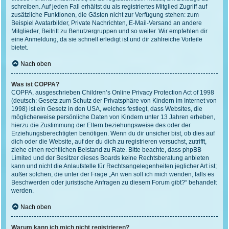
schreiben. Auf jeden Fall erhältst du als registriertes Mitglied Zugriff auf
zusätzliche Funktionen, die Gästen nicht zur Verfügung stehen: zum
Beispiel Avatarbilder, Private Nachrichten, E-Mail-Versand an andere
Mitglieder, Beitritt zu Benutzergruppen und so weiter. Wir empfehlen dir
eine Anmeldung, da sie schnell erledigt ist und dir zahlreiche Vorteile
bietet.
Nach oben
Was ist COPPA?
COPPA, ausgeschrieben Children’s Online Privacy Protection Act of 1998
(deutsch: Gesetz zum Schutz der Privatsphäre von Kindern im Internet von
1998) ist ein Gesetz in den USA, welches festlegt, dass Websites, die
möglicherweise persönliche Daten von Kindern unter 13 Jahren erheben,
hierzu die Zustimmung der Eltern beziehungsweise des oder der
Erziehungsberechtigten benötigen. Wenn du dir unsicher bist, ob dies auf
dich oder die Website, auf der du dich zu registrieren versuchst, zutrifft,
ziehe einen rechtlichen Beistand zu Rate. Bitte beachte, dass phpBB
Limited und der Besitzer dieses Boards keine Rechtsberatung anbieten
kann und nicht die Anlaufstelle für Rechtsangelegenheiten jeglicher Art ist;
außer solchen, die unter der Frage „An wen soll ich mich wenden, falls es
Beschwerden oder juristische Anfragen zu diesem Forum gibt?“ behandelt
werden.
Nach oben
Warum kann ich mich nicht registrieren?