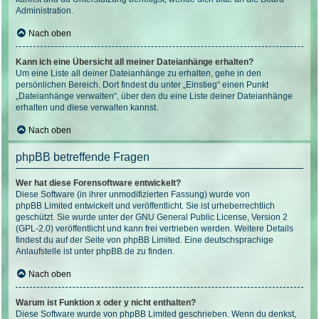
Administration.
Nach oben
Kann ich eine Übersicht all meiner Dateianhänge erhalten?
Um eine Liste all deiner Dateianhänge zu erhalten, gehe in den
persönlichen Bereich. Dort findest du unter „Einstieg“ einen Punkt
„Dateianhänge verwalten“, über den du eine Liste deiner Dateianhänge
erhalten und diese verwalten kannst.
Nach oben
phpBB betreffende Fragen
Wer hat diese Forensoftware entwickelt?
Diese Software (in ihrer unmodifizierten Fassung) wurde von
phpBB Limited
entwickelt und veröffentlicht. Sie ist urheberrechtlich
geschützt. Sie wurde unter der GNU General Public License, Version 2
(GPL-2.0) veröffentlicht und kann frei vertrieben werden. Weitere Details
findest du
auf der Seite von phpBB Limited
. Eine deutschsprachige
Anlaufstelle ist unter
phpBB.de
zu finden.
Nach oben
Warum ist Funktion x oder y nicht enthalten?
Diese Software wurde von phpBB Limited geschrieben. Wenn du denkst,