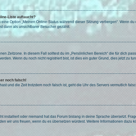
ine-Liste auftaucht?
n eine Option „Meinen Online-Status während dieser Sitzung verbergen“. Wenn du d
st dann als unsichtbarer Besucher gezählt.
en Zeitzone. In diesem Fall solltest du im „Persönlichen Bereich“ die für dich passe
den. Wenn du noch nicht registriert bist, ist dies ein guter Grund, dies jetzt zu tun
mer noch falsch!
t hast und die Zeit trotzdem noch falsch ist, geht die Uhr des Servers vermutlich fal
t installiert oder niemand hat das Forum bislang in deine Sprache übersetzt. Frag
, würden wir uns freuen, wenn du es übersetzen würdest. Weitere Informationen dazu