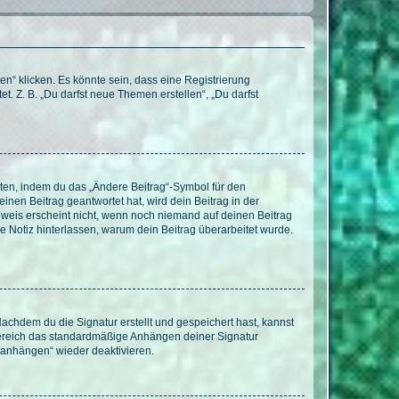
n“ klicken. Es könnte sein, dass eine Registrierung
t. Z. B. „Du darfst neue Themen erstellen“, „Du darfst
iten, indem du das „Ändere Beitrag“-Symbol für den
inen Beitrag geantwortet hat, wird dein Beitrag in der
nweis erscheint nicht, wenn noch niemand auf deinen Beitrag
ne Notiz hinterlassen, warum dein Beitrag überarbeitet wurde.
chdem du die Signatur erstellt und gespeichert hast, kannst
Bereich das standardmäßige Anhängen deiner Signatur
r anhängen“ wieder deaktivieren.