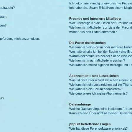
Ich bekomme ständig unerwünschte Private
auftaucht?
Ich habe eine Spam-E-Mail von einem Mitgli
alsch!
Freunde und ignorierte Mitglieder
Wozu benötige ich die Listen der Freunde un
rden?
Wie kann ich Mitglieder zur Liste der Freund
wieder aus den Listen entfernen?
fgefordert, mich anzumelden.
Die Foren durchsuchen
Wie kann ich ein Forum oder mehrere For
Weshalb erhalte ich bei der Suche keine Er
Warum bekomme ich bei der Suche eine lee
Wie kann ich nach Mitgliedern suchen?
Wie kann ich meine eigenen Beiträge und T
Abonnements und Lesezeichen
Was ist der Unterschied zwischen einem L
Wie kann ich ein Lesezeichen auf ein Them
Wie kann ich ein Forum abonnieren?
Wie deaktiviere ich meine Abonnements?
gs?
Dateianhänge
Welche Dateianhänge sind in diesem Forum
Kann ich eine Übersicht all meiner Dateian
phpBB betreffende Fragen
Wer hat diese Forensoftware entwickelt?