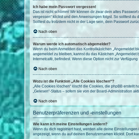
Ich habe mein Passwort vergessen!
Das ist nicht schlimm! Wir können dir zwar dein altes Passwort
vergessen“ klickst und den Anweisungen folgst. So solltest du
Solltest du trotzdem nicht in der Lage sein, dein Passwort zur
Nach oben
Warum werde ich automatisch abgemeldet?
Wenn du beim Anmelden das Kontrollkästchen „Angemeldet bleib
angemeldet zu bleiben, kannst du das Kästchen „Angemeldet b
Internetcafé, befindest. Wenn diese Option nicht zur Verfügung
Nach oben
Wozu ist die Funktion „Alle Cookies löschen“?
„Alle Cookies löschen“ löscht die Cookies, die phpBB erstellt
„Gelesen“-Status – sofern sie von der Board-Administration ak
Nach oben
Benutzerpräferenzen und -einstellungen
Wie kann ich meine Einstellungen ändern?
Wenn du dich registriert hast, werden alle deine Einstellunge
angezeigt, wenn du auf deinen Benutzernamen klickst. Dort kan