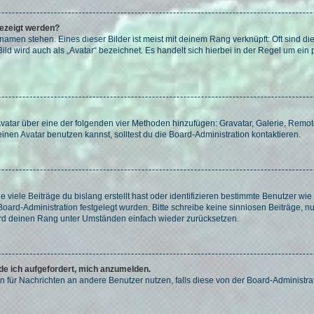
gezeigt werden?
amen stehen. Eines dieser Bilder ist meist mit deinem Rang verknüpft: Oft sind di
ld wird auch als „Avatar“ bezeichnet. Es handelt sich hierbei in der Regel um ein
 Avatar über eine der folgenden vier Methoden hinzufügen: Gravatar, Galerie, Rem
en Avatar benutzen kannst, solltest du die Board-Administration kontaktieren.
viele Beiträge du bislang erstellt hast oder identifizieren bestimmte Benutzer w
 Board-Administration festgelegt wurden. Bitte schreibe keine sinnlosen Beiträge
wird deinen Rang unter Umständen einfach wieder zurücksetzen.
rde ich aufgefordert, mich anzumelden.
ion für Nachrichten an andere Benutzer nutzen, falls diese von der Board-Administ