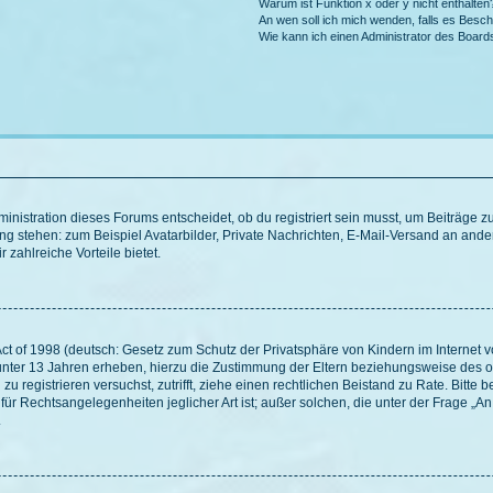
Warum ist Funktion x oder y nicht enthalten
An wen soll ich mich wenden, falls es Besc
Wie kann ich einen Administrator des Board
istration dieses Forums entscheidet, ob du registriert sein musst, um Beiträge zu s
ung stehen: zum Beispiel Avatarbilder, Private Nachrichten, E-Mail-Versand an ander
 zahlreiche Vorteile bietet.
t of 1998 (deutsch: Gesetz zum Schutz der Privatsphäre von Kindern im Internet vo
unter 13 Jahren erheben, hierzu die Zustimmung der Eltern beziehungsweise des o
h zu registrieren versuchst, zutrifft, ziehe einen rechtlichen Beistand zu Rate. Bit
für Rechtsangelegenheiten jeglicher Art ist; außer solchen, die unter der Frage „
.