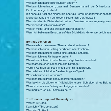
Wie kann ich meine Einstellungen ändern?
Wie kann ich verhindern, dass mein Benutzername in der Online-Liste 
Die Forenuhr geht falsch!
Ich habe die Zeitzone eingestellt, aber die Forenuhr geht immer noch f
Meine Sprache steht auf diesem Board nicht zur Auswahl!
Was sind das für Bilder, die bei meinem Benutzernamen angezeigt we
Wie verwende ich einen Avatar?
Was ist mein Rang und wie kann ich ihn ändern?
Wenn ich bei einem Benutzer auf den E-Mail-Link klicke, werde ich au
Beiträge schreiben
Wie erstelle ich ein neues Thema oder eine Antwort?
Wie kann ich einen Beitrag bearbeiten oder löschen?
Wie kann ich meinem Beitrag eine Signatur anfügen?
Wie kann ich eine Umfrage erstellen?
Wieso kann ich nicht mehr Antwortmöglichkeiten erstellen?
Wie bearbeite oder lösche ich eine Umfrage?
Warum kann ich auf bestimmte Foren nicht zugreifen?
Weshalb kann ich keine Dateianhänge anfügen?
Weshalb wurde ich verwarnt?
Wie kann ich Beiträge den Moderatoren melden?
Was bewirkt die „Speichern“-Schaltfläche beim Schreiben eines Beitra
Warum muss mein Beitrag erst freigegeben werden?
Wie markiere ich ein Thema als neu?
Textformatierung und Thementypen
Was ist BBCode?
Kann ich HTML benutzen?
Was sind Smilies?