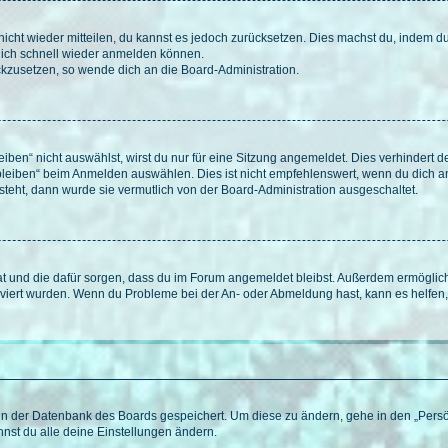
 nicht wieder mitteilen, du kannst es jedoch zurücksetzen. Dies machst du, indem 
 dich schnell wieder anmelden können.
ückzusetzen, so wende dich an die Board-Administration.
en“ nicht auswählst, wirst du nur für eine Sitzung angemeldet. Dies verhindert 
leiben“ beim Anmelden auswählen. Dies ist nicht empfehlenswert, wenn du dich an
 steht, dann wurde sie vermutlich von der Board-Administration ausgeschaltet.
 hat und die dafür sorgen, dass du im Forum angemeldet bleibst. Außerdem ermögli
tiviert wurden. Wenn du Probleme bei der An- oder Abmeldung hast, kann es helfen
n in der Datenbank des Boards gespeichert. Um diese zu ändern, gehe in den „Persö
nst du alle deine Einstellungen ändern.