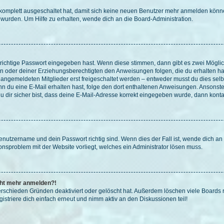
g komplett ausgeschaltet hat, damit sich keine neuen Benutzer mehr anmelden könn
 wurden. Um Hilfe zu erhalten, wende dich an die Board-Administration.
 richtige Passwort eingegeben hast. Wenn diese stimmen, dann gibt es zwei Mögl
tern oder deiner Erziehungsberechtigten den Anweisungen folgen, die du erhalten ha
u angemeldeten Mitglieder erst freigeschaltet werden – entweder musst du dies selbs
. Wenn du eine E-Mail erhalten hast, folge den dort enthaltenen Anweisungen. Ansons
 dir sicher bist, dass deine E-Mail-Adresse korrekt eingegeben wurde, dann kontak
Benutzername und dein Passwort richtig sind. Wenn dies der Fall ist, wende dich a
ionsproblem mit der Website vorliegt, welches ein Administrator lösen muss.
icht mehr anmelden?!
erschieden Gründen deaktiviert oder gelöscht hat. Außerdem löschen viele Boards r
triere dich einfach erneut und nimm aktiv an den Diskussionen teil!