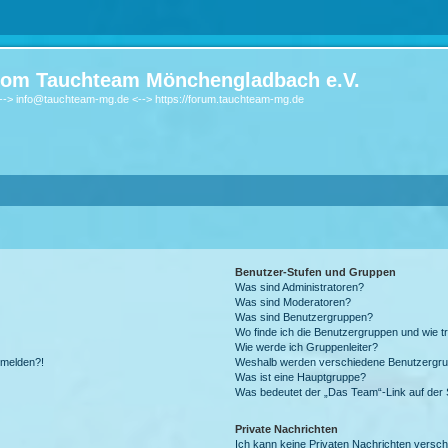
om Tauchteam Mönchengladbach e.V.
-> info@tauchteam-mg.de <--> https://forum.tauchteam-mg.de
Benutzer-Stufen und Gruppen
Was sind Administratoren?
Was sind Moderatoren?
Was sind Benutzergruppen?
Wo finde ich die Benutzergruppen und wie tr
Wie werde ich Gruppenleiter?
anmelden?!
Weshalb werden verschiedene Benutzergrupp
Was ist eine Hauptgruppe?
Was bedeutet der „Das Team“-Link auf der S
Private Nachrichten
Ich kann keine Privaten Nachrichten versch