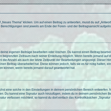
„Neues Thema“ klicken. Um auf einen Beitrag zu antworten, musst du auf „Antworte
e Berechtigungen sind jeweils am Ende der Foren- und der Beitragsansicht aufgeliste
r deine eigenen Beiträge bearbeiten oder löschen. Du kannst einen Beitrag bearbe
inen begrenzten Zeitraum nach seiner Erstellung möglich. Wenn bereits jemand auf de
 die Anzahl als auch der letzte Zeitpunkt der Bearbeitungen angezeigt. Dieser Hi
en Beitrag überarbeitet hat. Diese können jedoch, falls sie es für nötig halten, ei
hen können, wenn bereits jemand darauf geantwortet hat.
st eine solche in den Einstellungen in deinem persönlichen Bereich entwerfen. Na
eren. Du kannst eine Signatur auch hinzufügen, indem du in deinem persönlichen 
atur verfassen möchtest, so kannst du dort einfach das Kontrollkästchen „Signatu