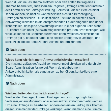
Wenn du ein neues Thema eröffnest oder den ersten Beitrag eines
Themas bearbeitest, findest du ein Register „Umfrage erstellen“ unterhalb
des Formulars zur Beitragserstellung. Solltest du diesen Bereich nicht
sehen können, so hast du wahrscheinlich nicht die Berechtigung,
Umfragen zu erstellen. Du solltest einen Titel und mindestens zwei
Antwortmöglichkeiten in die entsprechenden Felder eingeben und dabei
sicherstellen, dass jede Antwortmöglichkeit in einer eigenen Zeile steht.
Du kannst auch unter „Auswahlmöglichkeiten pro Benutzer“ festlegen, wie
viele Optionen ein Benutzer auswählen kann, welches Zeitlimit für die
Umfrage gilt (0 bedeutet dabei eine zeitlich unbegrenzte Umfrage) und
schließlich, ob die Benutzer ihre Stimme ändern können.
Nach oben
Wieso kann ich nicht mehr Antwortmöglichkeiten erstellen?
Die maximal zulässige Anzahl von Antwortmöglichkeiten wird durch die
Board-Administration festgelegt. Wenn du glaubst, mehr
Antwortmöglichkeiten als zugelassen zu benötigen, kontaktiere einen
Administrator.
Nach oben
Wie bearbeite oder lösche ich eine Umfrage?
Wie bei den Beiträgen können Umfragen nur vom ursprünglichen
Verfasser, einem Moderator oder einem Administrator bearbeitet werden.
Um eine Umfrage zu bearbeiten, ändere den ersten Beitrag des Themas;
dieser ist immer mit der Umfrage verknüpft. Wenn niemand eine Stimme