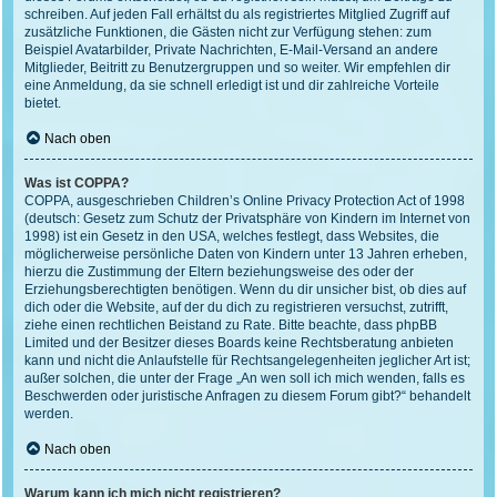
schreiben. Auf jeden Fall erhältst du als registriertes Mitglied Zugriff auf
zusätzliche Funktionen, die Gästen nicht zur Verfügung stehen: zum
Beispiel Avatarbilder, Private Nachrichten, E-Mail-Versand an andere
Mitglieder, Beitritt zu Benutzergruppen und so weiter. Wir empfehlen dir
eine Anmeldung, da sie schnell erledigt ist und dir zahlreiche Vorteile
bietet.
Nach oben
Was ist COPPA?
COPPA, ausgeschrieben Children’s Online Privacy Protection Act of 1998
(deutsch: Gesetz zum Schutz der Privatsphäre von Kindern im Internet von
1998) ist ein Gesetz in den USA, welches festlegt, dass Websites, die
möglicherweise persönliche Daten von Kindern unter 13 Jahren erheben,
hierzu die Zustimmung der Eltern beziehungsweise des oder der
Erziehungsberechtigten benötigen. Wenn du dir unsicher bist, ob dies auf
dich oder die Website, auf der du dich zu registrieren versuchst, zutrifft,
ziehe einen rechtlichen Beistand zu Rate. Bitte beachte, dass phpBB
Limited und der Besitzer dieses Boards keine Rechtsberatung anbieten
kann und nicht die Anlaufstelle für Rechtsangelegenheiten jeglicher Art ist;
außer solchen, die unter der Frage „An wen soll ich mich wenden, falls es
Beschwerden oder juristische Anfragen zu diesem Forum gibt?“ behandelt
werden.
Nach oben
Warum kann ich mich nicht registrieren?