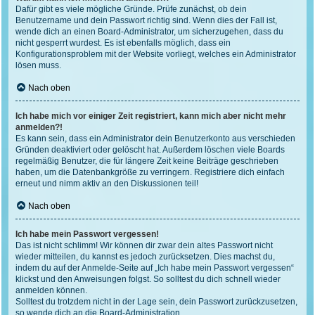
Dafür gibt es viele mögliche Gründe. Prüfe zunächst, ob dein
Benutzername und dein Passwort richtig sind. Wenn dies der Fall ist,
wende dich an einen Board-Administrator, um sicherzugehen, dass du
nicht gesperrt wurdest. Es ist ebenfalls möglich, dass ein
Konfigurationsproblem mit der Website vorliegt, welches ein Administrator
lösen muss.
Nach oben
Ich habe mich vor einiger Zeit registriert, kann mich aber nicht mehr
anmelden?!
Es kann sein, dass ein Administrator dein Benutzerkonto aus verschieden
Gründen deaktiviert oder gelöscht hat. Außerdem löschen viele Boards
regelmäßig Benutzer, die für längere Zeit keine Beiträge geschrieben
haben, um die Datenbankgröße zu verringern. Registriere dich einfach
erneut und nimm aktiv an den Diskussionen teil!
Nach oben
Ich habe mein Passwort vergessen!
Das ist nicht schlimm! Wir können dir zwar dein altes Passwort nicht
wieder mitteilen, du kannst es jedoch zurücksetzen. Dies machst du,
indem du auf der Anmelde-Seite auf „Ich habe mein Passwort vergessen“
klickst und den Anweisungen folgst. So solltest du dich schnell wieder
anmelden können.
Solltest du trotzdem nicht in der Lage sein, dein Passwort zurückzusetzen,
so wende dich an die Board-Administration.