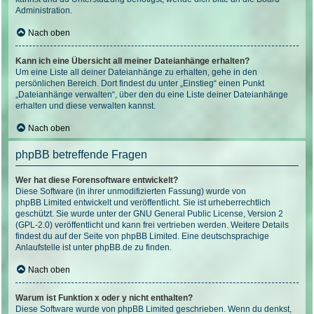
Administration.
Nach oben
Kann ich eine Übersicht all meiner Dateianhänge erhalten?
Um eine Liste all deiner Dateianhänge zu erhalten, gehe in den
persönlichen Bereich. Dort findest du unter „Einstieg“ einen Punkt
„Dateianhänge verwalten“, über den du eine Liste deiner Dateianhänge
erhalten und diese verwalten kannst.
Nach oben
phpBB betreffende Fragen
Wer hat diese Forensoftware entwickelt?
Diese Software (in ihrer unmodifizierten Fassung) wurde von
phpBB Limited
entwickelt und veröffentlicht. Sie ist urheberrechtlich
geschützt. Sie wurde unter der GNU General Public License, Version 2
(GPL-2.0) veröffentlicht und kann frei vertrieben werden. Weitere Details
findest du
auf der Seite von phpBB Limited
. Eine deutschsprachige
Anlaufstelle ist unter
phpBB.de
zu finden.
Nach oben
Warum ist Funktion x oder y nicht enthalten?
Diese Software wurde von phpBB Limited geschrieben. Wenn du denkst,