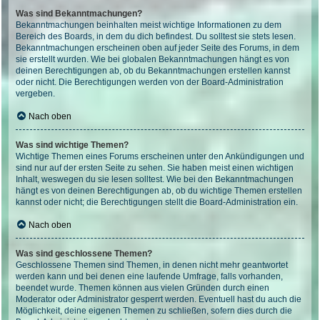
Was sind Bekanntmachungen?
Bekanntmachungen beinhalten meist wichtige Informationen zu dem
Bereich des Boards, in dem du dich befindest. Du solltest sie stets lesen.
Bekanntmachungen erscheinen oben auf jeder Seite des Forums, in dem
sie erstellt wurden. Wie bei globalen Bekanntmachungen hängt es von
deinen Berechtigungen ab, ob du Bekanntmachungen erstellen kannst
oder nicht. Die Berechtigungen werden von der Board-Administration
vergeben.
Nach oben
Was sind wichtige Themen?
Wichtige Themen eines Forums erscheinen unter den Ankündigungen und
sind nur auf der ersten Seite zu sehen. Sie haben meist einen wichtigen
Inhalt, weswegen du sie lesen solltest. Wie bei den Bekanntmachungen
hängt es von deinen Berechtigungen ab, ob du wichtige Themen erstellen
kannst oder nicht; die Berechtigungen stellt die Board-Administration ein.
Nach oben
Was sind geschlossene Themen?
Geschlossene Themen sind Themen, in denen nicht mehr geantwortet
werden kann und bei denen eine laufende Umfrage, falls vorhanden,
beendet wurde. Themen können aus vielen Gründen durch einen
Moderator oder Administrator gesperrt werden. Eventuell hast du auch die
Möglichkeit, deine eigenen Themen zu schließen, sofern dies durch die