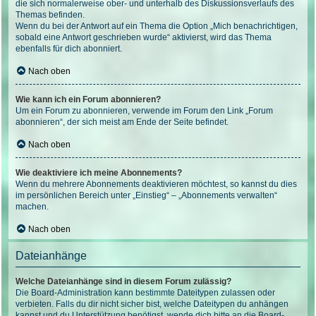
die sich normalerweise ober- und unterhalb des Diskussionsverlaufs des
Themas befinden.
Wenn du bei der Antwort auf ein Thema die Option „Mich benachrichtigen,
sobald eine Antwort geschrieben wurde“ aktivierst, wird das Thema
ebenfalls für dich abonniert.
Nach oben
Wie kann ich ein Forum abonnieren?
Um ein Forum zu abonnieren, verwende im Forum den Link „Forum
abonnieren“, der sich meist am Ende der Seite befindet.
Nach oben
Wie deaktiviere ich meine Abonnements?
Wenn du mehrere Abonnements deaktivieren möchtest, so kannst du dies
im persönlichen Bereich unter „Einstieg“ – „Abonnements verwalten“
machen.
Nach oben
Dateianhänge
Welche Dateianhänge sind in diesem Forum zulässig?
Die Board-Administration kann bestimmte Dateitypen zulassen oder
verbieten. Falls du dir nicht sicher bist, welche Dateitypen du anhängen
kannst und du Unterstützung benötigst, wende dich bitte an die Board-