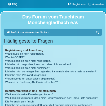
FAQ
Registrieren
Anmelden
Das Forum vom Tauchteam
Mönchengladbach e.V.
S
Zurück zur Wasseroberfläche
u
Häufig gestellte Fragen
c
h
Registrierung und Anmeldung
Wozu muss ich mich registrieren?
e
Was ist COPPA?
Warum kann ich mich nicht registrieren?
Ich habe mich registriert, kann mich aber nicht anmelden!
Warum kann ich mich nicht anmelden?
Ich habe mich vor einiger Zeit registriert, kann mich aber nicht mehr anmelden?!
Ich habe mein Passwort vergessen!
Warum werde ich automatisch abgemeldet?
Wozu ist die Funktion „Alle Cookies löschen“?
Benutzerpräferenzen und -einstellungen
Wie kann ich meine Einstellungen ändern?
Wie kann ich verhindern, dass mein Benutzername in der Online-Liste auftaucht?
Die Forenuhr geht falsch!
Ich habe die Zeitzone eingestellt, aber die Forenuhr geht immer noch falsch!