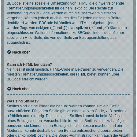
BBCode ist eine spezielle Umsetzung von HTML, die dir weitreichende
Formatierungsmöglichkeiten für deinen Text gibt. Die Rechte zur
Verwendung von BBCode werden durch die Board-Administration
vergeben, können jedoch auch durch dich für jeden einzelnen Beitrag
deaktiviert werden. BBCode ist ähnlich wie HTML aufgebaut, jedoch
werden Tags von eckigen („[“ und „]“) statt spitzen („<“ und „>“) Klammern
eingeschlossen. Weitere Informationen zu BBCode findest du auf einer
speziellen Hilfe-Seite, die von der Seite zur Beitragserstellung aus
zugänglich ist.
Nach oben
Kann ich HTML benutzen?
Nein, es ist nicht möglich, HTML-Code in Beiträgen zu verwenden. Die
meisten Formatierungsmöglichkeiten, die HTML bietet, können über
BBCode erreicht werden.
Nach oben
Was sind Smilies?
Smilies sind kleine Bilder, die benutzt werden können, um ein Gefühl
auszudrücken. Für jeden Smilie gibt es einen kurzen Code, z. B. bedeutet
:) fröhlich und :( traurig. Die Liste aller Smilies kannst du beim Verfassen
eines Beitrags sehen. Versuche bitte trotzdem, Smilies nicht zu häufig zu
benutzen, sie können einen Beitrag schnell unlesbar machen und ein
Moderator könnte deshalb deinen Beitrag entsprechend überarbeiten
oder gar komplett löschen. Die Board-Administration kann auch die Anzahl