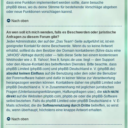
dass eine Funktion implementiert werden sollte, dann besuche
phpBB Ideas
, wo du deine Stimme für bestehende Vorschläge abgeben
oder neue Funktionen vorschlagen kannst.
Nach oben
An wen soll ich mich wenden, falls es Beschwerden oder juristische
Anfragen zu diesem Forum gibt?
Jeder Administrator, der auf der „Das Team“-Seite aufgeführt ist, ist ein
geeigneter Kontakt für deine Beschwerde. Wenn du so keine Antwort
erhältst, solltest du den Besitzer der Domain kontaktieren (führe dazu eine
„WHOIS“-Abfrage
durch) oder — falls diese Seite bei einem kostenlosen
Webhoster wie z. B. Yahoo!, free.fr, funpic.de usw. liegt — den Support
oder den Abuse-Kontakt des betreffenden Dienstes. Bitte beachte, dass
phpBB Limited (phpBB.com) und phpBB Deutschland e. V. (phpBB.de)
absolut keinen Einfluss
auf die Benutzung oder den oder die Benutzer
der Forensoftware haben und dafür in keiner Weise zur Verantwortung
herangezogen werden können. Kontaktiere daher nie phpBB Limited oder
phpBB Deutschland e. V. in Zusammenhang mit jeglichen juristischen
Fragen (Unterlassungserklärungen, Haftungsfragen usw.), die
sich nicht
direkt
auf die Websiten phpbb.com, phpbb.de oder die phpBB-Software
selbst beziehen. Falls du phpBB Limited oder phpBB Deutschland e. V. E-
Mails schreibst, die die
Softwarenutzung durch Dritte
betreffen, so wirst
du, wenn überhaupt, höchstens eine knappe Antwort erhalten.
Nach oben