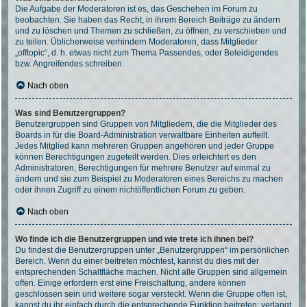
Die Aufgabe der Moderatoren ist es, das Geschehen im Forum zu
beobachten. Sie haben das Recht, in ihrem Bereich Beiträge zu ändern
und zu löschen und Themen zu schließen, zu öffnen, zu verschieben und
zu teilen. Üblicherweise verhindern Moderatoren, dass Mitglieder
„offtopic“, d. h. etwas nicht zum Thema Passendes, oder Beleidigendes
bzw. Angreifendes schreiben.
Nach oben
Was sind Benutzergruppen?
Benutzergruppen sind Gruppen von Mitgliedern, die die Mitglieder des
Boards in für die Board-Administration verwaltbare Einheiten aufteilt.
Jedes Mitglied kann mehreren Gruppen angehören und jeder Gruppe
können Berechtigungen zugeteilt werden. Dies erleichtert es den
Administratoren, Berechtigungen für mehrere Benutzer auf einmal zu
ändern und sie zum Beispiel zu Moderatoren eines Bereichs zu machen
oder ihnen Zugriff zu einem nichtöffentlichen Forum zu geben.
Nach oben
Wo finde ich die Benutzergruppen und wie trete ich ihnen bei?
Du findest die Benutzergruppen unter „Benutzergruppen“ im persönlichen
Bereich. Wenn du einer beitreten möchtest, kannst du dies mit der
entsprechenden Schaltfläche machen. Nicht alle Gruppen sind allgemein
offen. Einige erfordern erst eine Freischaltung, andere können
geschlossen sein und weitere sogar versteckt. Wenn die Gruppe offen ist,
kannst du ihr einfach durch die entsprechende Funktion beitreten; verlangt