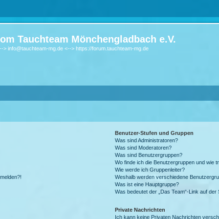
om Tauchteam Mönchengladbach e.V.
-> info@tauchteam-mg.de <--> https://forum.tauchteam-mg.de
Benutzer-Stufen und Gruppen
Was sind Administratoren?
Was sind Moderatoren?
Was sind Benutzergruppen?
Wo finde ich die Benutzergruppen und wie tr
Wie werde ich Gruppenleiter?
anmelden?!
Weshalb werden verschiedene Benutzergrupp
Was ist eine Hauptgruppe?
Was bedeutet der „Das Team“-Link auf der S
Private Nachrichten
Ich kann keine Privaten Nachrichten versch