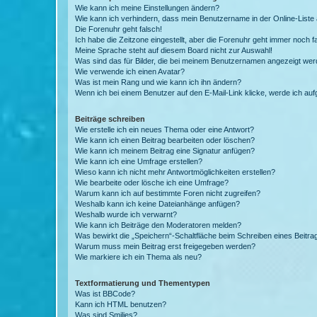
Wie kann ich meine Einstellungen ändern?
Wie kann ich verhindern, dass mein Benutzername in der Online-Liste 
Die Forenuhr geht falsch!
Ich habe die Zeitzone eingestellt, aber die Forenuhr geht immer noch f
Meine Sprache steht auf diesem Board nicht zur Auswahl!
Was sind das für Bilder, die bei meinem Benutzernamen angezeigt we
Wie verwende ich einen Avatar?
Was ist mein Rang und wie kann ich ihn ändern?
Wenn ich bei einem Benutzer auf den E-Mail-Link klicke, werde ich au
Beiträge schreiben
Wie erstelle ich ein neues Thema oder eine Antwort?
Wie kann ich einen Beitrag bearbeiten oder löschen?
Wie kann ich meinem Beitrag eine Signatur anfügen?
Wie kann ich eine Umfrage erstellen?
Wieso kann ich nicht mehr Antwortmöglichkeiten erstellen?
Wie bearbeite oder lösche ich eine Umfrage?
Warum kann ich auf bestimmte Foren nicht zugreifen?
Weshalb kann ich keine Dateianhänge anfügen?
Weshalb wurde ich verwarnt?
Wie kann ich Beiträge den Moderatoren melden?
Was bewirkt die „Speichern“-Schaltfläche beim Schreiben eines Beitra
Warum muss mein Beitrag erst freigegeben werden?
Wie markiere ich ein Thema als neu?
Textformatierung und Thementypen
Was ist BBCode?
Kann ich HTML benutzen?
Was sind Smilies?