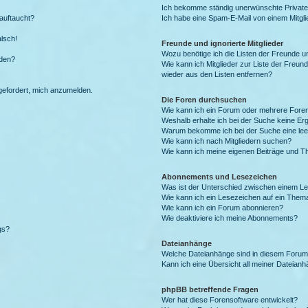
Ich bekomme ständig unerwünschte Private
auftaucht?
Ich habe eine Spam-E-Mail von einem Mitgli
alsch!
Freunde und ignorierte Mitglieder
Wozu benötige ich die Listen der Freunde un
rden?
Wie kann ich Mitglieder zur Liste der Freund
wieder aus den Listen entfernen?
fgefordert, mich anzumelden.
Die Foren durchsuchen
Wie kann ich ein Forum oder mehrere For
Weshalb erhalte ich bei der Suche keine Er
Warum bekomme ich bei der Suche eine lee
Wie kann ich nach Mitgliedern suchen?
Wie kann ich meine eigenen Beiträge und T
Abonnements und Lesezeichen
Was ist der Unterschied zwischen einem L
Wie kann ich ein Lesezeichen auf ein Them
Wie kann ich ein Forum abonnieren?
Wie deaktiviere ich meine Abonnements?
gs?
Dateianhänge
Welche Dateianhänge sind in diesem Forum
Kann ich eine Übersicht all meiner Dateian
phpBB betreffende Fragen
Wer hat diese Forensoftware entwickelt?