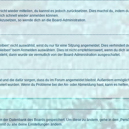
 nicht wieder mitteilen, du kannst es jedoch zurücksetzen. Dies machst du, indem 
 dich schnell wieder anmelden können.
ückzusetzen, so wende dich an die Board-Administration.
en“ nicht auswählst, wirst du nur für eine Sitzung angemeldet. Dies verhindert 
leiben“ beim Anmelden auswählen. Dies ist nicht empfehlenswert, wenn du dich an
 steht, dann wurde sie vermutlich von der Board-Administration ausgeschaltet.
 hat und die dafür sorgen, dass du im Forum angemeldet bleibst. Außerdem ermögli
tiviert wurden. Wenn du Probleme bei der An- oder Abmeldung hast, kann es helfen
n in der Datenbank des Boards gespeichert. Um diese zu ändern, gehe in den „Persö
nst du alle deine Einstellungen ändern.