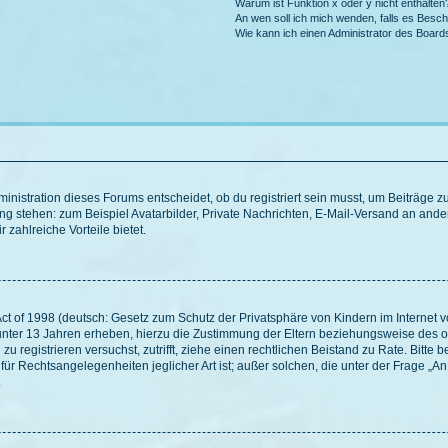
Warum ist Funktion x oder y nicht enthalten
An wen soll ich mich wenden, falls es Besc
Wie kann ich einen Administrator des Board
istration dieses Forums entscheidet, ob du registriert sein musst, um Beiträge zu s
ung stehen: zum Beispiel Avatarbilder, Private Nachrichten, E-Mail-Versand an ander
 zahlreiche Vorteile bietet.
t of 1998 (deutsch: Gesetz zum Schutz der Privatsphäre von Kindern im Internet vo
unter 13 Jahren erheben, hierzu die Zustimmung der Eltern beziehungsweise des o
h zu registrieren versuchst, zutrifft, ziehe einen rechtlichen Beistand zu Rate. Bit
für Rechtsangelegenheiten jeglicher Art ist; außer solchen, die unter der Frage „
.