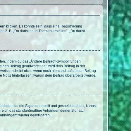
n“ klicken. Es könnte sein, dass eine Registrierung
t. Z. B. „Du darfst neue Themen erstellen“, „Du darfst
iten, indem du das „Ändere Beitrag“-Symbol für den
inen Beitrag geantwortet hat, wird dein Beitrag in der
nweis erscheint nicht, wenn noch niemand auf deinen Beitrag
ne Notiz hinterlassen, warum dein Beitrag überarbeitet wurde.
chdem du die Signatur erstellt und gespeichert hast, kannst
Bereich das standardmäßige Anhängen deiner Signatur
r anhängen“ wieder deaktivieren.