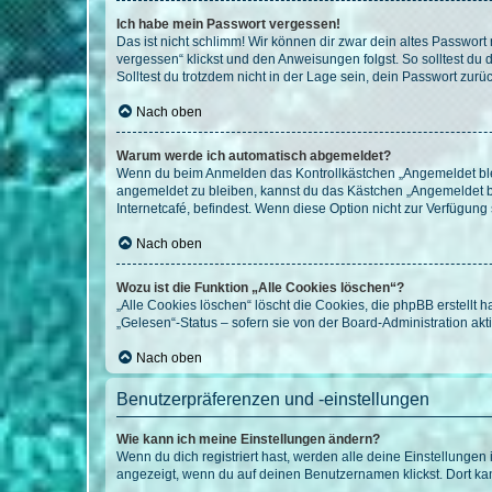
Ich habe mein Passwort vergessen!
Das ist nicht schlimm! Wir können dir zwar dein altes Passwort
vergessen“ klickst und den Anweisungen folgst. So solltest du
Solltest du trotzdem nicht in der Lage sein, dein Passwort zur
Nach oben
Warum werde ich automatisch abgemeldet?
Wenn du beim Anmelden das Kontrollkästchen „Angemeldet bleib
angemeldet zu bleiben, kannst du das Kästchen „Angemeldet b
Internetcafé, befindest. Wenn diese Option nicht zur Verfügung
Nach oben
Wozu ist die Funktion „Alle Cookies löschen“?
„Alle Cookies löschen“ löscht die Cookies, die phpBB erstellt
„Gelesen“-Status – sofern sie von der Board-Administration ak
Nach oben
Benutzerpräferenzen und -einstellungen
Wie kann ich meine Einstellungen ändern?
Wenn du dich registriert hast, werden alle deine Einstellunge
angezeigt, wenn du auf deinen Benutzernamen klickst. Dort kan