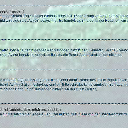
gezeigt werden?
amen stehen. Eines dieser Bilder ist meist mit deinem Rang verknüpft: Oft sind di
ld wird auch als „Avatar“ bezeichnet. Es handelt sich hierbei in der Regel um ein
 Avatar über eine der folgenden vier Methoden hinzufügen: Gravatar, Galerie, Rem
en Avatar benutzen kannst, solltest du die Board-Administration kontaktieren.
viele Beiträge du bislang erstellt hast oder identifizieren bestimmte Benutzer w
 Board-Administration festgelegt wurden. Bitte schreibe keine sinnlosen Beiträge
wird deinen Rang unter Umständen einfach wieder zurücksetzen.
rde ich aufgefordert, mich anzumelden.
ion für Nachrichten an andere Benutzer nutzen, falls diese von der Board-Administ