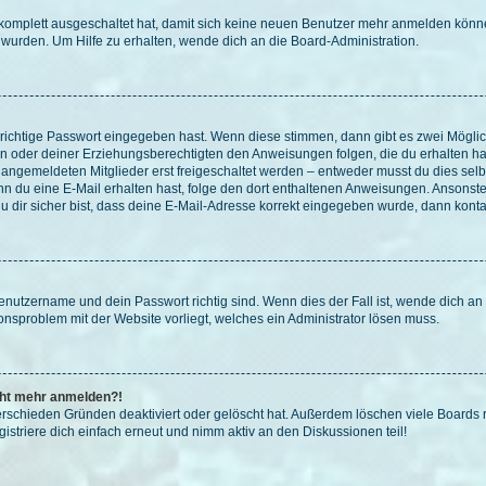
g komplett ausgeschaltet hat, damit sich keine neuen Benutzer mehr anmelden könn
 wurden. Um Hilfe zu erhalten, wende dich an die Board-Administration.
 richtige Passwort eingegeben hast. Wenn diese stimmen, dann gibt es zwei Mögl
tern oder deiner Erziehungsberechtigten den Anweisungen folgen, die du erhalten ha
u angemeldeten Mitglieder erst freigeschaltet werden – entweder musst du dies selbs
. Wenn du eine E-Mail erhalten hast, folge den dort enthaltenen Anweisungen. Ansons
 dir sicher bist, dass deine E-Mail-Adresse korrekt eingegeben wurde, dann kontak
Benutzername und dein Passwort richtig sind. Wenn dies der Fall ist, wende dich a
ionsproblem mit der Website vorliegt, welches ein Administrator lösen muss.
icht mehr anmelden?!
erschieden Gründen deaktiviert oder gelöscht hat. Außerdem löschen viele Boards r
triere dich einfach erneut und nimm aktiv an den Diskussionen teil!