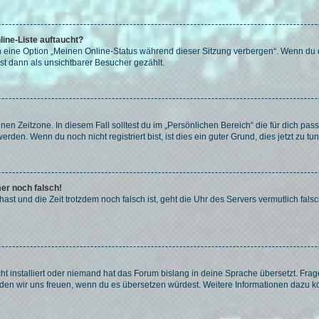
ine-Liste auftaucht?
n eine Option „Meinen Online-Status während dieser Sitzung verbergen“. Wenn du d
st dann als unsichtbarer Besucher gezählt.
en Zeitzone. In diesem Fall solltest du im „Persönlichen Bereich“ die für dich passe
den. Wenn du noch nicht registriert bist, ist dies ein guter Grund, dies jetzt zu tun
mer noch falsch!
t hast und die Zeit trotzdem noch falsch ist, geht die Uhr des Servers vermutlich fal
t installiert oder niemand hat das Forum bislang in deine Sprache übersetzt. Frag
, würden wir uns freuen, wenn du es übersetzen würdest. Weitere Informationen dazu