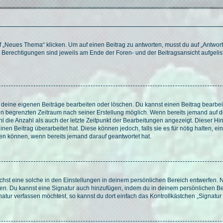
„Neues Thema“ klicken. Um auf einen Beitrag zu antworten, musst du auf „Antworte
e Berechtigungen sind jeweils am Ende der Foren- und der Beitragsansicht aufgeliste
r deine eigenen Beiträge bearbeiten oder löschen. Du kannst einen Beitrag bearbe
inen begrenzten Zeitraum nach seiner Erstellung möglich. Wenn bereits jemand auf de
 die Anzahl als auch der letzte Zeitpunkt der Bearbeitungen angezeigt. Dieser Hi
en Beitrag überarbeitet hat. Diese können jedoch, falls sie es für nötig halten, ei
hen können, wenn bereits jemand darauf geantwortet hat.
st eine solche in den Einstellungen in deinem persönlichen Bereich entwerfen. Na
eren. Du kannst eine Signatur auch hinzufügen, indem du in deinem persönlichen 
atur verfassen möchtest, so kannst du dort einfach das Kontrollkästchen „Signatu