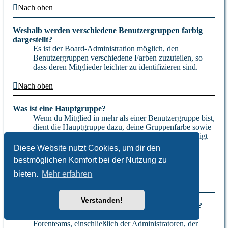
Nach oben
Weshalb werden verschiedene Benutzergruppen farbig
dargestellt?
Es ist der Board-Administration möglich, den
Benutzergruppen verschiedene Farben zuzuteilen, so
dass deren Mitglieder leichter zu identifizieren sind.
Nach oben
Was ist eine Hauptgruppe?
Wenn du Mitglied in mehr als einer Benutzergruppe bist,
dient die Hauptgruppe dazu, deine Gruppenfarbe sowie
den Gruppenrang, der bei dir standardmäßig angezeigt
wird, festzulegen. Ein Administrator kann dir die
Diese Website nutzt Cookies, um dir den
Berechtigung geben, deine Hauptgruppe im
bestmöglichen Komfort bei der Nutzung zu
persönlichen Bereich selbst festzulegen.
bieten.
Mehr erfahren
Nach oben
Verstanden!
Was bedeutet der „Das Team“-Link auf der Startseite?
Auf dieser Seite findest du eine Auflistung des
Forenteams, einschließlich der Administratoren, der