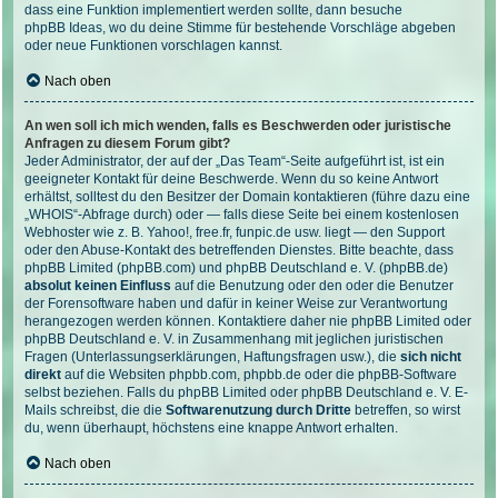
dass eine Funktion implementiert werden sollte, dann besuche
phpBB Ideas
, wo du deine Stimme für bestehende Vorschläge abgeben
oder neue Funktionen vorschlagen kannst.
Nach oben
An wen soll ich mich wenden, falls es Beschwerden oder juristische
Anfragen zu diesem Forum gibt?
Jeder Administrator, der auf der „Das Team“-Seite aufgeführt ist, ist ein
geeigneter Kontakt für deine Beschwerde. Wenn du so keine Antwort
erhältst, solltest du den Besitzer der Domain kontaktieren (führe dazu eine
„WHOIS“-Abfrage
durch) oder — falls diese Seite bei einem kostenlosen
Webhoster wie z. B. Yahoo!, free.fr, funpic.de usw. liegt — den Support
oder den Abuse-Kontakt des betreffenden Dienstes. Bitte beachte, dass
phpBB Limited (phpBB.com) und phpBB Deutschland e. V. (phpBB.de)
absolut keinen Einfluss
auf die Benutzung oder den oder die Benutzer
der Forensoftware haben und dafür in keiner Weise zur Verantwortung
herangezogen werden können. Kontaktiere daher nie phpBB Limited oder
phpBB Deutschland e. V. in Zusammenhang mit jeglichen juristischen
Fragen (Unterlassungserklärungen, Haftungsfragen usw.), die
sich nicht
direkt
auf die Websiten phpbb.com, phpbb.de oder die phpBB-Software
selbst beziehen. Falls du phpBB Limited oder phpBB Deutschland e. V. E-
Mails schreibst, die die
Softwarenutzung durch Dritte
betreffen, so wirst
du, wenn überhaupt, höchstens eine knappe Antwort erhalten.
Nach oben