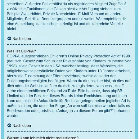
schreiben. Auf jeden Fall erhältst du als registriertes Mitglied Zugriff auf
zusätzliche Funktionen, die Gästen nicht zur Verfügung stehen: zum
Beispiel Avatarbilder, Private Nachrichten, E-Mail-Versand an andere
Mitglieder, Beitritt zu Benutzergruppen und so weiter. Wir empfehlen dir
eine Anmeldung, da sie schnell erledigt ist und dir zahlreiche Vorteile
bietet.
Nach oben
Was ist COPPA?
COPPA, ausgeschrieben Children’s Online Privacy Protection Act of 1998
(deutsch: Gesetz zum Schutz der Privatsphäre von Kindern im Internet von
1998) ist ein Gesetz in den USA, welches festlegt, dass Websites, die
möglicherweise persönliche Daten von Kindern unter 13 Jahren erheben,
hierzu die Zustimmung der Eltern beziehungsweise des oder der
Erziehungsberechtigten benötigen. Wenn du dir unsicher bist, ob dies auf
dich oder die Website, auf der du dich zu registrieren versuchst, zutrifft,
ziehe einen rechtlichen Beistand zu Rate. Bitte beachte, dass phpBB
Limited und der Besitzer dieses Boards keine Rechtsberatung anbieten
kann und nicht die Anlaufstelle für Rechtsangelegenheiten jeglicher Art ist;
außer solchen, die unter der Frage „An wen soll ich mich wenden, falls es
Beschwerden oder juristische Anfragen zu diesem Forum gibt?“ behandelt
werden.
Nach oben
Warum kann ich mich nicht registrieren?