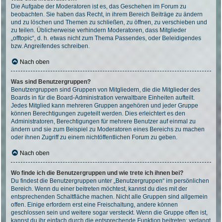
Die Aufgabe der Moderatoren ist es, das Geschehen im Forum zu
beobachten. Sie haben das Recht, in ihrem Bereich Beiträge zu ändern
und zu löschen und Themen zu schließen, zu öffnen, zu verschieben und
zu teilen. Üblicherweise verhindern Moderatoren, dass Mitglieder
„offtopic“, d. h. etwas nicht zum Thema Passendes, oder Beleidigendes
bzw. Angreifendes schreiben.
Nach oben
Was sind Benutzergruppen?
Benutzergruppen sind Gruppen von Mitgliedern, die die Mitglieder des
Boards in für die Board-Administration verwaltbare Einheiten aufteilt.
Jedes Mitglied kann mehreren Gruppen angehören und jeder Gruppe
können Berechtigungen zugeteilt werden. Dies erleichtert es den
Administratoren, Berechtigungen für mehrere Benutzer auf einmal zu
ändern und sie zum Beispiel zu Moderatoren eines Bereichs zu machen
oder ihnen Zugriff zu einem nichtöffentlichen Forum zu geben.
Nach oben
Wo finde ich die Benutzergruppen und wie trete ich ihnen bei?
Du findest die Benutzergruppen unter „Benutzergruppen“ im persönlichen
Bereich. Wenn du einer beitreten möchtest, kannst du dies mit der
entsprechenden Schaltfläche machen. Nicht alle Gruppen sind allgemein
offen. Einige erfordern erst eine Freischaltung, andere können
geschlossen sein und weitere sogar versteckt. Wenn die Gruppe offen ist,
kannst du ihr einfach durch die entsprechende Funktion beitreten; verlangt