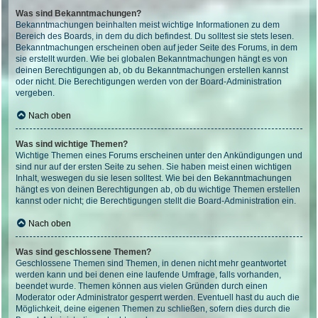
Was sind Bekanntmachungen?
Bekanntmachungen beinhalten meist wichtige Informationen zu dem
Bereich des Boards, in dem du dich befindest. Du solltest sie stets lesen.
Bekanntmachungen erscheinen oben auf jeder Seite des Forums, in dem
sie erstellt wurden. Wie bei globalen Bekanntmachungen hängt es von
deinen Berechtigungen ab, ob du Bekanntmachungen erstellen kannst
oder nicht. Die Berechtigungen werden von der Board-Administration
vergeben.
Nach oben
Was sind wichtige Themen?
Wichtige Themen eines Forums erscheinen unter den Ankündigungen und
sind nur auf der ersten Seite zu sehen. Sie haben meist einen wichtigen
Inhalt, weswegen du sie lesen solltest. Wie bei den Bekanntmachungen
hängt es von deinen Berechtigungen ab, ob du wichtige Themen erstellen
kannst oder nicht; die Berechtigungen stellt die Board-Administration ein.
Nach oben
Was sind geschlossene Themen?
Geschlossene Themen sind Themen, in denen nicht mehr geantwortet
werden kann und bei denen eine laufende Umfrage, falls vorhanden,
beendet wurde. Themen können aus vielen Gründen durch einen
Moderator oder Administrator gesperrt werden. Eventuell hast du auch die
Möglichkeit, deine eigenen Themen zu schließen, sofern dies durch die