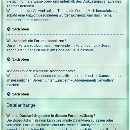
die sich normalerweise ober- und unterhalb des Diskussionsverlaufs des
Themas befinden.
Wenn du bei der Antwort auf ein Thema die Option „Mich benachrichtigen,
sobald eine Antwort geschrieben wurde“ aktivierst, wird das Thema
ebenfalls für dich abonniert.
Nach oben
Wie kann ich ein Forum abonnieren?
Um ein Forum zu abonnieren, verwende im Forum den Link „Forum
abonnieren“, der sich meist am Ende der Seite befindet.
Nach oben
Wie deaktiviere ich meine Abonnements?
Wenn du mehrere Abonnements deaktivieren möchtest, so kannst du dies
im persönlichen Bereich unter „Einstieg“ – „Abonnements verwalten“
machen.
Nach oben
Dateianhänge
Welche Dateianhänge sind in diesem Forum zulässig?
Die Board-Administration kann bestimmte Dateitypen zulassen oder
verbieten. Falls du dir nicht sicher bist, welche Dateitypen du anhängen
kannst und du Unterstützung benötigst, wende dich bitte an die Board-