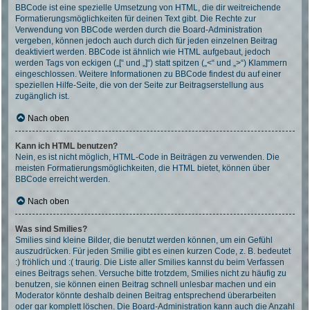
BBCode ist eine spezielle Umsetzung von HTML, die dir weitreichende
Formatierungsmöglichkeiten für deinen Text gibt. Die Rechte zur
Verwendung von BBCode werden durch die Board-Administration
vergeben, können jedoch auch durch dich für jeden einzelnen Beitrag
deaktiviert werden. BBCode ist ähnlich wie HTML aufgebaut, jedoch
werden Tags von eckigen („[“ und „]“) statt spitzen („<“ und „>“) Klammern
eingeschlossen. Weitere Informationen zu BBCode findest du auf einer
speziellen Hilfe-Seite, die von der Seite zur Beitragserstellung aus
zugänglich ist.
Nach oben
Kann ich HTML benutzen?
Nein, es ist nicht möglich, HTML-Code in Beiträgen zu verwenden. Die
meisten Formatierungsmöglichkeiten, die HTML bietet, können über
BBCode erreicht werden.
Nach oben
Was sind Smilies?
Smilies sind kleine Bilder, die benutzt werden können, um ein Gefühl
auszudrücken. Für jeden Smilie gibt es einen kurzen Code, z. B. bedeutet
:) fröhlich und :( traurig. Die Liste aller Smilies kannst du beim Verfassen
eines Beitrags sehen. Versuche bitte trotzdem, Smilies nicht zu häufig zu
benutzen, sie können einen Beitrag schnell unlesbar machen und ein
Moderator könnte deshalb deinen Beitrag entsprechend überarbeiten
oder gar komplett löschen. Die Board-Administration kann auch die Anzahl