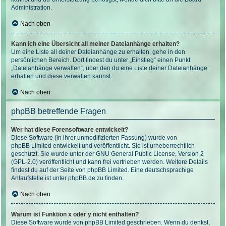
Administration.
Nach oben
Kann ich eine Übersicht all meiner Dateianhänge erhalten?
Um eine Liste all deiner Dateianhänge zu erhalten, gehe in den
persönlichen Bereich. Dort findest du unter „Einstieg“ einen Punkt
„Dateianhänge verwalten“, über den du eine Liste deiner Dateianhänge
erhalten und diese verwalten kannst.
Nach oben
phpBB betreffende Fragen
Wer hat diese Forensoftware entwickelt?
Diese Software (in ihrer unmodifizierten Fassung) wurde von
phpBB Limited
entwickelt und veröffentlicht. Sie ist urheberrechtlich
geschützt. Sie wurde unter der GNU General Public License, Version 2
(GPL-2.0) veröffentlicht und kann frei vertrieben werden. Weitere Details
findest du
auf der Seite von phpBB Limited
. Eine deutschsprachige
Anlaufstelle ist unter
phpBB.de
zu finden.
Nach oben
Warum ist Funktion x oder y nicht enthalten?
Diese Software wurde von phpBB Limited geschrieben. Wenn du denkst,