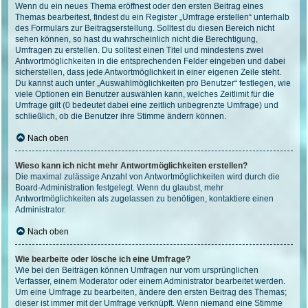
Wenn du ein neues Thema eröffnest oder den ersten Beitrag eines
Themas bearbeitest, findest du ein Register „Umfrage erstellen“ unterhalb
des Formulars zur Beitragserstellung. Solltest du diesen Bereich nicht
sehen können, so hast du wahrscheinlich nicht die Berechtigung,
Umfragen zu erstellen. Du solltest einen Titel und mindestens zwei
Antwortmöglichkeiten in die entsprechenden Felder eingeben und dabei
sicherstellen, dass jede Antwortmöglichkeit in einer eigenen Zeile steht.
Du kannst auch unter „Auswahlmöglichkeiten pro Benutzer“ festlegen, wie
viele Optionen ein Benutzer auswählen kann, welches Zeitlimit für die
Umfrage gilt (0 bedeutet dabei eine zeitlich unbegrenzte Umfrage) und
schließlich, ob die Benutzer ihre Stimme ändern können.
Nach oben
Wieso kann ich nicht mehr Antwortmöglichkeiten erstellen?
Die maximal zulässige Anzahl von Antwortmöglichkeiten wird durch die
Board-Administration festgelegt. Wenn du glaubst, mehr
Antwortmöglichkeiten als zugelassen zu benötigen, kontaktiere einen
Administrator.
Nach oben
Wie bearbeite oder lösche ich eine Umfrage?
Wie bei den Beiträgen können Umfragen nur vom ursprünglichen
Verfasser, einem Moderator oder einem Administrator bearbeitet werden.
Um eine Umfrage zu bearbeiten, ändere den ersten Beitrag des Themas;
dieser ist immer mit der Umfrage verknüpft. Wenn niemand eine Stimme