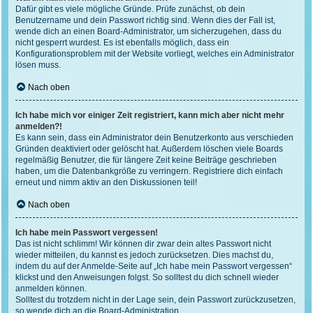
Dafür gibt es viele mögliche Gründe. Prüfe zunächst, ob dein
Benutzername und dein Passwort richtig sind. Wenn dies der Fall ist,
wende dich an einen Board-Administrator, um sicherzugehen, dass du
nicht gesperrt wurdest. Es ist ebenfalls möglich, dass ein
Konfigurationsproblem mit der Website vorliegt, welches ein Administrator
lösen muss.
Nach oben
Ich habe mich vor einiger Zeit registriert, kann mich aber nicht mehr
anmelden?!
Es kann sein, dass ein Administrator dein Benutzerkonto aus verschieden
Gründen deaktiviert oder gelöscht hat. Außerdem löschen viele Boards
regelmäßig Benutzer, die für längere Zeit keine Beiträge geschrieben
haben, um die Datenbankgröße zu verringern. Registriere dich einfach
erneut und nimm aktiv an den Diskussionen teil!
Nach oben
Ich habe mein Passwort vergessen!
Das ist nicht schlimm! Wir können dir zwar dein altes Passwort nicht
wieder mitteilen, du kannst es jedoch zurücksetzen. Dies machst du,
indem du auf der Anmelde-Seite auf „Ich habe mein Passwort vergessen“
klickst und den Anweisungen folgst. So solltest du dich schnell wieder
anmelden können.
Solltest du trotzdem nicht in der Lage sein, dein Passwort zurückzusetzen,
so wende dich an die Board-Administration.