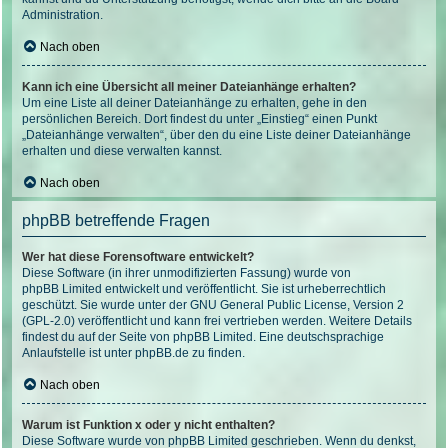
Administration.
Nach oben
Kann ich eine Übersicht all meiner Dateianhänge erhalten?
Um eine Liste all deiner Dateianhänge zu erhalten, gehe in den
persönlichen Bereich. Dort findest du unter „Einstieg“ einen Punkt
„Dateianhänge verwalten“, über den du eine Liste deiner Dateianhänge
erhalten und diese verwalten kannst.
Nach oben
phpBB betreffende Fragen
Wer hat diese Forensoftware entwickelt?
Diese Software (in ihrer unmodifizierten Fassung) wurde von
phpBB Limited
entwickelt und veröffentlicht. Sie ist urheberrechtlich
geschützt. Sie wurde unter der GNU General Public License, Version 2
(GPL-2.0) veröffentlicht und kann frei vertrieben werden. Weitere Details
findest du
auf der Seite von phpBB Limited
. Eine deutschsprachige
Anlaufstelle ist unter
phpBB.de
zu finden.
Nach oben
Warum ist Funktion x oder y nicht enthalten?
Diese Software wurde von phpBB Limited geschrieben. Wenn du denkst,