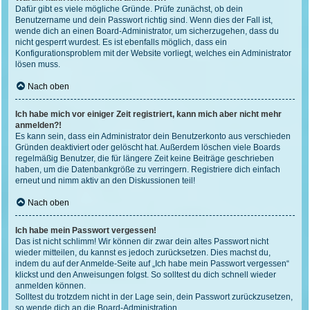
Dafür gibt es viele mögliche Gründe. Prüfe zunächst, ob dein
Benutzername und dein Passwort richtig sind. Wenn dies der Fall ist,
wende dich an einen Board-Administrator, um sicherzugehen, dass du
nicht gesperrt wurdest. Es ist ebenfalls möglich, dass ein
Konfigurationsproblem mit der Website vorliegt, welches ein Administrator
lösen muss.
Nach oben
Ich habe mich vor einiger Zeit registriert, kann mich aber nicht mehr
anmelden?!
Es kann sein, dass ein Administrator dein Benutzerkonto aus verschieden
Gründen deaktiviert oder gelöscht hat. Außerdem löschen viele Boards
regelmäßig Benutzer, die für längere Zeit keine Beiträge geschrieben
haben, um die Datenbankgröße zu verringern. Registriere dich einfach
erneut und nimm aktiv an den Diskussionen teil!
Nach oben
Ich habe mein Passwort vergessen!
Das ist nicht schlimm! Wir können dir zwar dein altes Passwort nicht
wieder mitteilen, du kannst es jedoch zurücksetzen. Dies machst du,
indem du auf der Anmelde-Seite auf „Ich habe mein Passwort vergessen“
klickst und den Anweisungen folgst. So solltest du dich schnell wieder
anmelden können.
Solltest du trotzdem nicht in der Lage sein, dein Passwort zurückzusetzen,
so wende dich an die Board-Administration.