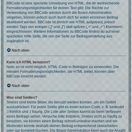
BBCode ist eine spezielle Umsetzung von HTML, die dir weitreichende
Formatierungsmöglichkeiten für deinen Text gibt. Die Rechte zur
Verwendung von BBCode werden durch die Board-Administration
vergeben, können jedoch auch durch dich für jeden einzelnen Beitrag
deaktiviert werden. BBCode ist ähnlich wie HTML aufgebaut, jedoch
werden Tags von eckigen („[“ und „]“) statt spitzen („<“ und „>“) Klammern
eingeschlossen. Weitere Informationen zu BBCode findest du auf einer
speziellen Hilfe-Seite, die von der Seite zur Beitragserstellung aus
zugänglich ist.
Nach oben
Kann ich HTML benutzen?
Nein, es ist nicht möglich, HTML-Code in Beiträgen zu verwenden. Die
meisten Formatierungsmöglichkeiten, die HTML bietet, können über
BBCode erreicht werden.
Nach oben
Was sind Smilies?
Smilies sind kleine Bilder, die benutzt werden können, um ein Gefühl
auszudrücken. Für jeden Smilie gibt es einen kurzen Code, z. B. bedeutet
:) fröhlich und :( traurig. Die Liste aller Smilies kannst du beim Verfassen
eines Beitrags sehen. Versuche bitte trotzdem, Smilies nicht zu häufig zu
benutzen, sie können einen Beitrag schnell unlesbar machen und ein
Moderator könnte deshalb deinen Beitrag entsprechend überarbeiten
oder gar komplett löschen. Die Board-Administration kann auch die Anzahl