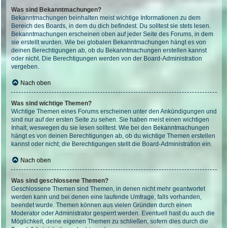
Was sind Bekanntmachungen?
Bekanntmachungen beinhalten meist wichtige Informationen zu dem
Bereich des Boards, in dem du dich befindest. Du solltest sie stets lesen.
Bekanntmachungen erscheinen oben auf jeder Seite des Forums, in dem
sie erstellt wurden. Wie bei globalen Bekanntmachungen hängt es von
deinen Berechtigungen ab, ob du Bekanntmachungen erstellen kannst
oder nicht. Die Berechtigungen werden von der Board-Administration
vergeben.
Nach oben
Was sind wichtige Themen?
Wichtige Themen eines Forums erscheinen unter den Ankündigungen und
sind nur auf der ersten Seite zu sehen. Sie haben meist einen wichtigen
Inhalt, weswegen du sie lesen solltest. Wie bei den Bekanntmachungen
hängt es von deinen Berechtigungen ab, ob du wichtige Themen erstellen
kannst oder nicht; die Berechtigungen stellt die Board-Administration ein.
Nach oben
Was sind geschlossene Themen?
Geschlossene Themen sind Themen, in denen nicht mehr geantwortet
werden kann und bei denen eine laufende Umfrage, falls vorhanden,
beendet wurde. Themen können aus vielen Gründen durch einen
Moderator oder Administrator gesperrt werden. Eventuell hast du auch die
Möglichkeit, deine eigenen Themen zu schließen, sofern dies durch die