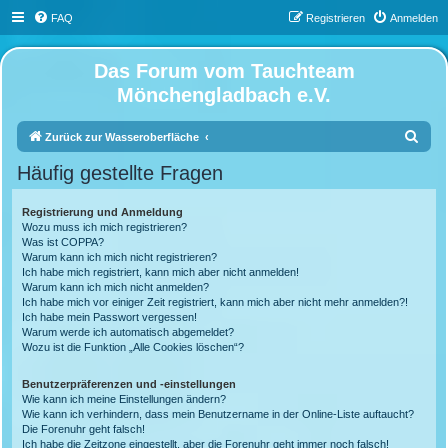
FAQ
Registrieren
Anmelden
Das Forum vom Tauchteam
Mönchengladbach e.V.
S
Zurück zur Wasseroberfläche
u
Häufig gestellte Fragen
c
h
Registrierung und Anmeldung
Wozu muss ich mich registrieren?
e
Was ist COPPA?
Warum kann ich mich nicht registrieren?
Ich habe mich registriert, kann mich aber nicht anmelden!
Warum kann ich mich nicht anmelden?
Ich habe mich vor einiger Zeit registriert, kann mich aber nicht mehr anmelden?!
Ich habe mein Passwort vergessen!
Warum werde ich automatisch abgemeldet?
Wozu ist die Funktion „Alle Cookies löschen“?
Benutzerpräferenzen und -einstellungen
Wie kann ich meine Einstellungen ändern?
Wie kann ich verhindern, dass mein Benutzername in der Online-Liste auftaucht?
Die Forenuhr geht falsch!
Ich habe die Zeitzone eingestellt, aber die Forenuhr geht immer noch falsch!