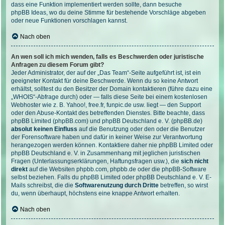
dass eine Funktion implementiert werden sollte, dann besuche
phpBB Ideas
, wo du deine Stimme für bestehende Vorschläge abgeben
oder neue Funktionen vorschlagen kannst.
Nach oben
An wen soll ich mich wenden, falls es Beschwerden oder juristische
Anfragen zu diesem Forum gibt?
Jeder Administrator, der auf der „Das Team“-Seite aufgeführt ist, ist ein
geeigneter Kontakt für deine Beschwerde. Wenn du so keine Antwort
erhältst, solltest du den Besitzer der Domain kontaktieren (führe dazu eine
„WHOIS“-Abfrage
durch) oder — falls diese Seite bei einem kostenlosen
Webhoster wie z. B. Yahoo!, free.fr, funpic.de usw. liegt — den Support
oder den Abuse-Kontakt des betreffenden Dienstes. Bitte beachte, dass
phpBB Limited (phpBB.com) und phpBB Deutschland e. V. (phpBB.de)
absolut keinen Einfluss
auf die Benutzung oder den oder die Benutzer
der Forensoftware haben und dafür in keiner Weise zur Verantwortung
herangezogen werden können. Kontaktiere daher nie phpBB Limited oder
phpBB Deutschland e. V. in Zusammenhang mit jeglichen juristischen
Fragen (Unterlassungserklärungen, Haftungsfragen usw.), die
sich nicht
direkt
auf die Websiten phpbb.com, phpbb.de oder die phpBB-Software
selbst beziehen. Falls du phpBB Limited oder phpBB Deutschland e. V. E-
Mails schreibst, die die
Softwarenutzung durch Dritte
betreffen, so wirst
du, wenn überhaupt, höchstens eine knappe Antwort erhalten.
Nach oben