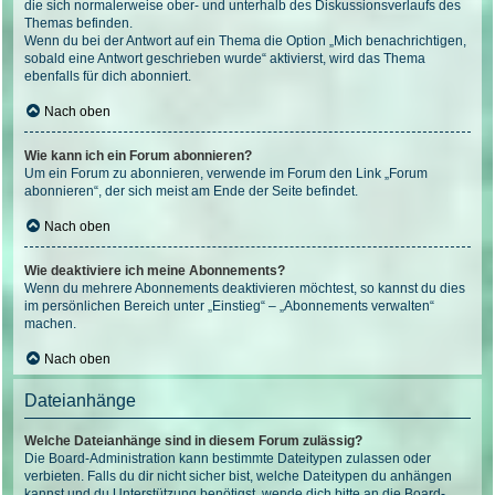
die sich normalerweise ober- und unterhalb des Diskussionsverlaufs des
Themas befinden.
Wenn du bei der Antwort auf ein Thema die Option „Mich benachrichtigen,
sobald eine Antwort geschrieben wurde“ aktivierst, wird das Thema
ebenfalls für dich abonniert.
Nach oben
Wie kann ich ein Forum abonnieren?
Um ein Forum zu abonnieren, verwende im Forum den Link „Forum
abonnieren“, der sich meist am Ende der Seite befindet.
Nach oben
Wie deaktiviere ich meine Abonnements?
Wenn du mehrere Abonnements deaktivieren möchtest, so kannst du dies
im persönlichen Bereich unter „Einstieg“ – „Abonnements verwalten“
machen.
Nach oben
Dateianhänge
Welche Dateianhänge sind in diesem Forum zulässig?
Die Board-Administration kann bestimmte Dateitypen zulassen oder
verbieten. Falls du dir nicht sicher bist, welche Dateitypen du anhängen
kannst und du Unterstützung benötigst, wende dich bitte an die Board-