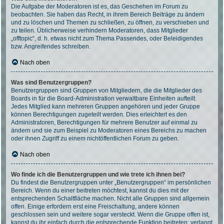
Die Aufgabe der Moderatoren ist es, das Geschehen im Forum zu
beobachten. Sie haben das Recht, in ihrem Bereich Beiträge zu ändern
und zu löschen und Themen zu schließen, zu öffnen, zu verschieben und
zu teilen. Üblicherweise verhindern Moderatoren, dass Mitglieder
„offtopic“, d. h. etwas nicht zum Thema Passendes, oder Beleidigendes
bzw. Angreifendes schreiben.
Nach oben
Was sind Benutzergruppen?
Benutzergruppen sind Gruppen von Mitgliedern, die die Mitglieder des
Boards in für die Board-Administration verwaltbare Einheiten aufteilt.
Jedes Mitglied kann mehreren Gruppen angehören und jeder Gruppe
können Berechtigungen zugeteilt werden. Dies erleichtert es den
Administratoren, Berechtigungen für mehrere Benutzer auf einmal zu
ändern und sie zum Beispiel zu Moderatoren eines Bereichs zu machen
oder ihnen Zugriff zu einem nichtöffentlichen Forum zu geben.
Nach oben
Wo finde ich die Benutzergruppen und wie trete ich ihnen bei?
Du findest die Benutzergruppen unter „Benutzergruppen“ im persönlichen
Bereich. Wenn du einer beitreten möchtest, kannst du dies mit der
entsprechenden Schaltfläche machen. Nicht alle Gruppen sind allgemein
offen. Einige erfordern erst eine Freischaltung, andere können
geschlossen sein und weitere sogar versteckt. Wenn die Gruppe offen ist,
kannst du ihr einfach durch die entsprechende Funktion beitreten; verlangt