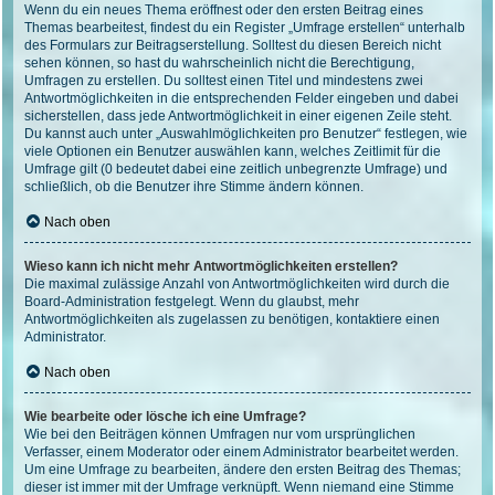
Wenn du ein neues Thema eröffnest oder den ersten Beitrag eines
Themas bearbeitest, findest du ein Register „Umfrage erstellen“ unterhalb
des Formulars zur Beitragserstellung. Solltest du diesen Bereich nicht
sehen können, so hast du wahrscheinlich nicht die Berechtigung,
Umfragen zu erstellen. Du solltest einen Titel und mindestens zwei
Antwortmöglichkeiten in die entsprechenden Felder eingeben und dabei
sicherstellen, dass jede Antwortmöglichkeit in einer eigenen Zeile steht.
Du kannst auch unter „Auswahlmöglichkeiten pro Benutzer“ festlegen, wie
viele Optionen ein Benutzer auswählen kann, welches Zeitlimit für die
Umfrage gilt (0 bedeutet dabei eine zeitlich unbegrenzte Umfrage) und
schließlich, ob die Benutzer ihre Stimme ändern können.
Nach oben
Wieso kann ich nicht mehr Antwortmöglichkeiten erstellen?
Die maximal zulässige Anzahl von Antwortmöglichkeiten wird durch die
Board-Administration festgelegt. Wenn du glaubst, mehr
Antwortmöglichkeiten als zugelassen zu benötigen, kontaktiere einen
Administrator.
Nach oben
Wie bearbeite oder lösche ich eine Umfrage?
Wie bei den Beiträgen können Umfragen nur vom ursprünglichen
Verfasser, einem Moderator oder einem Administrator bearbeitet werden.
Um eine Umfrage zu bearbeiten, ändere den ersten Beitrag des Themas;
dieser ist immer mit der Umfrage verknüpft. Wenn niemand eine Stimme