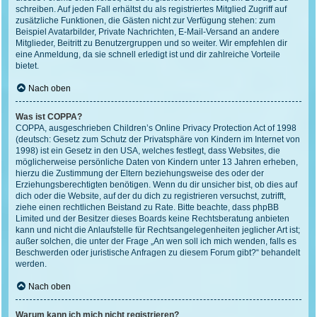
schreiben. Auf jeden Fall erhältst du als registriertes Mitglied Zugriff auf
zusätzliche Funktionen, die Gästen nicht zur Verfügung stehen: zum
Beispiel Avatarbilder, Private Nachrichten, E-Mail-Versand an andere
Mitglieder, Beitritt zu Benutzergruppen und so weiter. Wir empfehlen dir
eine Anmeldung, da sie schnell erledigt ist und dir zahlreiche Vorteile
bietet.
Nach oben
Was ist COPPA?
COPPA, ausgeschrieben Children’s Online Privacy Protection Act of 1998
(deutsch: Gesetz zum Schutz der Privatsphäre von Kindern im Internet von
1998) ist ein Gesetz in den USA, welches festlegt, dass Websites, die
möglicherweise persönliche Daten von Kindern unter 13 Jahren erheben,
hierzu die Zustimmung der Eltern beziehungsweise des oder der
Erziehungsberechtigten benötigen. Wenn du dir unsicher bist, ob dies auf
dich oder die Website, auf der du dich zu registrieren versuchst, zutrifft,
ziehe einen rechtlichen Beistand zu Rate. Bitte beachte, dass phpBB
Limited und der Besitzer dieses Boards keine Rechtsberatung anbieten
kann und nicht die Anlaufstelle für Rechtsangelegenheiten jeglicher Art ist;
außer solchen, die unter der Frage „An wen soll ich mich wenden, falls es
Beschwerden oder juristische Anfragen zu diesem Forum gibt?“ behandelt
werden.
Nach oben
Warum kann ich mich nicht registrieren?