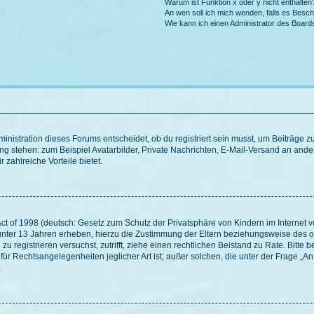
Warum ist Funktion x oder y nicht enthalten
An wen soll ich mich wenden, falls es Besc
Wie kann ich einen Administrator des Board
istration dieses Forums entscheidet, ob du registriert sein musst, um Beiträge zu s
ung stehen: zum Beispiel Avatarbilder, Private Nachrichten, E-Mail-Versand an ander
 zahlreiche Vorteile bietet.
t of 1998 (deutsch: Gesetz zum Schutz der Privatsphäre von Kindern im Internet vo
unter 13 Jahren erheben, hierzu die Zustimmung der Eltern beziehungsweise des o
h zu registrieren versuchst, zutrifft, ziehe einen rechtlichen Beistand zu Rate. Bit
für Rechtsangelegenheiten jeglicher Art ist; außer solchen, die unter der Frage „
.