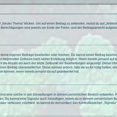
„Neues Thema“ klicken. Um auf einen Beitrag zu antworten, musst du auf „Antworte
e Berechtigungen sind jeweils am Ende der Foren- und der Beitragsansicht aufgeliste
r deine eigenen Beiträge bearbeiten oder löschen. Du kannst einen Beitrag bearbe
inen begrenzten Zeitraum nach seiner Erstellung möglich. Wenn bereits jemand auf de
 die Anzahl als auch der letzte Zeitpunkt der Bearbeitungen angezeigt. Dieser Hi
en Beitrag überarbeitet hat. Diese können jedoch, falls sie es für nötig halten, ei
hen können, wenn bereits jemand darauf geantwortet hat.
st eine solche in den Einstellungen in deinem persönlichen Bereich entwerfen. Na
eren. Du kannst eine Signatur auch hinzufügen, indem du in deinem persönlichen 
atur verfassen möchtest, so kannst du dort einfach das Kontrollkästchen „Signatu