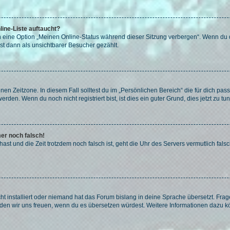
ine-Liste auftaucht?
n eine Option „Meinen Online-Status während dieser Sitzung verbergen“. Wenn du d
st dann als unsichtbarer Besucher gezählt.
en Zeitzone. In diesem Fall solltest du im „Persönlichen Bereich“ die für dich passe
den. Wenn du noch nicht registriert bist, ist dies ein guter Grund, dies jetzt zu tun
mer noch falsch!
t hast und die Zeit trotzdem noch falsch ist, geht die Uhr des Servers vermutlich fal
t installiert oder niemand hat das Forum bislang in deine Sprache übersetzt. Frag
, würden wir uns freuen, wenn du es übersetzen würdest. Weitere Informationen dazu