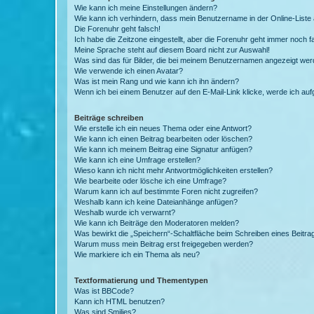
Wie kann ich meine Einstellungen ändern?
Wie kann ich verhindern, dass mein Benutzername in der Online-Liste 
Die Forenuhr geht falsch!
Ich habe die Zeitzone eingestellt, aber die Forenuhr geht immer noch f
Meine Sprache steht auf diesem Board nicht zur Auswahl!
Was sind das für Bilder, die bei meinem Benutzernamen angezeigt we
Wie verwende ich einen Avatar?
Was ist mein Rang und wie kann ich ihn ändern?
Wenn ich bei einem Benutzer auf den E-Mail-Link klicke, werde ich au
Beiträge schreiben
Wie erstelle ich ein neues Thema oder eine Antwort?
Wie kann ich einen Beitrag bearbeiten oder löschen?
Wie kann ich meinem Beitrag eine Signatur anfügen?
Wie kann ich eine Umfrage erstellen?
Wieso kann ich nicht mehr Antwortmöglichkeiten erstellen?
Wie bearbeite oder lösche ich eine Umfrage?
Warum kann ich auf bestimmte Foren nicht zugreifen?
Weshalb kann ich keine Dateianhänge anfügen?
Weshalb wurde ich verwarnt?
Wie kann ich Beiträge den Moderatoren melden?
Was bewirkt die „Speichern“-Schaltfläche beim Schreiben eines Beitra
Warum muss mein Beitrag erst freigegeben werden?
Wie markiere ich ein Thema als neu?
Textformatierung und Thementypen
Was ist BBCode?
Kann ich HTML benutzen?
Was sind Smilies?