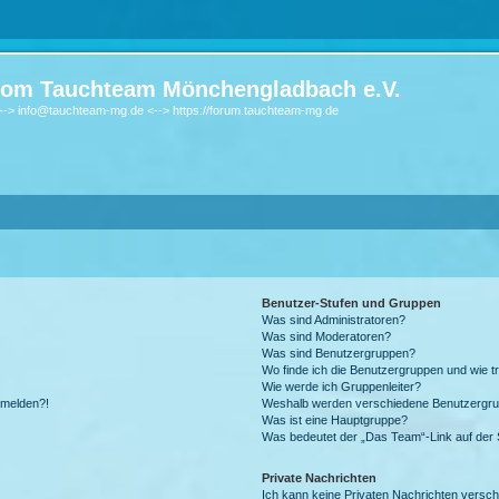
om Tauchteam Mönchengladbach e.V.
-> info@tauchteam-mg.de <--> https://forum.tauchteam-mg.de
Benutzer-Stufen und Gruppen
Was sind Administratoren?
Was sind Moderatoren?
Was sind Benutzergruppen?
Wo finde ich die Benutzergruppen und wie tr
Wie werde ich Gruppenleiter?
anmelden?!
Weshalb werden verschiedene Benutzergrupp
Was ist eine Hauptgruppe?
Was bedeutet der „Das Team“-Link auf der S
Private Nachrichten
Ich kann keine Privaten Nachrichten versch