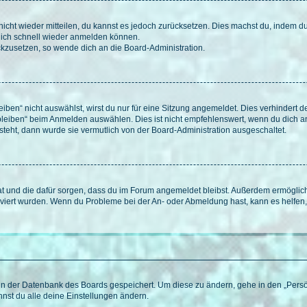
 nicht wieder mitteilen, du kannst es jedoch zurücksetzen. Dies machst du, indem 
 dich schnell wieder anmelden können.
ückzusetzen, so wende dich an die Board-Administration.
en“ nicht auswählst, wirst du nur für eine Sitzung angemeldet. Dies verhindert 
leiben“ beim Anmelden auswählen. Dies ist nicht empfehlenswert, wenn du dich an
 steht, dann wurde sie vermutlich von der Board-Administration ausgeschaltet.
 hat und die dafür sorgen, dass du im Forum angemeldet bleibst. Außerdem ermögli
tiviert wurden. Wenn du Probleme bei der An- oder Abmeldung hast, kann es helfen
n in der Datenbank des Boards gespeichert. Um diese zu ändern, gehe in den „Persö
nst du alle deine Einstellungen ändern.