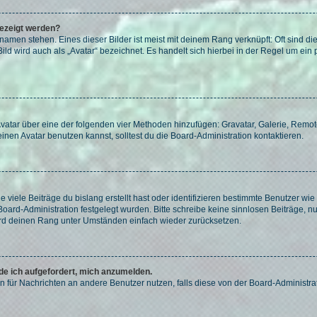
gezeigt werden?
amen stehen. Eines dieser Bilder ist meist mit deinem Rang verknüpft: Oft sind di
ld wird auch als „Avatar“ bezeichnet. Es handelt sich hierbei in der Regel um ein
 Avatar über eine der folgenden vier Methoden hinzufügen: Gravatar, Galerie, Rem
en Avatar benutzen kannst, solltest du die Board-Administration kontaktieren.
viele Beiträge du bislang erstellt hast oder identifizieren bestimmte Benutzer w
 Board-Administration festgelegt wurden. Bitte schreibe keine sinnlosen Beiträge
wird deinen Rang unter Umständen einfach wieder zurücksetzen.
rde ich aufgefordert, mich anzumelden.
ion für Nachrichten an andere Benutzer nutzen, falls diese von der Board-Administ