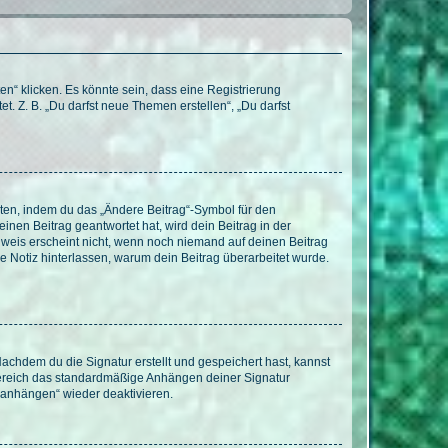
n“ klicken. Es könnte sein, dass eine Registrierung
t. Z. B. „Du darfst neue Themen erstellen“, „Du darfst
iten, indem du das „Ändere Beitrag“-Symbol für den
inen Beitrag geantwortet hat, wird dein Beitrag in der
nweis erscheint nicht, wenn noch niemand auf deinen Beitrag
ne Notiz hinterlassen, warum dein Beitrag überarbeitet wurde.
chdem du die Signatur erstellt und gespeichert hast, kannst
Bereich das standardmäßige Anhängen deiner Signatur
r anhängen“ wieder deaktivieren.