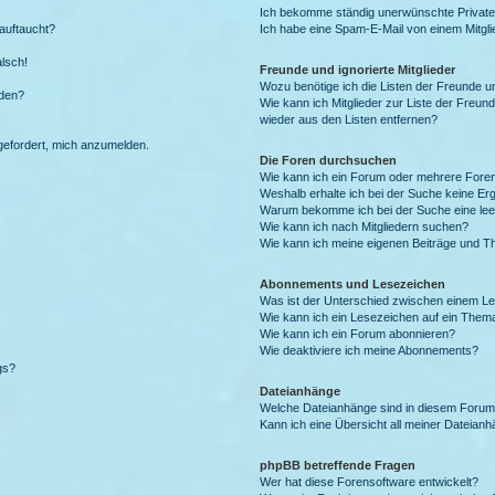
Ich bekomme ständig unerwünschte Private
auftaucht?
Ich habe eine Spam-E-Mail von einem Mitgli
alsch!
Freunde und ignorierte Mitglieder
Wozu benötige ich die Listen der Freunde un
rden?
Wie kann ich Mitglieder zur Liste der Freund
wieder aus den Listen entfernen?
fgefordert, mich anzumelden.
Die Foren durchsuchen
Wie kann ich ein Forum oder mehrere For
Weshalb erhalte ich bei der Suche keine Er
Warum bekomme ich bei der Suche eine lee
Wie kann ich nach Mitgliedern suchen?
Wie kann ich meine eigenen Beiträge und T
Abonnements und Lesezeichen
Was ist der Unterschied zwischen einem L
Wie kann ich ein Lesezeichen auf ein Them
Wie kann ich ein Forum abonnieren?
Wie deaktiviere ich meine Abonnements?
gs?
Dateianhänge
Welche Dateianhänge sind in diesem Forum
Kann ich eine Übersicht all meiner Dateian
phpBB betreffende Fragen
Wer hat diese Forensoftware entwickelt?