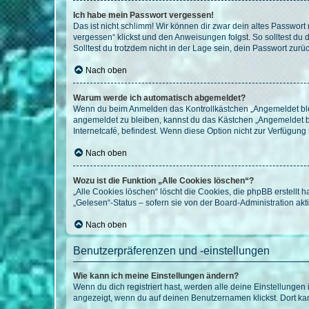
Ich habe mein Passwort vergessen!
Das ist nicht schlimm! Wir können dir zwar dein altes Passwort
vergessen“ klickst und den Anweisungen folgst. So solltest du
Solltest du trotzdem nicht in der Lage sein, dein Passwort zur
Nach oben
Warum werde ich automatisch abgemeldet?
Wenn du beim Anmelden das Kontrollkästchen „Angemeldet bleib
angemeldet zu bleiben, kannst du das Kästchen „Angemeldet b
Internetcafé, befindest. Wenn diese Option nicht zur Verfügung
Nach oben
Wozu ist die Funktion „Alle Cookies löschen“?
„Alle Cookies löschen“ löscht die Cookies, die phpBB erstellt
„Gelesen“-Status – sofern sie von der Board-Administration ak
Nach oben
Benutzerpräferenzen und -einstellungen
Wie kann ich meine Einstellungen ändern?
Wenn du dich registriert hast, werden alle deine Einstellunge
angezeigt, wenn du auf deinen Benutzernamen klickst. Dort kan