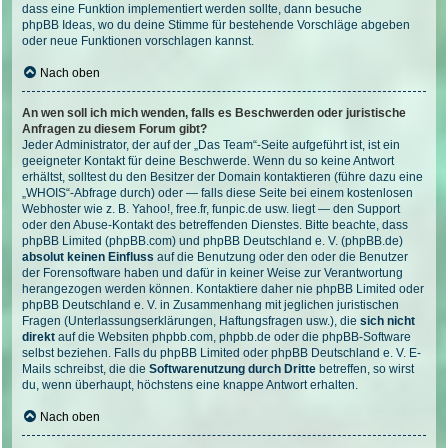
dass eine Funktion implementiert werden sollte, dann besuche
phpBB Ideas
, wo du deine Stimme für bestehende Vorschläge abgeben
oder neue Funktionen vorschlagen kannst.
Nach oben
An wen soll ich mich wenden, falls es Beschwerden oder juristische
Anfragen zu diesem Forum gibt?
Jeder Administrator, der auf der „Das Team“-Seite aufgeführt ist, ist ein
geeigneter Kontakt für deine Beschwerde. Wenn du so keine Antwort
erhältst, solltest du den Besitzer der Domain kontaktieren (führe dazu eine
„WHOIS“-Abfrage
durch) oder — falls diese Seite bei einem kostenlosen
Webhoster wie z. B. Yahoo!, free.fr, funpic.de usw. liegt — den Support
oder den Abuse-Kontakt des betreffenden Dienstes. Bitte beachte, dass
phpBB Limited (phpBB.com) und phpBB Deutschland e. V. (phpBB.de)
absolut keinen Einfluss
auf die Benutzung oder den oder die Benutzer
der Forensoftware haben und dafür in keiner Weise zur Verantwortung
herangezogen werden können. Kontaktiere daher nie phpBB Limited oder
phpBB Deutschland e. V. in Zusammenhang mit jeglichen juristischen
Fragen (Unterlassungserklärungen, Haftungsfragen usw.), die
sich nicht
direkt
auf die Websiten phpbb.com, phpbb.de oder die phpBB-Software
selbst beziehen. Falls du phpBB Limited oder phpBB Deutschland e. V. E-
Mails schreibst, die die
Softwarenutzung durch Dritte
betreffen, so wirst
du, wenn überhaupt, höchstens eine knappe Antwort erhalten.
Nach oben