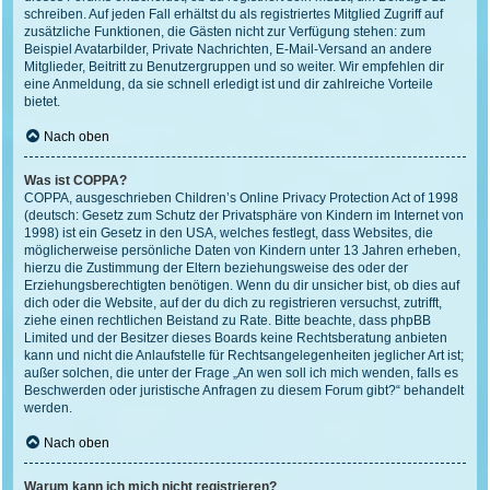
schreiben. Auf jeden Fall erhältst du als registriertes Mitglied Zugriff auf
zusätzliche Funktionen, die Gästen nicht zur Verfügung stehen: zum
Beispiel Avatarbilder, Private Nachrichten, E-Mail-Versand an andere
Mitglieder, Beitritt zu Benutzergruppen und so weiter. Wir empfehlen dir
eine Anmeldung, da sie schnell erledigt ist und dir zahlreiche Vorteile
bietet.
Nach oben
Was ist COPPA?
COPPA, ausgeschrieben Children’s Online Privacy Protection Act of 1998
(deutsch: Gesetz zum Schutz der Privatsphäre von Kindern im Internet von
1998) ist ein Gesetz in den USA, welches festlegt, dass Websites, die
möglicherweise persönliche Daten von Kindern unter 13 Jahren erheben,
hierzu die Zustimmung der Eltern beziehungsweise des oder der
Erziehungsberechtigten benötigen. Wenn du dir unsicher bist, ob dies auf
dich oder die Website, auf der du dich zu registrieren versuchst, zutrifft,
ziehe einen rechtlichen Beistand zu Rate. Bitte beachte, dass phpBB
Limited und der Besitzer dieses Boards keine Rechtsberatung anbieten
kann und nicht die Anlaufstelle für Rechtsangelegenheiten jeglicher Art ist;
außer solchen, die unter der Frage „An wen soll ich mich wenden, falls es
Beschwerden oder juristische Anfragen zu diesem Forum gibt?“ behandelt
werden.
Nach oben
Warum kann ich mich nicht registrieren?