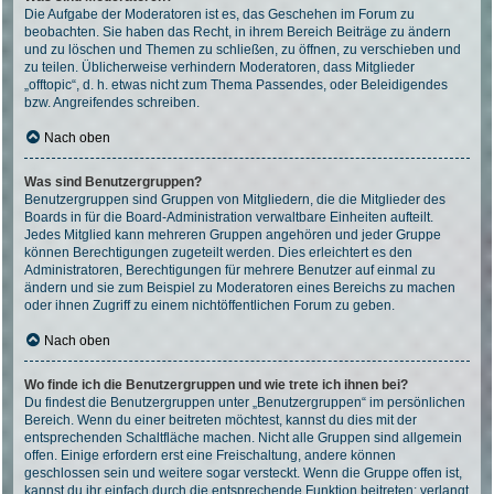
Die Aufgabe der Moderatoren ist es, das Geschehen im Forum zu
beobachten. Sie haben das Recht, in ihrem Bereich Beiträge zu ändern
und zu löschen und Themen zu schließen, zu öffnen, zu verschieben und
zu teilen. Üblicherweise verhindern Moderatoren, dass Mitglieder
„offtopic“, d. h. etwas nicht zum Thema Passendes, oder Beleidigendes
bzw. Angreifendes schreiben.
Nach oben
Was sind Benutzergruppen?
Benutzergruppen sind Gruppen von Mitgliedern, die die Mitglieder des
Boards in für die Board-Administration verwaltbare Einheiten aufteilt.
Jedes Mitglied kann mehreren Gruppen angehören und jeder Gruppe
können Berechtigungen zugeteilt werden. Dies erleichtert es den
Administratoren, Berechtigungen für mehrere Benutzer auf einmal zu
ändern und sie zum Beispiel zu Moderatoren eines Bereichs zu machen
oder ihnen Zugriff zu einem nichtöffentlichen Forum zu geben.
Nach oben
Wo finde ich die Benutzergruppen und wie trete ich ihnen bei?
Du findest die Benutzergruppen unter „Benutzergruppen“ im persönlichen
Bereich. Wenn du einer beitreten möchtest, kannst du dies mit der
entsprechenden Schaltfläche machen. Nicht alle Gruppen sind allgemein
offen. Einige erfordern erst eine Freischaltung, andere können
geschlossen sein und weitere sogar versteckt. Wenn die Gruppe offen ist,
kannst du ihr einfach durch die entsprechende Funktion beitreten; verlangt