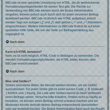
BBCode ist eine spezielle Umsetzung von HTML, die dir weitreichende
Formatierungsmöglichkeiten für deinen Text gibt. Die Rechte zur
Verwendung von BBCode werden durch die Board-Administration
vergeben, können jedoch auch durch dich für jeden einzelnen Beitrag
deaktiviert werden. BBCode ist ähnlich wie HTML aufgebaut, jedoch
werden Tags von eckigen („[“ und „]“) statt spitzen („<“ und „>“) Klammern
eingeschlossen. Weitere Informationen zu BBCode findest du auf einer
speziellen Hilfe-Seite, die von der Seite zur Beitragserstellung aus
zugänglich ist.
Nach oben
Kann ich HTML benutzen?
Nein, es ist nicht möglich, HTML-Code in Beiträgen zu verwenden. Die
meisten Formatierungsmöglichkeiten, die HTML bietet, können über
BBCode erreicht werden.
Nach oben
Was sind Smilies?
Smilies sind kleine Bilder, die benutzt werden können, um ein Gefühl
auszudrücken. Für jeden Smilie gibt es einen kurzen Code, z. B. bedeutet
:) fröhlich und :( traurig. Die Liste aller Smilies kannst du beim Verfassen
eines Beitrags sehen. Versuche bitte trotzdem, Smilies nicht zu häufig zu
benutzen, sie können einen Beitrag schnell unlesbar machen und ein
Moderator könnte deshalb deinen Beitrag entsprechend überarbeiten
oder gar komplett löschen. Die Board-Administration kann auch die Anzahl