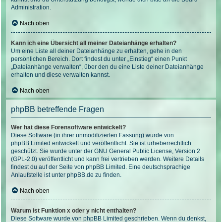
Administration.
Nach oben
Kann ich eine Übersicht all meiner Dateianhänge erhalten?
Um eine Liste all deiner Dateianhänge zu erhalten, gehe in den
persönlichen Bereich. Dort findest du unter „Einstieg“ einen Punkt
„Dateianhänge verwalten“, über den du eine Liste deiner Dateianhänge
erhalten und diese verwalten kannst.
Nach oben
phpBB betreffende Fragen
Wer hat diese Forensoftware entwickelt?
Diese Software (in ihrer unmodifizierten Fassung) wurde von
phpBB Limited
entwickelt und veröffentlicht. Sie ist urheberrechtlich
geschützt. Sie wurde unter der GNU General Public License, Version 2
(GPL-2.0) veröffentlicht und kann frei vertrieben werden. Weitere Details
findest du
auf der Seite von phpBB Limited
. Eine deutschsprachige
Anlaufstelle ist unter
phpBB.de
zu finden.
Nach oben
Warum ist Funktion x oder y nicht enthalten?
Diese Software wurde von phpBB Limited geschrieben. Wenn du denkst,