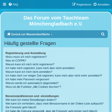
FAQ
Registrieren
Anmelden
Das Forum vom Tauchteam
Mönchengladbach e.V.
S
Zurück zur Wasseroberfläche
u
Häufig gestellte Fragen
c
h
Registrierung und Anmeldung
Wozu muss ich mich registrieren?
e
Was ist COPPA?
Warum kann ich mich nicht registrieren?
Ich habe mich registriert, kann mich aber nicht anmelden!
Warum kann ich mich nicht anmelden?
Ich habe mich vor einiger Zeit registriert, kann mich aber nicht mehr anmelden?!
Ich habe mein Passwort vergessen!
Warum werde ich automatisch abgemeldet?
Wozu ist die Funktion „Alle Cookies löschen“?
Benutzerpräferenzen und -einstellungen
Wie kann ich meine Einstellungen ändern?
Wie kann ich verhindern, dass mein Benutzername in der Online-Liste auftaucht?
Die Forenuhr geht falsch!
Ich habe die Zeitzone eingestellt, aber die Forenuhr geht immer noch falsch!