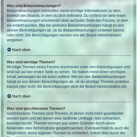
Was sind Bekanntmachungen?
Bekanntmachungen beinhalten meist wichtige Informationen zu dem
Bereich des Boards, in dem du dich befindest. Du solltest sie stets lesen.
Bekanntmachungen erscheinen oben auf jeder Seite des Forums, in dem
sie erstellt wurden. Wie bei globalen Bekanntmachungen hängt es von
deinen Berechtigungen ab, ob du Bekanntmachungen erstellen kannst
oder nicht. Die Berechtigungen werden von der Board-Administration
vergeben.
Nach oben
Was sind wichtige Themen?
Wichtige Themen eines Forums erscheinen unter den Ankündigungen und
sind nur auf der ersten Seite zu sehen. Sie haben meist einen wichtigen
Inhalt, weswegen du sie lesen solltest. Wie bei den Bekanntmachungen
hängt es von deinen Berechtigungen ab, ob du wichtige Themen erstellen
kannst oder nicht; die Berechtigungen stellt die Board-Administration ein.
Nach oben
Was sind geschlossene Themen?
Geschlossene Themen sind Themen, in denen nicht mehr geantwortet
werden kann und bei denen eine laufende Umfrage, falls vorhanden,
beendet wurde. Themen können aus vielen Gründen durch einen
Moderator oder Administrator gesperrt werden. Eventuell hast du auch die
Möglichkeit, deine eigenen Themen zu schließen, sofern dies durch die