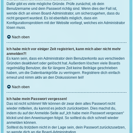
Dafür gibt es viele mögliche Gründe. Prüfe zunächst, ob dein
Benutzername und dein Passwort richtig sind. Wenn dies der Fall ist,
wende dich an einen Board-Administrator, um sicherzugehen, dass du
nicht gesperrt wurdest. Es ist ebenfalls möglich, dass ein
Konfigurationsproblem mit der Website vorliegt, welches ein Administrator
lösen muss.
Nach oben
Ich habe mich vor einiger Zeit registriert, kann mich aber nicht mehr
anmelden?!
Es kann sein, dass ein Administrator dein Benutzerkonto aus verschieden
Gründen deaktiviert oder gelöscht hat. Außerdem löschen viele Boards
regelmäßig Benutzer, die für längere Zeit keine Beiträge geschrieben
haben, um die Datenbankgröße zu verringern. Registriere dich einfach
erneut und nimm aktiv an den Diskussionen teil!
Nach oben
Ich habe mein Passwort vergessen!
Das ist nicht schlimm! Wir können dir zwar dein altes Passwort nicht
wieder mitteilen, du kannst es jedoch zurücksetzen. Dies machst du,
indem du auf der Anmelde-Seite auf „Ich habe mein Passwort vergessen“
klickst und den Anweisungen folgst. So solltest du dich schnell wieder
anmelden können.
Solltest du trotzdem nicht in der Lage sein, dein Passwort zurückzusetzen,
so wende dich an die Board-Administration.