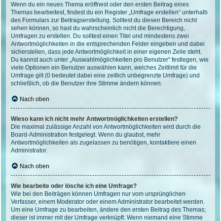
Wenn du ein neues Thema eröffnest oder den ersten Beitrag eines
Themas bearbeitest, findest du ein Register „Umfrage erstellen“ unterhalb
des Formulars zur Beitragserstellung. Solltest du diesen Bereich nicht
sehen können, so hast du wahrscheinlich nicht die Berechtigung,
Umfragen zu erstellen. Du solltest einen Titel und mindestens zwei
Antwortmöglichkeiten in die entsprechenden Felder eingeben und dabei
sicherstellen, dass jede Antwortmöglichkeit in einer eigenen Zeile steht.
Du kannst auch unter „Auswahlmöglichkeiten pro Benutzer“ festlegen, wie
viele Optionen ein Benutzer auswählen kann, welches Zeitlimit für die
Umfrage gilt (0 bedeutet dabei eine zeitlich unbegrenzte Umfrage) und
schließlich, ob die Benutzer ihre Stimme ändern können.
Nach oben
Wieso kann ich nicht mehr Antwortmöglichkeiten erstellen?
Die maximal zulässige Anzahl von Antwortmöglichkeiten wird durch die
Board-Administration festgelegt. Wenn du glaubst, mehr
Antwortmöglichkeiten als zugelassen zu benötigen, kontaktiere einen
Administrator.
Nach oben
Wie bearbeite oder lösche ich eine Umfrage?
Wie bei den Beiträgen können Umfragen nur vom ursprünglichen
Verfasser, einem Moderator oder einem Administrator bearbeitet werden.
Um eine Umfrage zu bearbeiten, ändere den ersten Beitrag des Themas;
dieser ist immer mit der Umfrage verknüpft. Wenn niemand eine Stimme