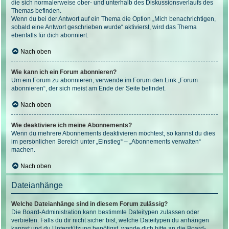
die sich normalerweise ober- und unterhalb des Diskussionsverlaufs des
Themas befinden.
Wenn du bei der Antwort auf ein Thema die Option „Mich benachrichtigen,
sobald eine Antwort geschrieben wurde“ aktivierst, wird das Thema
ebenfalls für dich abonniert.
Nach oben
Wie kann ich ein Forum abonnieren?
Um ein Forum zu abonnieren, verwende im Forum den Link „Forum
abonnieren“, der sich meist am Ende der Seite befindet.
Nach oben
Wie deaktiviere ich meine Abonnements?
Wenn du mehrere Abonnements deaktivieren möchtest, so kannst du dies
im persönlichen Bereich unter „Einstieg“ – „Abonnements verwalten“
machen.
Nach oben
Dateianhänge
Welche Dateianhänge sind in diesem Forum zulässig?
Die Board-Administration kann bestimmte Dateitypen zulassen oder
verbieten. Falls du dir nicht sicher bist, welche Dateitypen du anhängen
kannst und du Unterstützung benötigst, wende dich bitte an die Board-