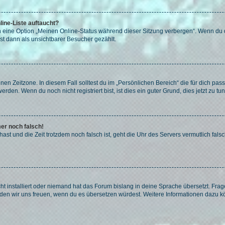
ine-Liste auftaucht?
n eine Option „Meinen Online-Status während dieser Sitzung verbergen“. Wenn du d
st dann als unsichtbarer Besucher gezählt.
en Zeitzone. In diesem Fall solltest du im „Persönlichen Bereich“ die für dich passe
den. Wenn du noch nicht registriert bist, ist dies ein guter Grund, dies jetzt zu tun
mer noch falsch!
t hast und die Zeit trotzdem noch falsch ist, geht die Uhr des Servers vermutlich fal
t installiert oder niemand hat das Forum bislang in deine Sprache übersetzt. Frag
, würden wir uns freuen, wenn du es übersetzen würdest. Weitere Informationen dazu