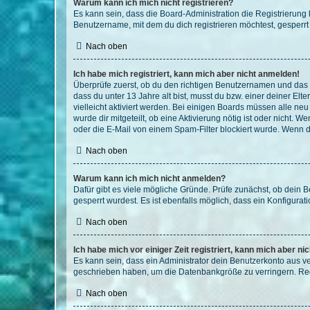
Warum kann ich mich nicht registrieren?
Es kann sein, dass die Board-Administration die Registrierun
Benutzername, mit dem du dich registrieren möchtest, gesperrt
Nach oben
Ich habe mich registriert, kann mich aber nicht anmelden!
Überprüfe zuerst, ob du den richtigen Benutzernamen und das
dass du unter 13 Jahre alt bist, musst du bzw. einer deiner El
vielleicht aktiviert werden. Bei einigen Boards müssen alle ne
wurde dir mitgeteilt, ob eine Aktivierung nötig ist oder nicht
oder die E-Mail von einem Spam-Filter blockiert wurde. Wenn du
Nach oben
Warum kann ich mich nicht anmelden?
Dafür gibt es viele mögliche Gründe. Prüfe zunächst, ob dein 
gesperrt wurdest. Es ist ebenfalls möglich, dass ein Konfigurat
Nach oben
Ich habe mich vor einiger Zeit registriert, kann mich aber n
Es kann sein, dass ein Administrator dein Benutzerkonto aus v
geschrieben haben, um die Datenbankgröße zu verringern. Regis
Nach oben