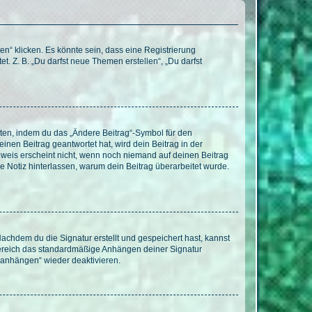
n“ klicken. Es könnte sein, dass eine Registrierung
t. Z. B. „Du darfst neue Themen erstellen“, „Du darfst
iten, indem du das „Ändere Beitrag“-Symbol für den
inen Beitrag geantwortet hat, wird dein Beitrag in der
nweis erscheint nicht, wenn noch niemand auf deinen Beitrag
ne Notiz hinterlassen, warum dein Beitrag überarbeitet wurde.
chdem du die Signatur erstellt und gespeichert hast, kannst
Bereich das standardmäßige Anhängen deiner Signatur
r anhängen“ wieder deaktivieren.