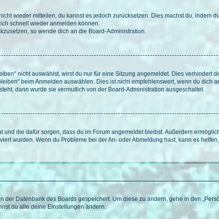
 nicht wieder mitteilen, du kannst es jedoch zurücksetzen. Dies machst du, indem 
 dich schnell wieder anmelden können.
ückzusetzen, so wende dich an die Board-Administration.
en“ nicht auswählst, wirst du nur für eine Sitzung angemeldet. Dies verhindert 
leiben“ beim Anmelden auswählen. Dies ist nicht empfehlenswert, wenn du dich an
 steht, dann wurde sie vermutlich von der Board-Administration ausgeschaltet.
 hat und die dafür sorgen, dass du im Forum angemeldet bleibst. Außerdem ermögli
tiviert wurden. Wenn du Probleme bei der An- oder Abmeldung hast, kann es helfen
n in der Datenbank des Boards gespeichert. Um diese zu ändern, gehe in den „Persö
nst du alle deine Einstellungen ändern.