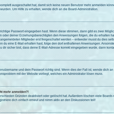
g komplett ausgeschaltet hat, damit sich keine neuen Benutzer mehr anmelden könn
 wurden. Um Hilfe zu erhalten, wende dich an die Board-Administration.
 richtige Passwort eingegeben hast. Wenn diese stimmen, dann gibt es zwei Mögl
tern oder deiner Erziehungsberechtigten den Anweisungen folgen, die du erhalten ha
u angemeldeten Mitglieder erst freigeschaltet werden – entweder musst du dies selbs
. Wenn du eine E-Mail erhalten hast, folge den dort enthaltenen Anweisungen. Ansons
 dir sicher bist, dass deine E-Mail-Adresse korrekt eingegeben wurde, dann kontak
Benutzername und dein Passwort richtig sind. Wenn dies der Fall ist, wende dich a
ionsproblem mit der Website vorliegt, welches ein Administrator lösen muss.
icht mehr anmelden?!
erschieden Gründen deaktiviert oder gelöscht hat. Außerdem löschen viele Boards r
triere dich einfach erneut und nimm aktiv an den Diskussionen teil!