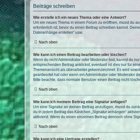
Beiträge schreiben
Wie erstelle ich ein neues Thema oder eine Antwort?
Um ein neues Thema in einem Forum zu eröffnen, musst du auf 
erforderlich ist, bevor du einen Beitrag schreiben kannst. Dein
Dateianhänge erstellen“ usw.
Nach oben
Wie kann ich einen Beitrag bearbeiten oder löschen?
Wenn du nicht Administrator oder Moderator bist, kannst du nu
entsprechenden Beitrag anklickst; eventuell ist dies nur für e
Themenansicht als überarbeitet gekennzeichnet. Es wird sowohl
geantwortet hat oder wenn ein Administrator oder Moderator dein
Bitte beachte, dass normale Benutzer einen Beitrag nicht lösc
Nach oben
Wie kann ich meinem Beitrag eine Signatur anfügen?
Um eine Signatur an deinen Beitrag anzufügen, musst du zunäch
du in jedem Beitrag das Kästchen „Signatur anhängen“ aktivi
aktivierst. Wenn du einen einzelnen Beitrag dennoch ohne Sign
Nach oben
Wie kann ich eine Umfrage erstellen?