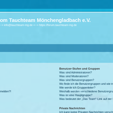
om Tauchteam Mönchengladbach e.V.
-> info@tauchteam-mg.de <--> https://forum.tauchteam-mg.de
Benutzer-Stufen und Gruppen
Was sind Administratoren?
Was sind Moderatoren?
Was sind Benutzergruppen?
Wo finde ich die Benutzergruppen und wie tr
Wie werde ich Gruppenleiter?
anmelden?!
Weshalb werden verschiedene Benutzergrupp
Was ist eine Hauptgruppe?
Was bedeutet der „Das Team“-Link auf der S
Private Nachrichten
Ich kann keine Privaten Nachrichten versch