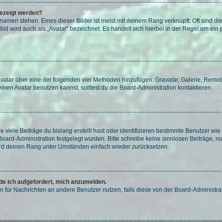
gezeigt werden?
amen stehen. Eines dieser Bilder ist meist mit deinem Rang verknüpft: Oft sind di
ld wird auch als „Avatar“ bezeichnet. Es handelt sich hierbei in der Regel um ein
 Avatar über eine der folgenden vier Methoden hinzufügen: Gravatar, Galerie, Rem
en Avatar benutzen kannst, solltest du die Board-Administration kontaktieren.
viele Beiträge du bislang erstellt hast oder identifizieren bestimmte Benutzer w
 Board-Administration festgelegt wurden. Bitte schreibe keine sinnlosen Beiträge
wird deinen Rang unter Umständen einfach wieder zurücksetzen.
rde ich aufgefordert, mich anzumelden.
ion für Nachrichten an andere Benutzer nutzen, falls diese von der Board-Administ