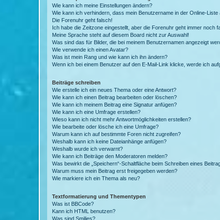
Wie kann ich meine Einstellungen ändern?
Wie kann ich verhindern, dass mein Benutzername in der Online-Liste 
Die Forenuhr geht falsch!
Ich habe die Zeitzone eingestellt, aber die Forenuhr geht immer noch f
Meine Sprache steht auf diesem Board nicht zur Auswahl!
Was sind das für Bilder, die bei meinem Benutzernamen angezeigt we
Wie verwende ich einen Avatar?
Was ist mein Rang und wie kann ich ihn ändern?
Wenn ich bei einem Benutzer auf den E-Mail-Link klicke, werde ich au
Beiträge schreiben
Wie erstelle ich ein neues Thema oder eine Antwort?
Wie kann ich einen Beitrag bearbeiten oder löschen?
Wie kann ich meinem Beitrag eine Signatur anfügen?
Wie kann ich eine Umfrage erstellen?
Wieso kann ich nicht mehr Antwortmöglichkeiten erstellen?
Wie bearbeite oder lösche ich eine Umfrage?
Warum kann ich auf bestimmte Foren nicht zugreifen?
Weshalb kann ich keine Dateianhänge anfügen?
Weshalb wurde ich verwarnt?
Wie kann ich Beiträge den Moderatoren melden?
Was bewirkt die „Speichern“-Schaltfläche beim Schreiben eines Beitra
Warum muss mein Beitrag erst freigegeben werden?
Wie markiere ich ein Thema als neu?
Textformatierung und Thementypen
Was ist BBCode?
Kann ich HTML benutzen?
Was sind Smilies?