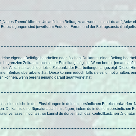
„Neues Thema“ klicken. Um auf einen Beitrag zu antworten, musst du auf „Antworte
e Berechtigungen sind jeweils am Ende der Foren- und der Beitragsansicht aufgeliste
r deine eigenen Beiträge bearbeiten oder löschen. Du kannst einen Beitrag bearbe
inen begrenzten Zeitraum nach seiner Erstellung möglich. Wenn bereits jemand auf de
 die Anzahl als auch der letzte Zeitpunkt der Bearbeitungen angezeigt. Dieser Hi
en Beitrag überarbeitet hat. Diese können jedoch, falls sie es für nötig halten, ei
hen können, wenn bereits jemand darauf geantwortet hat.
st eine solche in den Einstellungen in deinem persönlichen Bereich entwerfen. Na
eren. Du kannst eine Signatur auch hinzufügen, indem du in deinem persönlichen 
atur verfassen möchtest, so kannst du dort einfach das Kontrollkästchen „Signatu