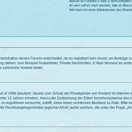
Warum ist Funktion x oder y nicht enthalten
An wen soll ich mich wenden, falls es Besc
Wie kann ich einen Administrator des Board
istration dieses Forums entscheidet, ob du registriert sein musst, um Beiträge zu s
ung stehen: zum Beispiel Avatarbilder, Private Nachrichten, E-Mail-Versand an ander
 zahlreiche Vorteile bietet.
t of 1998 (deutsch: Gesetz zum Schutz der Privatsphäre von Kindern im Internet vo
unter 13 Jahren erheben, hierzu die Zustimmung der Eltern beziehungsweise des o
h zu registrieren versuchst, zutrifft, ziehe einen rechtlichen Beistand zu Rate. Bit
für Rechtsangelegenheiten jeglicher Art ist; außer solchen, die unter der Frage „
.