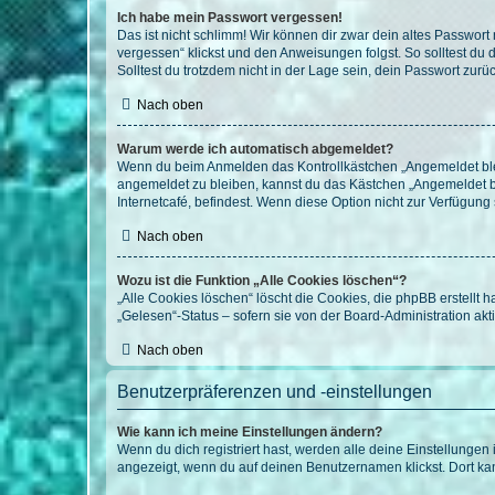
Ich habe mein Passwort vergessen!
Das ist nicht schlimm! Wir können dir zwar dein altes Passwort
vergessen“ klickst und den Anweisungen folgst. So solltest du
Solltest du trotzdem nicht in der Lage sein, dein Passwort zur
Nach oben
Warum werde ich automatisch abgemeldet?
Wenn du beim Anmelden das Kontrollkästchen „Angemeldet bleib
angemeldet zu bleiben, kannst du das Kästchen „Angemeldet b
Internetcafé, befindest. Wenn diese Option nicht zur Verfügung
Nach oben
Wozu ist die Funktion „Alle Cookies löschen“?
„Alle Cookies löschen“ löscht die Cookies, die phpBB erstellt
„Gelesen“-Status – sofern sie von der Board-Administration ak
Nach oben
Benutzerpräferenzen und -einstellungen
Wie kann ich meine Einstellungen ändern?
Wenn du dich registriert hast, werden alle deine Einstellunge
angezeigt, wenn du auf deinen Benutzernamen klickst. Dort kan