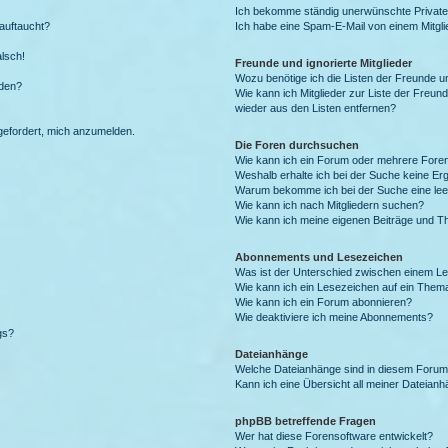
Ich bekomme ständig unerwünschte Private
auftaucht?
Ich habe eine Spam-E-Mail von einem Mitgli
alsch!
Freunde und ignorierte Mitglieder
Wozu benötige ich die Listen der Freunde un
rden?
Wie kann ich Mitglieder zur Liste der Freund
wieder aus den Listen entfernen?
fgefordert, mich anzumelden.
Die Foren durchsuchen
Wie kann ich ein Forum oder mehrere For
Weshalb erhalte ich bei der Suche keine Er
Warum bekomme ich bei der Suche eine lee
Wie kann ich nach Mitgliedern suchen?
Wie kann ich meine eigenen Beiträge und T
Abonnements und Lesezeichen
Was ist der Unterschied zwischen einem L
Wie kann ich ein Lesezeichen auf ein Them
Wie kann ich ein Forum abonnieren?
Wie deaktiviere ich meine Abonnements?
gs?
Dateianhänge
Welche Dateianhänge sind in diesem Forum
Kann ich eine Übersicht all meiner Dateian
phpBB betreffende Fragen
Wer hat diese Forensoftware entwickelt?