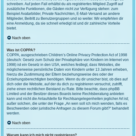
schreiben. Auf jeden Fall erhältst du als registriertes Mitglied Zugriff auf
zusätzliche Funktionen, die Gästen nicht zur Verfügung stehen: zum
Beispiel Avatarbilder, Private Nachrichten, E-Mail-Versand an andere
Mitglieder, Beitritt zu Benutzergruppen und so weiter. Wir empfehlen dir
eine Anmeldung, da sie schnell erledigt ist und dir zahlreiche Vorteile
bietet.
Nach oben
Was ist COPPA?
COPPA, ausgeschrieben Children’s Online Privacy Protection Act of 1998
(deutsch: Gesetz zum Schutz der Privatsphäre von Kindern im Internet von
1998) ist ein Gesetz in den USA, welches festlegt, dass Websites, die
möglicherweise persönliche Daten von Kindern unter 13 Jahren erheben,
hierzu die Zustimmung der Eltern beziehungsweise des oder der
Erziehungsberechtigten benötigen. Wenn du dir unsicher bist, ob dies auf
dich oder die Website, auf der du dich zu registrieren versuchst, zutrifft,
ziehe einen rechtlichen Beistand zu Rate. Bitte beachte, dass phpBB
Limited und der Besitzer dieses Boards keine Rechtsberatung anbieten
kann und nicht die Anlaufstelle für Rechtsangelegenheiten jeglicher Art ist;
außer solchen, die unter der Frage „An wen soll ich mich wenden, falls es
Beschwerden oder juristische Anfragen zu diesem Forum gibt?“ behandelt
werden.
Nach oben
Warum kann ich mich nicht registrieren?