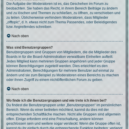
Die Aufgabe der Moderatoren ist es, das Geschehen im Forum zu
beobachten. Sie haben das Recht, in ihrem Bereich Beiträge zu ändern
und zu löschen und Themen zu schließen, zu öffnen, zu verschieben und
zu teilen. Üblicherweise verhindern Moderatoren, dass Mitglieder
„offtopic“, d. h. etwas nicht zum Thema Passendes, oder Beleidigendes
bzw. Angreifendes schreiben.
Nach oben
Was sind Benutzergruppen?
Benutzergruppen sind Gruppen von Mitgliedern, die die Mitglieder des
Boards in für die Board-Administration verwaltbare Einheiten aufteilt.
Jedes Mitglied kann mehreren Gruppen angehören und jeder Gruppe
können Berechtigungen zugeteilt werden. Dies erleichtert es den
Administratoren, Berechtigungen für mehrere Benutzer auf einmal zu
ändern und sie zum Beispiel zu Moderatoren eines Bereichs zu machen
oder ihnen Zugriff zu einem nichtöffentlichen Forum zu geben.
Nach oben
Wo finde ich die Benutzergruppen und wie trete ich ihnen bei?
Du findest die Benutzergruppen unter „Benutzergruppen“ im persönlichen
Bereich. Wenn du einer beitreten möchtest, kannst du dies mit der
entsprechenden Schaltfläche machen. Nicht alle Gruppen sind allgemein
offen. Einige erfordern erst eine Freischaltung, andere können
geschlossen sein und weitere sogar versteckt. Wenn die Gruppe offen ist,
kannst du ihr einfach durch die entsprechende Funktion beitreten; verlangt