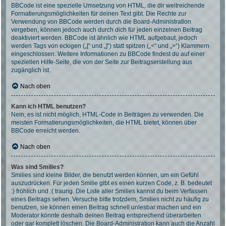
BBCode ist eine spezielle Umsetzung von HTML, die dir weitreichende
Formatierungsmöglichkeiten für deinen Text gibt. Die Rechte zur
Verwendung von BBCode werden durch die Board-Administration
vergeben, können jedoch auch durch dich für jeden einzelnen Beitrag
deaktiviert werden. BBCode ist ähnlich wie HTML aufgebaut, jedoch
werden Tags von eckigen („[“ und „]“) statt spitzen („<“ und „>“) Klammern
eingeschlossen. Weitere Informationen zu BBCode findest du auf einer
speziellen Hilfe-Seite, die von der Seite zur Beitragserstellung aus
zugänglich ist.
Nach oben
Kann ich HTML benutzen?
Nein, es ist nicht möglich, HTML-Code in Beiträgen zu verwenden. Die
meisten Formatierungsmöglichkeiten, die HTML bietet, können über
BBCode erreicht werden.
Nach oben
Was sind Smilies?
Smilies sind kleine Bilder, die benutzt werden können, um ein Gefühl
auszudrücken. Für jeden Smilie gibt es einen kurzen Code, z. B. bedeutet
:) fröhlich und :( traurig. Die Liste aller Smilies kannst du beim Verfassen
eines Beitrags sehen. Versuche bitte trotzdem, Smilies nicht zu häufig zu
benutzen, sie können einen Beitrag schnell unlesbar machen und ein
Moderator könnte deshalb deinen Beitrag entsprechend überarbeiten
oder gar komplett löschen. Die Board-Administration kann auch die Anzahl