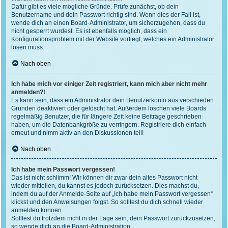
Dafür gibt es viele mögliche Gründe. Prüfe zunächst, ob dein
Benutzername und dein Passwort richtig sind. Wenn dies der Fall ist,
wende dich an einen Board-Administrator, um sicherzugehen, dass du
nicht gesperrt wurdest. Es ist ebenfalls möglich, dass ein
Konfigurationsproblem mit der Website vorliegt, welches ein Administrator
lösen muss.
Nach oben
Ich habe mich vor einiger Zeit registriert, kann mich aber nicht mehr
anmelden?!
Es kann sein, dass ein Administrator dein Benutzerkonto aus verschieden
Gründen deaktiviert oder gelöscht hat. Außerdem löschen viele Boards
regelmäßig Benutzer, die für längere Zeit keine Beiträge geschrieben
haben, um die Datenbankgröße zu verringern. Registriere dich einfach
erneut und nimm aktiv an den Diskussionen teil!
Nach oben
Ich habe mein Passwort vergessen!
Das ist nicht schlimm! Wir können dir zwar dein altes Passwort nicht
wieder mitteilen, du kannst es jedoch zurücksetzen. Dies machst du,
indem du auf der Anmelde-Seite auf „Ich habe mein Passwort vergessen“
klickst und den Anweisungen folgst. So solltest du dich schnell wieder
anmelden können.
Solltest du trotzdem nicht in der Lage sein, dein Passwort zurückzusetzen,
so wende dich an die Board-Administration.