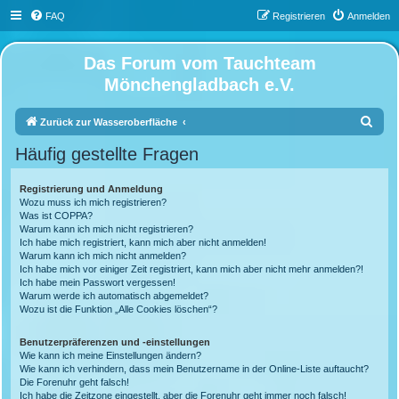
FAQ
Registrieren
Anmelden
Das Forum vom Tauchteam
Mönchengladbach e.V.
S
Zurück zur Wasseroberfläche
u
Häufig gestellte Fragen
c
h
Registrierung und Anmeldung
Wozu muss ich mich registrieren?
e
Was ist COPPA?
Warum kann ich mich nicht registrieren?
Ich habe mich registriert, kann mich aber nicht anmelden!
Warum kann ich mich nicht anmelden?
Ich habe mich vor einiger Zeit registriert, kann mich aber nicht mehr anmelden?!
Ich habe mein Passwort vergessen!
Warum werde ich automatisch abgemeldet?
Wozu ist die Funktion „Alle Cookies löschen“?
Benutzerpräferenzen und -einstellungen
Wie kann ich meine Einstellungen ändern?
Wie kann ich verhindern, dass mein Benutzername in der Online-Liste auftaucht?
Die Forenuhr geht falsch!
Ich habe die Zeitzone eingestellt, aber die Forenuhr geht immer noch falsch!