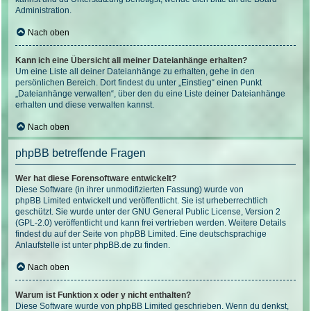
Administration.
Nach oben
Kann ich eine Übersicht all meiner Dateianhänge erhalten?
Um eine Liste all deiner Dateianhänge zu erhalten, gehe in den
persönlichen Bereich. Dort findest du unter „Einstieg“ einen Punkt
„Dateianhänge verwalten“, über den du eine Liste deiner Dateianhänge
erhalten und diese verwalten kannst.
Nach oben
phpBB betreffende Fragen
Wer hat diese Forensoftware entwickelt?
Diese Software (in ihrer unmodifizierten Fassung) wurde von
phpBB Limited
entwickelt und veröffentlicht. Sie ist urheberrechtlich
geschützt. Sie wurde unter der GNU General Public License, Version 2
(GPL-2.0) veröffentlicht und kann frei vertrieben werden. Weitere Details
findest du
auf der Seite von phpBB Limited
. Eine deutschsprachige
Anlaufstelle ist unter
phpBB.de
zu finden.
Nach oben
Warum ist Funktion x oder y nicht enthalten?
Diese Software wurde von phpBB Limited geschrieben. Wenn du denkst,