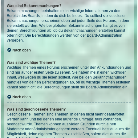
Was sind Bekanntmachungen?
Bekanntmachungen beinhalten meist wichtige Informationen zu dem
Bereich des Boards, in dem du dich befindest. Du solltest sie stets lesen.
Bekanntmachungen erscheinen oben auf jeder Seite des Forums, in dem
sie erstellt wurden. Wie bei globalen Bekanntmachungen hängt es von
deinen Berechtigungen ab, ob du Bekanntmachungen erstellen kannst
oder nicht. Die Berechtigungen werden von der Board-Administration
vergeben.
Nach oben
Was sind wichtige Themen?
Wichtige Themen eines Forums erscheinen unter den Ankündigungen und
sind nur auf der ersten Seite zu sehen. Sie haben meist einen wichtigen
Inhalt, weswegen du sie lesen solltest. Wie bei den Bekanntmachungen
hängt es von deinen Berechtigungen ab, ob du wichtige Themen erstellen
kannst oder nicht; die Berechtigungen stellt die Board-Administration ein.
Nach oben
Was sind geschlossene Themen?
Geschlossene Themen sind Themen, in denen nicht mehr geantwortet
werden kann und bei denen eine laufende Umfrage, falls vorhanden,
beendet wurde. Themen können aus vielen Gründen durch einen
Moderator oder Administrator gesperrt werden. Eventuell hast du auch die
Möglichkeit, deine eigenen Themen zu schließen, sofern dies durch die