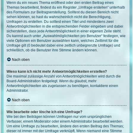
Wenn du ein neues Thema eröffnest oder den ersten Beitrag eines
Themas bearbeitest, findest du ein Register „Umfrage erstellen“ unterhalb
des Formulars zur Beitragserstellung. Solltest du diesen Bereich nicht
sehen können, so hast du wahrscheinlich nicht die Berechtigung,
Umfragen zu erstellen. Du solltest einen Titel und mindestens zwei
Antwortmöglichkeiten in die entsprechenden Felder eingeben und dabei
sicherstellen, dass jede Antwortmöglichkeit in einer eigenen Zeile steht.
Du kannst auch unter „Auswahlmöglichkeiten pro Benutzer“ festlegen, wie
viele Optionen ein Benutzer auswählen kann, welches Zeitlimit für die
Umfrage gilt (0 bedeutet dabei eine zeitlich unbegrenzte Umfrage) und
schließlich, ob die Benutzer ihre Stimme ändern können.
Nach oben
Wieso kann ich nicht mehr Antwortmöglichkeiten erstellen?
Die maximal zulässige Anzahl von Antwortmöglichkeiten wird durch die
Board-Administration festgelegt. Wenn du glaubst, mehr
Antwortmöglichkeiten als zugelassen zu benötigen, kontaktiere einen
Administrator.
Nach oben
Wie bearbeite oder lösche ich eine Umfrage?
Wie bei den Beiträgen können Umfragen nur vom ursprünglichen
Verfasser, einem Moderator oder einem Administrator bearbeitet werden.
Um eine Umfrage zu bearbeiten, ändere den ersten Beitrag des Themas;
dieser ist immer mit der Umfrage verknüpft. Wenn niemand eine Stimme