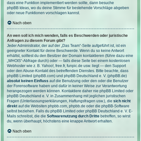
dass eine Funktion implementiert werden sollte, dann besuche
phpBB Ideas
, wo du deine Stimme für bestehende Vorschläge abgeben
oder neue Funktionen vorschlagen kannst.
Nach oben
An wen soll ich mich wenden, falls es Beschwerden oder juristische
Anfragen zu diesem Forum gibt?
Jeder Administrator, der auf der „Das Team“-Seite aufgeführt ist, ist ein
geeigneter Kontakt für deine Beschwerde. Wenn du so keine Antwort
erhältst, solltest du den Besitzer der Domain kontaktieren (führe dazu eine
„WHOIS“-Abfrage
durch) oder — falls diese Seite bei einem kostenlosen
Webhoster wie z. B. Yahoo!, free.fr, funpic.de usw. liegt — den Support
oder den Abuse-Kontakt des betreffenden Dienstes. Bitte beachte, dass
phpBB Limited (phpBB.com) und phpBB Deutschland e. V. (phpBB.de)
absolut keinen Einfluss
auf die Benutzung oder den oder die Benutzer
der Forensoftware haben und dafür in keiner Weise zur Verantwortung
herangezogen werden können. Kontaktiere daher nie phpBB Limited oder
phpBB Deutschland e. V. in Zusammenhang mit jeglichen juristischen
Fragen (Unterlassungserklärungen, Haftungsfragen usw.), die
sich nicht
direkt
auf die Websiten phpbb.com, phpbb.de oder die phpBB-Software
selbst beziehen. Falls du phpBB Limited oder phpBB Deutschland e. V. E-
Mails schreibst, die die
Softwarenutzung durch Dritte
betreffen, so wirst
du, wenn überhaupt, höchstens eine knappe Antwort erhalten.
Nach oben