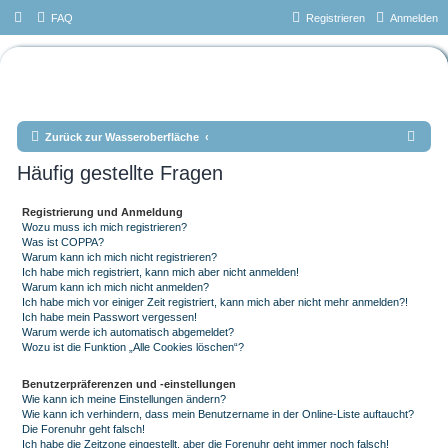
FAQ
Registrieren
Anmelden
Das Forum vom Tauchteam
Mönchengladbach e.V.
S
Zurück zur Wasseroberfläche
u
Häufig gestellte Fragen
c
h
Registrierung und Anmeldung
Wozu muss ich mich registrieren?
e
Was ist COPPA?
Warum kann ich mich nicht registrieren?
Ich habe mich registriert, kann mich aber nicht anmelden!
Warum kann ich mich nicht anmelden?
Ich habe mich vor einiger Zeit registriert, kann mich aber nicht mehr anmelden?!
Ich habe mein Passwort vergessen!
Warum werde ich automatisch abgemeldet?
Wozu ist die Funktion „Alle Cookies löschen“?
Benutzerpräferenzen und -einstellungen
Wie kann ich meine Einstellungen ändern?
Wie kann ich verhindern, dass mein Benutzername in der Online-Liste auftaucht?
Die Forenuhr geht falsch!
Ich habe die Zeitzone eingestellt, aber die Forenuhr geht immer noch falsch!