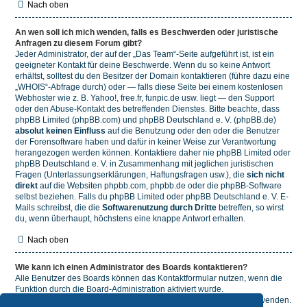
Nach oben
An wen soll ich mich wenden, falls es Beschwerden oder juristische
Anfragen zu diesem Forum gibt?
Jeder Administrator, der auf der „Das Team“-Seite aufgeführt ist, ist ein
geeigneter Kontakt für deine Beschwerde. Wenn du so keine Antwort
erhältst, solltest du den Besitzer der Domain kontaktieren (führe dazu eine
„WHOIS“-Abfrage
durch) oder — falls diese Seite bei einem kostenlosen
Webhoster wie z. B. Yahoo!, free.fr, funpic.de usw. liegt — den Support
oder den Abuse-Kontakt des betreffenden Dienstes. Bitte beachte, dass
phpBB Limited (phpBB.com) und phpBB Deutschland e. V. (phpBB.de)
absolut keinen Einfluss
auf die Benutzung oder den oder die Benutzer
der Forensoftware haben und dafür in keiner Weise zur Verantwortung
herangezogen werden können. Kontaktiere daher nie phpBB Limited oder
phpBB Deutschland e. V. in Zusammenhang mit jeglichen juristischen
Fragen (Unterlassungserklärungen, Haftungsfragen usw.), die
sich nicht
direkt
auf die Websiten phpbb.com, phpbb.de oder die phpBB-Software
selbst beziehen. Falls du phpBB Limited oder phpBB Deutschland e. V. E-
Mails schreibst, die die
Softwarenutzung durch Dritte
betreffen, so wirst
du, wenn überhaupt, höchstens eine knappe Antwort erhalten.
Nach oben
Wie kann ich einen Administrator des Boards kontaktieren?
Alle Benutzer des Boards können das Kontaktformular nutzen, wenn die
Funktion durch die Board-Administration aktiviert wurde.
Mitglieder des Boards können zusätzlich den Link „Das Team“ verwenden.