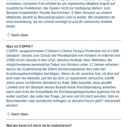
schreiben. Auf jeden Fall erhältst du als registriertes Mitglied Zugriff auf
zusätzliche Funktionen, die Gästen nicht zur Verfügung stehen: zum
Beispiel Avatarbilder, Private Nachrichten, E-Mail-Versand an andere
Mitglieder, Beitritt zu Benutzergruppen und so weiter. Wir empfehlen dir
eine Anmeldung, da sie schnell erledigt ist und dir zahlreiche Vorteile
bietet.
Nach oben
Was ist COPPA?
COPPA, ausgeschrieben Children’s Online Privacy Protection Act of 1998
(deutsch: Gesetz zum Schutz der Privatsphäre von Kindern im Internet von
1998) ist ein Gesetz in den USA, welches festlegt, dass Websites, die
möglicherweise persönliche Daten von Kindern unter 13 Jahren erheben,
hierzu die Zustimmung der Eltern beziehungsweise des oder der
Erziehungsberechtigten benötigen. Wenn du dir unsicher bist, ob dies auf
dich oder die Website, auf der du dich zu registrieren versuchst, zutrifft,
ziehe einen rechtlichen Beistand zu Rate. Bitte beachte, dass phpBB
Limited und der Besitzer dieses Boards keine Rechtsberatung anbieten
kann und nicht die Anlaufstelle für Rechtsangelegenheiten jeglicher Art ist;
außer solchen, die unter der Frage „An wen soll ich mich wenden, falls es
Beschwerden oder juristische Anfragen zu diesem Forum gibt?“ behandelt
werden.
Nach oben
Warum kann ich mich nicht registrieren?