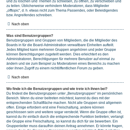
und zu löschen und Themen zu schließen, zu öffnen, zu verschieben und
zu teilen. Üblicherweise verhindern Moderatoren, dass Mitglieder
„offtopic“, d. h. etwas nicht zum Thema Passendes, oder Beleidigendes
bzw. Angreifendes schreiben.
Nach oben
Was sind Benutzergruppen?
Benutzergruppen sind Gruppen von Mitgliedern, die die Mitglieder des
Boards in für die Board-Administration verwaltbare Einheiten aufteilt.
Jedes Mitglied kann mehreren Gruppen angehören und jeder Gruppe
können Berechtigungen zugeteilt werden. Dies erleichtert es den
Administratoren, Berechtigungen für mehrere Benutzer auf einmal zu
ändern und sie zum Beispiel zu Moderatoren eines Bereichs zu machen
oder ihnen Zugriff zu einem nichtöffentlichen Forum zu geben.
Nach oben
Wo finde ich die Benutzergruppen und wie trete ich ihnen bei?
Du findest die Benutzergruppen unter „Benutzergruppen“ im persönlichen
Bereich. Wenn du einer beitreten möchtest, kannst du dies mit der
entsprechenden Schaltfläche machen. Nicht alle Gruppen sind allgemein
offen. Einige erfordern erst eine Freischaltung, andere können
geschlossen sein und weitere sogar versteckt. Wenn die Gruppe offen ist,
kannst du ihr einfach durch die entsprechende Funktion beitreten; verlangt
die Gruppe eine Freischaltung, so kannst du dich für sie bewerben. Ein
Gruppenleiter muss daraufhin deinen Antrag annehmen. Er könnte fragen,