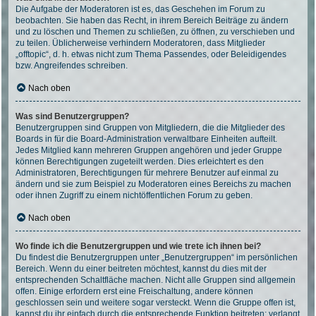
Die Aufgabe der Moderatoren ist es, das Geschehen im Forum zu
beobachten. Sie haben das Recht, in ihrem Bereich Beiträge zu ändern
und zu löschen und Themen zu schließen, zu öffnen, zu verschieben und
zu teilen. Üblicherweise verhindern Moderatoren, dass Mitglieder
„offtopic“, d. h. etwas nicht zum Thema Passendes, oder Beleidigendes
bzw. Angreifendes schreiben.
Nach oben
Was sind Benutzergruppen?
Benutzergruppen sind Gruppen von Mitgliedern, die die Mitglieder des
Boards in für die Board-Administration verwaltbare Einheiten aufteilt.
Jedes Mitglied kann mehreren Gruppen angehören und jeder Gruppe
können Berechtigungen zugeteilt werden. Dies erleichtert es den
Administratoren, Berechtigungen für mehrere Benutzer auf einmal zu
ändern und sie zum Beispiel zu Moderatoren eines Bereichs zu machen
oder ihnen Zugriff zu einem nichtöffentlichen Forum zu geben.
Nach oben
Wo finde ich die Benutzergruppen und wie trete ich ihnen bei?
Du findest die Benutzergruppen unter „Benutzergruppen“ im persönlichen
Bereich. Wenn du einer beitreten möchtest, kannst du dies mit der
entsprechenden Schaltfläche machen. Nicht alle Gruppen sind allgemein
offen. Einige erfordern erst eine Freischaltung, andere können
geschlossen sein und weitere sogar versteckt. Wenn die Gruppe offen ist,
kannst du ihr einfach durch die entsprechende Funktion beitreten; verlangt