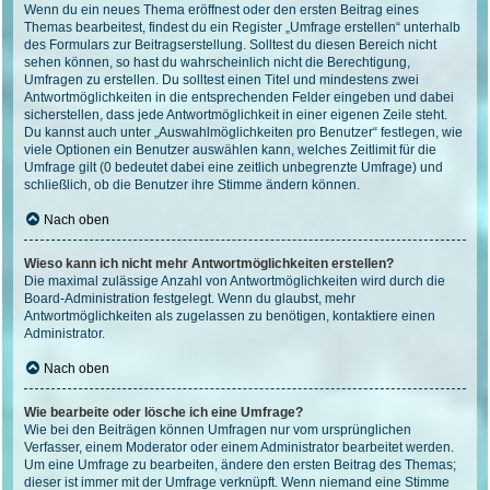
Wenn du ein neues Thema eröffnest oder den ersten Beitrag eines
Themas bearbeitest, findest du ein Register „Umfrage erstellen“ unterhalb
des Formulars zur Beitragserstellung. Solltest du diesen Bereich nicht
sehen können, so hast du wahrscheinlich nicht die Berechtigung,
Umfragen zu erstellen. Du solltest einen Titel und mindestens zwei
Antwortmöglichkeiten in die entsprechenden Felder eingeben und dabei
sicherstellen, dass jede Antwortmöglichkeit in einer eigenen Zeile steht.
Du kannst auch unter „Auswahlmöglichkeiten pro Benutzer“ festlegen, wie
viele Optionen ein Benutzer auswählen kann, welches Zeitlimit für die
Umfrage gilt (0 bedeutet dabei eine zeitlich unbegrenzte Umfrage) und
schließlich, ob die Benutzer ihre Stimme ändern können.
Nach oben
Wieso kann ich nicht mehr Antwortmöglichkeiten erstellen?
Die maximal zulässige Anzahl von Antwortmöglichkeiten wird durch die
Board-Administration festgelegt. Wenn du glaubst, mehr
Antwortmöglichkeiten als zugelassen zu benötigen, kontaktiere einen
Administrator.
Nach oben
Wie bearbeite oder lösche ich eine Umfrage?
Wie bei den Beiträgen können Umfragen nur vom ursprünglichen
Verfasser, einem Moderator oder einem Administrator bearbeitet werden.
Um eine Umfrage zu bearbeiten, ändere den ersten Beitrag des Themas;
dieser ist immer mit der Umfrage verknüpft. Wenn niemand eine Stimme