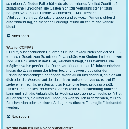
schreiben. Auf jeden Fall erhältst du als registriertes Mitglied Zugriff auf
zusätzliche Funktionen, die Gästen nicht zur Verfügung stehen: zum
Beispiel Avatarbilder, Private Nachrichten, E-Mail-Versand an andere
Mitglieder, Beitritt zu Benutzergruppen und so weiter. Wir empfehlen dir
eine Anmeldung, da sie schnell erledigt ist und dir zahlreiche Vorteile
bietet.
Nach oben
Was ist COPPA?
COPPA, ausgeschrieben Children’s Online Privacy Protection Act of 1998
(deutsch: Gesetz zum Schutz der Privatsphäre von Kindern im Internet von
1998) ist ein Gesetz in den USA, welches festlegt, dass Websites, die
möglicherweise persönliche Daten von Kindern unter 13 Jahren erheben,
hierzu die Zustimmung der Eltern beziehungsweise des oder der
Erziehungsberechtigten benötigen. Wenn du dir unsicher bist, ob dies auf
dich oder die Website, auf der du dich zu registrieren versuchst, zutrifft,
ziehe einen rechtlichen Beistand zu Rate. Bitte beachte, dass phpBB
Limited und der Besitzer dieses Boards keine Rechtsberatung anbieten
kann und nicht die Anlaufstelle für Rechtsangelegenheiten jeglicher Art ist;
außer solchen, die unter der Frage „An wen soll ich mich wenden, falls es
Beschwerden oder juristische Anfragen zu diesem Forum gibt?“ behandelt
werden.
Nach oben
Warum kann ich mich nicht registrieren?