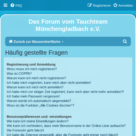
FAQ
Registrieren
Anmelden
Das Forum vom Tauchteam
Mönchengladbach e.V.
S
Zurück zur Wasseroberfläche
u
Häufig gestellte Fragen
c
h
Registrierung und Anmeldung
Wozu muss ich mich registrieren?
e
Was ist COPPA?
Warum kann ich mich nicht registrieren?
Ich habe mich registriert, kann mich aber nicht anmelden!
Warum kann ich mich nicht anmelden?
Ich habe mich vor einiger Zeit registriert, kann mich aber nicht mehr anmelden?!
Ich habe mein Passwort vergessen!
Warum werde ich automatisch abgemeldet?
Wozu ist die Funktion „Alle Cookies löschen“?
Benutzerpräferenzen und -einstellungen
Wie kann ich meine Einstellungen ändern?
Wie kann ich verhindern, dass mein Benutzername in der Online-Liste auftaucht?
Die Forenuhr geht falsch!
Ich habe die Zeitzone eingestellt, aber die Forenuhr geht immer noch falsch!