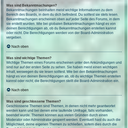
Was sind Bekanntmachungen?
Bekanntmachungen beinhalten meist wichtige Informationen zu dem
Bereich des Boards, in dem du dich befindest. Du solltest sie stets lesen.
Bekanntmachungen erscheinen oben auf jeder Seite des Forums, in dem
sie erstellt wurden. Wie bei globalen Bekanntmachungen hängt es von
deinen Berechtigungen ab, ob du Bekanntmachungen erstellen kannst
oder nicht. Die Berechtigungen werden von der Board-Administration
vergeben.
Nach oben
Was sind wichtige Themen?
Wichtige Themen eines Forums erscheinen unter den Ankündigungen und
sind nur auf der ersten Seite zu sehen. Sie haben meist einen wichtigen
Inhalt, weswegen du sie lesen solltest. Wie bei den Bekanntmachungen
hängt es von deinen Berechtigungen ab, ob du wichtige Themen erstellen
kannst oder nicht; die Berechtigungen stellt die Board-Administration ein.
Nach oben
Was sind geschlossene Themen?
Geschlossene Themen sind Themen, in denen nicht mehr geantwortet
werden kann und bei denen eine laufende Umfrage, falls vorhanden,
beendet wurde. Themen können aus vielen Gründen durch einen
Moderator oder Administrator gesperrt werden. Eventuell hast du auch die
Möglichkeit, deine eigenen Themen zu schließen, sofern dies durch die