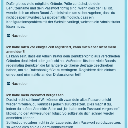
Dafür gibt es viele mögliche Gründe. Prüfe zunächst, ob dein
Benutzername und dein Passwort richtig sind. Wenn dies der Fall ist,
wende dich an einen Board-Administrator, um sicherzugehen, dass du
nicht gesperrt wurdest. Es ist ebenfalls möglich, dass ein
Konfigurationsproblem mit der Website vorliegt, welches ein Administrator
lösen muss.
Nach oben
Ich habe mich vor einiger Zeit registriert, kann mich aber nicht mehr
anmelden?!
Es kann sein, dass ein Administrator dein Benutzerkonto aus verschieden
Gründen deaktiviert oder gelöscht hat. Außerdem löschen viele Boards
regelmäßig Benutzer, die für längere Zeit keine Beiträge geschrieben
haben, um die Datenbankgröße zu verringern. Registriere dich einfach
erneut und nimm aktiv an den Diskussionen teil!
Nach oben
Ich habe mein Passwort vergessen!
Das ist nicht schlimm! Wir können dir zwar dein altes Passwort nicht
wieder mitteilen, du kannst es jedoch zurücksetzen. Dies machst du,
indem du auf der Anmelde-Seite auf „Ich habe mein Passwort vergessen“
klickst und den Anweisungen folgst. So solltest du dich schnell wieder
anmelden können.
Solltest du trotzdem nicht in der Lage sein, dein Passwort zurückzusetzen,
so wende dich an die Board-Administration.