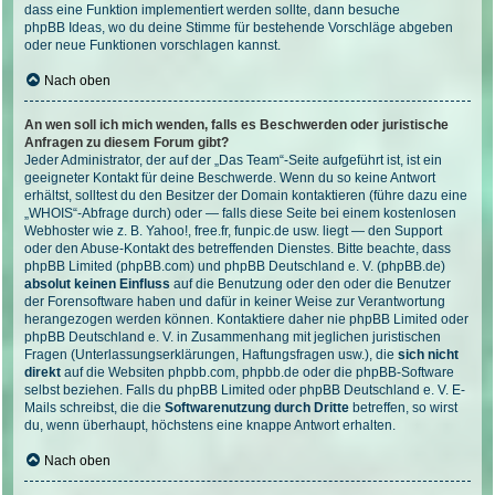
dass eine Funktion implementiert werden sollte, dann besuche
phpBB Ideas
, wo du deine Stimme für bestehende Vorschläge abgeben
oder neue Funktionen vorschlagen kannst.
Nach oben
An wen soll ich mich wenden, falls es Beschwerden oder juristische
Anfragen zu diesem Forum gibt?
Jeder Administrator, der auf der „Das Team“-Seite aufgeführt ist, ist ein
geeigneter Kontakt für deine Beschwerde. Wenn du so keine Antwort
erhältst, solltest du den Besitzer der Domain kontaktieren (führe dazu eine
„WHOIS“-Abfrage
durch) oder — falls diese Seite bei einem kostenlosen
Webhoster wie z. B. Yahoo!, free.fr, funpic.de usw. liegt — den Support
oder den Abuse-Kontakt des betreffenden Dienstes. Bitte beachte, dass
phpBB Limited (phpBB.com) und phpBB Deutschland e. V. (phpBB.de)
absolut keinen Einfluss
auf die Benutzung oder den oder die Benutzer
der Forensoftware haben und dafür in keiner Weise zur Verantwortung
herangezogen werden können. Kontaktiere daher nie phpBB Limited oder
phpBB Deutschland e. V. in Zusammenhang mit jeglichen juristischen
Fragen (Unterlassungserklärungen, Haftungsfragen usw.), die
sich nicht
direkt
auf die Websiten phpbb.com, phpbb.de oder die phpBB-Software
selbst beziehen. Falls du phpBB Limited oder phpBB Deutschland e. V. E-
Mails schreibst, die die
Softwarenutzung durch Dritte
betreffen, so wirst
du, wenn überhaupt, höchstens eine knappe Antwort erhalten.
Nach oben