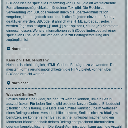
BBCode ist eine spezielle Umsetzung von HTML, die dir weitreichende
Formatierungsmöglichkeiten für deinen Text gibt. Die Rechte zur
Verwendung von BBCode werden durch die Board-Administration
vergeben, können jedoch auch durch dich für jeden einzelnen Beitrag
deaktiviert werden. BBCode ist ähnlich wie HTML aufgebaut, jedoch
werden Tags von eckigen („[“ und „]“) statt spitzen („<“ und „>“) Klammern
eingeschlossen. Weitere Informationen zu BBCode findest du auf einer
speziellen Hilfe-Seite, die von der Seite zur Beitragserstellung aus
zugänglich ist.
Nach oben
Kann ich HTML benutzen?
Nein, es ist nicht möglich, HTML-Code in Beiträgen zu verwenden. Die
meisten Formatierungsmöglichkeiten, die HTML bietet, können über
BBCode erreicht werden.
Nach oben
Was sind Smilies?
Smilies sind kleine Bilder, die benutzt werden können, um ein Gefühl
auszudrücken. Für jeden Smilie gibt es einen kurzen Code, z. B. bedeutet
:) fröhlich und :( traurig. Die Liste aller Smilies kannst du beim Verfassen
eines Beitrags sehen. Versuche bitte trotzdem, Smilies nicht zu häufig zu
benutzen, sie können einen Beitrag schnell unlesbar machen und ein
Moderator könnte deshalb deinen Beitrag entsprechend überarbeiten
oder gar komplett löschen. Die Board-Administration kann auch die Anzahl