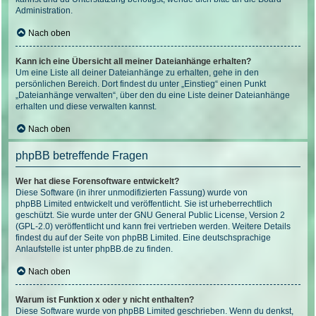
Administration.
Nach oben
Kann ich eine Übersicht all meiner Dateianhänge erhalten?
Um eine Liste all deiner Dateianhänge zu erhalten, gehe in den
persönlichen Bereich. Dort findest du unter „Einstieg“ einen Punkt
„Dateianhänge verwalten“, über den du eine Liste deiner Dateianhänge
erhalten und diese verwalten kannst.
Nach oben
phpBB betreffende Fragen
Wer hat diese Forensoftware entwickelt?
Diese Software (in ihrer unmodifizierten Fassung) wurde von
phpBB Limited
entwickelt und veröffentlicht. Sie ist urheberrechtlich
geschützt. Sie wurde unter der GNU General Public License, Version 2
(GPL-2.0) veröffentlicht und kann frei vertrieben werden. Weitere Details
findest du
auf der Seite von phpBB Limited
. Eine deutschsprachige
Anlaufstelle ist unter
phpBB.de
zu finden.
Nach oben
Warum ist Funktion x oder y nicht enthalten?
Diese Software wurde von phpBB Limited geschrieben. Wenn du denkst,