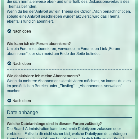
die sich normalerweise ober- und unterhalb des Diskussionsverlaufs des
Themas befinden.
Wenn du bei der Antwort auf ein Thema die Option „Mich benachrichtigen,
sobald eine Antwort geschrieben wurde“ aktivierst, wird das Thema
ebenfalls für dich abonniert.
Nach oben
Wie kann ich ein Forum abonnieren?
Um ein Forum zu abonnieren, verwende im Forum den Link „Forum
abonnieren“, der sich meist am Ende der Seite befindet.
Nach oben
Wie deaktiviere ich meine Abonnements?
Wenn du mehrere Abonnements deaktivieren möchtest, so kannst du dies
im persönlichen Bereich unter „Einstieg“ – „Abonnements verwalten“
machen.
Nach oben
Dateianhänge
Welche Dateianhänge sind in diesem Forum zulässig?
Die Board-Administration kann bestimmte Dateitypen zulassen oder
verbieten. Falls du dir nicht sicher bist, welche Dateitypen du anhängen
kannst und du Unterstützung benötigst, wende dich bitte an die Board-