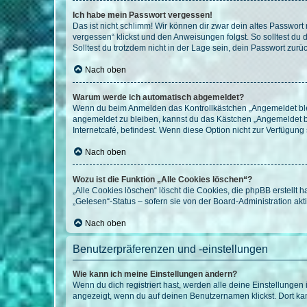
Ich habe mein Passwort vergessen!
Das ist nicht schlimm! Wir können dir zwar dein altes Passwort
vergessen“ klickst und den Anweisungen folgst. So solltest du
Solltest du trotzdem nicht in der Lage sein, dein Passwort zur
Nach oben
Warum werde ich automatisch abgemeldet?
Wenn du beim Anmelden das Kontrollkästchen „Angemeldet bleib
angemeldet zu bleiben, kannst du das Kästchen „Angemeldet b
Internetcafé, befindest. Wenn diese Option nicht zur Verfügung
Nach oben
Wozu ist die Funktion „Alle Cookies löschen“?
„Alle Cookies löschen“ löscht die Cookies, die phpBB erstellt
„Gelesen“-Status – sofern sie von der Board-Administration ak
Nach oben
Benutzerpräferenzen und -einstellungen
Wie kann ich meine Einstellungen ändern?
Wenn du dich registriert hast, werden alle deine Einstellunge
angezeigt, wenn du auf deinen Benutzernamen klickst. Dort kan