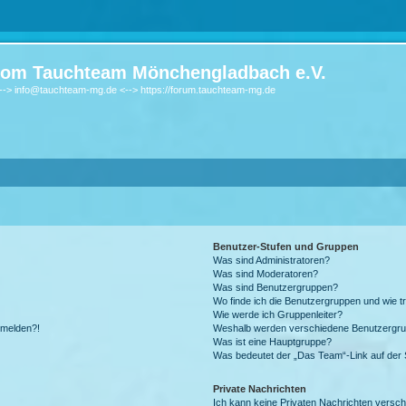
om Tauchteam Mönchengladbach e.V.
-> info@tauchteam-mg.de <--> https://forum.tauchteam-mg.de
Benutzer-Stufen und Gruppen
Was sind Administratoren?
Was sind Moderatoren?
Was sind Benutzergruppen?
Wo finde ich die Benutzergruppen und wie tr
Wie werde ich Gruppenleiter?
anmelden?!
Weshalb werden verschiedene Benutzergrupp
Was ist eine Hauptgruppe?
Was bedeutet der „Das Team“-Link auf der S
Private Nachrichten
Ich kann keine Privaten Nachrichten versch