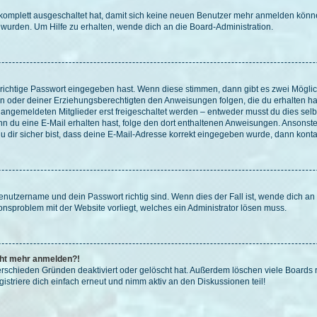
g komplett ausgeschaltet hat, damit sich keine neuen Benutzer mehr anmelden könn
 wurden. Um Hilfe zu erhalten, wende dich an die Board-Administration.
 richtige Passwort eingegeben hast. Wenn diese stimmen, dann gibt es zwei Mögl
tern oder deiner Erziehungsberechtigten den Anweisungen folgen, die du erhalten ha
u angemeldeten Mitglieder erst freigeschaltet werden – entweder musst du dies selbs
. Wenn du eine E-Mail erhalten hast, folge den dort enthaltenen Anweisungen. Ansons
 dir sicher bist, dass deine E-Mail-Adresse korrekt eingegeben wurde, dann kontak
Benutzername und dein Passwort richtig sind. Wenn dies der Fall ist, wende dich a
ionsproblem mit der Website vorliegt, welches ein Administrator lösen muss.
icht mehr anmelden?!
erschieden Gründen deaktiviert oder gelöscht hat. Außerdem löschen viele Boards r
triere dich einfach erneut und nimm aktiv an den Diskussionen teil!