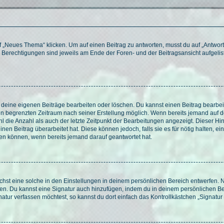
„Neues Thema“ klicken. Um auf einen Beitrag zu antworten, musst du auf „Antworte
e Berechtigungen sind jeweils am Ende der Foren- und der Beitragsansicht aufgeliste
r deine eigenen Beiträge bearbeiten oder löschen. Du kannst einen Beitrag bearbe
inen begrenzten Zeitraum nach seiner Erstellung möglich. Wenn bereits jemand auf de
 die Anzahl als auch der letzte Zeitpunkt der Bearbeitungen angezeigt. Dieser Hi
en Beitrag überarbeitet hat. Diese können jedoch, falls sie es für nötig halten, ei
hen können, wenn bereits jemand darauf geantwortet hat.
st eine solche in den Einstellungen in deinem persönlichen Bereich entwerfen. Na
eren. Du kannst eine Signatur auch hinzufügen, indem du in deinem persönlichen 
atur verfassen möchtest, so kannst du dort einfach das Kontrollkästchen „Signatu