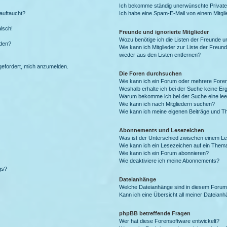
Ich bekomme ständig unerwünschte Private
auftaucht?
Ich habe eine Spam-E-Mail von einem Mitgli
alsch!
Freunde und ignorierte Mitglieder
Wozu benötige ich die Listen der Freunde un
rden?
Wie kann ich Mitglieder zur Liste der Freund
wieder aus den Listen entfernen?
fgefordert, mich anzumelden.
Die Foren durchsuchen
Wie kann ich ein Forum oder mehrere For
Weshalb erhalte ich bei der Suche keine Er
Warum bekomme ich bei der Suche eine lee
Wie kann ich nach Mitgliedern suchen?
Wie kann ich meine eigenen Beiträge und T
Abonnements und Lesezeichen
Was ist der Unterschied zwischen einem L
Wie kann ich ein Lesezeichen auf ein Them
Wie kann ich ein Forum abonnieren?
Wie deaktiviere ich meine Abonnements?
gs?
Dateianhänge
Welche Dateianhänge sind in diesem Forum
Kann ich eine Übersicht all meiner Dateian
phpBB betreffende Fragen
Wer hat diese Forensoftware entwickelt?