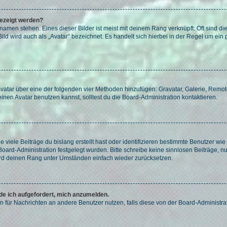
gezeigt werden?
amen stehen. Eines dieser Bilder ist meist mit deinem Rang verknüpft: Oft sind di
ld wird auch als „Avatar“ bezeichnet. Es handelt sich hierbei in der Regel um ein
 Avatar über eine der folgenden vier Methoden hinzufügen: Gravatar, Galerie, Rem
en Avatar benutzen kannst, solltest du die Board-Administration kontaktieren.
viele Beiträge du bislang erstellt hast oder identifizieren bestimmte Benutzer w
 Board-Administration festgelegt wurden. Bitte schreibe keine sinnlosen Beiträge
wird deinen Rang unter Umständen einfach wieder zurücksetzen.
rde ich aufgefordert, mich anzumelden.
ion für Nachrichten an andere Benutzer nutzen, falls diese von der Board-Administ