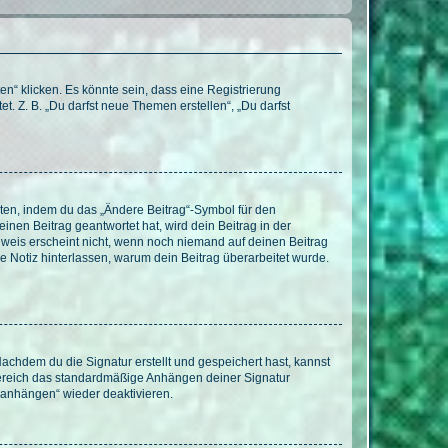
n“ klicken. Es könnte sein, dass eine Registrierung
t. Z. B. „Du darfst neue Themen erstellen“, „Du darfst
iten, indem du das „Ändere Beitrag“-Symbol für den
inen Beitrag geantwortet hat, wird dein Beitrag in der
nweis erscheint nicht, wenn noch niemand auf deinen Beitrag
ne Notiz hinterlassen, warum dein Beitrag überarbeitet wurde.
chdem du die Signatur erstellt und gespeichert hast, kannst
Bereich das standardmäßige Anhängen deiner Signatur
r anhängen“ wieder deaktivieren.