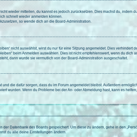
 nicht wieder mitteilen, du kannst es jedoch zurücksetzen. Dies machst du, indem 
 dich schnell wieder anmelden können.
ückzusetzen, so wende dich an die Board-Administration.
en“ nicht auswählst, wirst du nur für eine Sitzung angemeldet. Dies verhindert 
leiben“ beim Anmelden auswählen. Dies ist nicht empfehlenswert, wenn du dich an
 steht, dann wurde sie vermutlich von der Board-Administration ausgeschaltet.
 hat und die dafür sorgen, dass du im Forum angemeldet bleibst. Außerdem ermögli
tiviert wurden. Wenn du Probleme bei der An- oder Abmeldung hast, kann es helfen
n in der Datenbank des Boards gespeichert. Um diese zu ändern, gehe in den „Persö
nst du alle deine Einstellungen ändern.