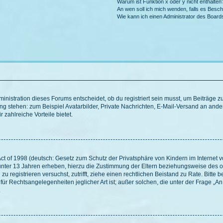
Warum ist Funktion x oder y nicht enthalten
An wen soll ich mich wenden, falls es Besc
Wie kann ich einen Administrator des Board
istration dieses Forums entscheidet, ob du registriert sein musst, um Beiträge zu s
ung stehen: zum Beispiel Avatarbilder, Private Nachrichten, E-Mail-Versand an ander
 zahlreiche Vorteile bietet.
t of 1998 (deutsch: Gesetz zum Schutz der Privatsphäre von Kindern im Internet vo
unter 13 Jahren erheben, hierzu die Zustimmung der Eltern beziehungsweise des o
h zu registrieren versuchst, zutrifft, ziehe einen rechtlichen Beistand zu Rate. Bit
für Rechtsangelegenheiten jeglicher Art ist; außer solchen, die unter der Frage „
.