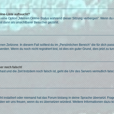
ine-Liste auftaucht?
n eine Option „Meinen Online-Status während dieser Sitzung verbergen“. Wenn du d
st dann als unsichtbarer Besucher gezählt.
en Zeitzone. In diesem Fall solltest du im „Persönlichen Bereich“ die für dich passe
den. Wenn du noch nicht registriert bist, ist dies ein guter Grund, dies jetzt zu tun
mer noch falsch!
t hast und die Zeit trotzdem noch falsch ist, geht die Uhr des Servers vermutlich fal
t installiert oder niemand hat das Forum bislang in deine Sprache übersetzt. Frag
, würden wir uns freuen, wenn du es übersetzen würdest. Weitere Informationen dazu