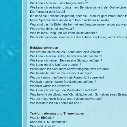
Wie kann ich meine Einstellungen ändern?
Wie kann ich verhindern, dass mein Benutzername in der Online-Liste 
Die Forenuhr geht falsch!
Ich habe die Zeitzone eingestellt, aber die Forenuhr geht immer noch f
Meine Sprache steht auf diesem Board nicht zur Auswahl!
Was sind das für Bilder, die bei meinem Benutzernamen angezeigt we
Wie verwende ich einen Avatar?
Was ist mein Rang und wie kann ich ihn ändern?
Wenn ich bei einem Benutzer auf den E-Mail-Link klicke, werde ich au
Beiträge schreiben
Wie erstelle ich ein neues Thema oder eine Antwort?
Wie kann ich einen Beitrag bearbeiten oder löschen?
Wie kann ich meinem Beitrag eine Signatur anfügen?
Wie kann ich eine Umfrage erstellen?
Wieso kann ich nicht mehr Antwortmöglichkeiten erstellen?
Wie bearbeite oder lösche ich eine Umfrage?
Warum kann ich auf bestimmte Foren nicht zugreifen?
Weshalb kann ich keine Dateianhänge anfügen?
Weshalb wurde ich verwarnt?
Wie kann ich Beiträge den Moderatoren melden?
Was bewirkt die „Speichern“-Schaltfläche beim Schreiben eines Beitra
Warum muss mein Beitrag erst freigegeben werden?
Wie markiere ich ein Thema als neu?
Textformatierung und Thementypen
Was ist BBCode?
Kann ich HTML benutzen?
Was sind Smilies?