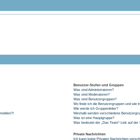
om Tauchteam Mönchengladbach e.V.
-> info@tauchteam-mg.de <--> https://forum.tauchteam-mg.de
Benutzer-Stufen und Gruppen
Was sind Administratoren?
Was sind Moderatoren?
Was sind Benutzergruppen?
Wo finde ich die Benutzergruppen und wie tr
Wie werde ich Gruppenleiter?
anmelden?!
Weshalb werden verschiedene Benutzergrupp
Was ist eine Hauptgruppe?
Was bedeutet der „Das Team“-Link auf der S
Private Nachrichten
Ich kann keine Privaten Nachrichten versch