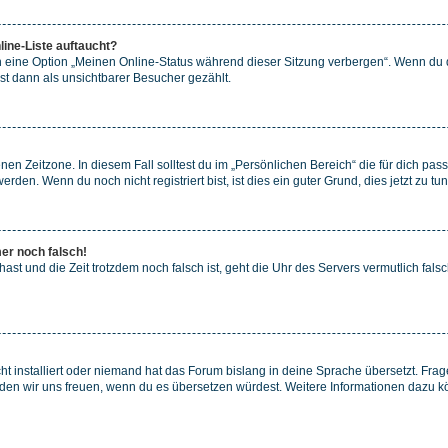
ine-Liste auftaucht?
n eine Option „Meinen Online-Status während dieser Sitzung verbergen“. Wenn du d
st dann als unsichtbarer Besucher gezählt.
en Zeitzone. In diesem Fall solltest du im „Persönlichen Bereich“ die für dich passe
den. Wenn du noch nicht registriert bist, ist dies ein guter Grund, dies jetzt zu tun
mer noch falsch!
t hast und die Zeit trotzdem noch falsch ist, geht die Uhr des Servers vermutlich fal
t installiert oder niemand hat das Forum bislang in deine Sprache übersetzt. Frag
, würden wir uns freuen, wenn du es übersetzen würdest. Weitere Informationen dazu