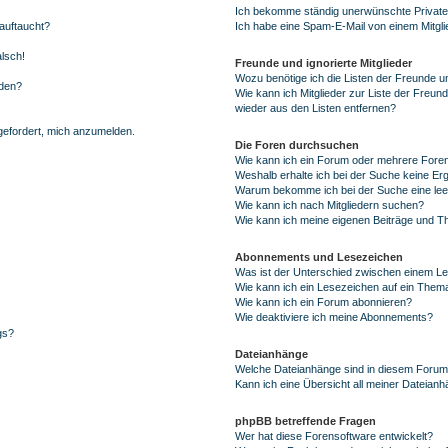
Ich bekomme ständig unerwünschte Private
auftaucht?
Ich habe eine Spam-E-Mail von einem Mitgli
alsch!
Freunde und ignorierte Mitglieder
Wozu benötige ich die Listen der Freunde un
rden?
Wie kann ich Mitglieder zur Liste der Freund
wieder aus den Listen entfernen?
fgefordert, mich anzumelden.
Die Foren durchsuchen
Wie kann ich ein Forum oder mehrere For
Weshalb erhalte ich bei der Suche keine Er
Warum bekomme ich bei der Suche eine lee
Wie kann ich nach Mitgliedern suchen?
Wie kann ich meine eigenen Beiträge und T
Abonnements und Lesezeichen
Was ist der Unterschied zwischen einem L
Wie kann ich ein Lesezeichen auf ein Them
Wie kann ich ein Forum abonnieren?
Wie deaktiviere ich meine Abonnements?
gs?
Dateianhänge
Welche Dateianhänge sind in diesem Forum
Kann ich eine Übersicht all meiner Dateian
phpBB betreffende Fragen
Wer hat diese Forensoftware entwickelt?