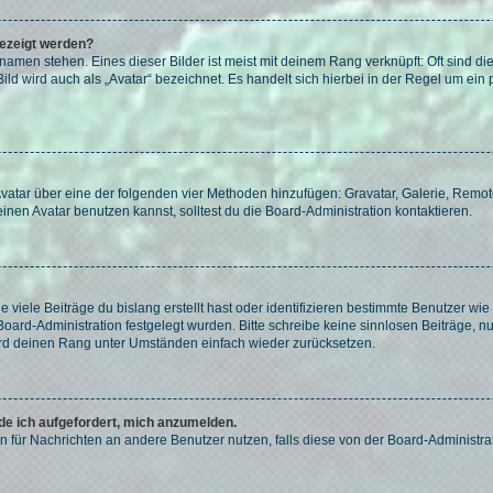
gezeigt werden?
amen stehen. Eines dieser Bilder ist meist mit deinem Rang verknüpft: Oft sind di
ld wird auch als „Avatar“ bezeichnet. Es handelt sich hierbei in der Regel um ein
 Avatar über eine der folgenden vier Methoden hinzufügen: Gravatar, Galerie, Rem
en Avatar benutzen kannst, solltest du die Board-Administration kontaktieren.
viele Beiträge du bislang erstellt hast oder identifizieren bestimmte Benutzer w
 Board-Administration festgelegt wurden. Bitte schreibe keine sinnlosen Beiträge
wird deinen Rang unter Umständen einfach wieder zurücksetzen.
rde ich aufgefordert, mich anzumelden.
ion für Nachrichten an andere Benutzer nutzen, falls diese von der Board-Administ