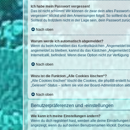
Ich habe mein Passwort vergessen!
Das ist nicht schlimm! Wir können dir zwar dein altes Passwort
vergessen“ klickst und den Anweisungen folgst. So solltest du
Solltest du trotzdem nicht in der Lage sein, dein Passwort zur
Nach oben
Warum werde ich automatisch abgemeldet?
Wenn du beim Anmelden das Kontrollkästchen „Angemeldet bleib
angemeldet zu bleiben, kannst du das Kästchen „Angemeldet b
Internetcafé, befindest. Wenn diese Option nicht zur Verfügung
Nach oben
Wozu ist die Funktion „Alle Cookies löschen“?
„Alle Cookies löschen“ löscht die Cookies, die phpBB erstellt
„Gelesen“-Status – sofern sie von der Board-Administration ak
Nach oben
Benutzerpräferenzen und -einstellungen
Wie kann ich meine Einstellungen ändern?
Wenn du dich registriert hast, werden alle deine Einstellunge
angezeigt, wenn du auf deinen Benutzernamen klickst. Dort kan