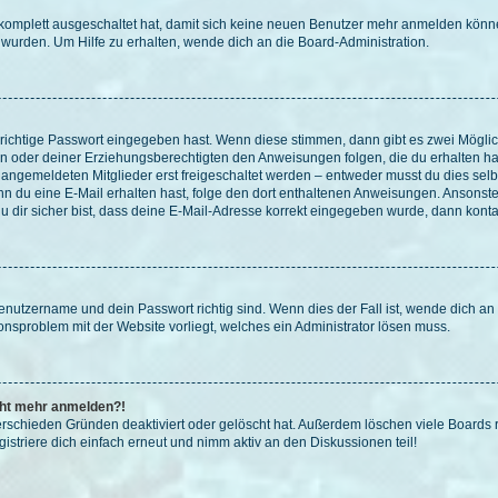
g komplett ausgeschaltet hat, damit sich keine neuen Benutzer mehr anmelden könn
 wurden. Um Hilfe zu erhalten, wende dich an die Board-Administration.
 richtige Passwort eingegeben hast. Wenn diese stimmen, dann gibt es zwei Mögl
tern oder deiner Erziehungsberechtigten den Anweisungen folgen, die du erhalten ha
u angemeldeten Mitglieder erst freigeschaltet werden – entweder musst du dies selbs
. Wenn du eine E-Mail erhalten hast, folge den dort enthaltenen Anweisungen. Ansons
 dir sicher bist, dass deine E-Mail-Adresse korrekt eingegeben wurde, dann kontak
Benutzername und dein Passwort richtig sind. Wenn dies der Fall ist, wende dich a
ionsproblem mit der Website vorliegt, welches ein Administrator lösen muss.
icht mehr anmelden?!
erschieden Gründen deaktiviert oder gelöscht hat. Außerdem löschen viele Boards r
triere dich einfach erneut und nimm aktiv an den Diskussionen teil!