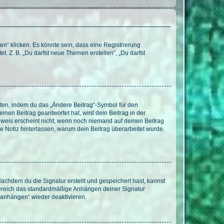
n“ klicken. Es könnte sein, dass eine Registrierung
t. Z. B. „Du darfst neue Themen erstellen“, „Du darfst
iten, indem du das „Ändere Beitrag“-Symbol für den
inen Beitrag geantwortet hat, wird dein Beitrag in der
nweis erscheint nicht, wenn noch niemand auf deinen Beitrag
ne Notiz hinterlassen, warum dein Beitrag überarbeitet wurde.
chdem du die Signatur erstellt und gespeichert hast, kannst
Bereich das standardmäßige Anhängen deiner Signatur
r anhängen“ wieder deaktivieren.