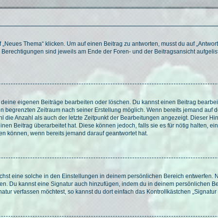
„Neues Thema“ klicken. Um auf einen Beitrag zu antworten, musst du auf „Antworte
e Berechtigungen sind jeweils am Ende der Foren- und der Beitragsansicht aufgeliste
r deine eigenen Beiträge bearbeiten oder löschen. Du kannst einen Beitrag bearbe
inen begrenzten Zeitraum nach seiner Erstellung möglich. Wenn bereits jemand auf de
 die Anzahl als auch der letzte Zeitpunkt der Bearbeitungen angezeigt. Dieser Hi
en Beitrag überarbeitet hat. Diese können jedoch, falls sie es für nötig halten, ei
hen können, wenn bereits jemand darauf geantwortet hat.
st eine solche in den Einstellungen in deinem persönlichen Bereich entwerfen. Na
eren. Du kannst eine Signatur auch hinzufügen, indem du in deinem persönlichen 
atur verfassen möchtest, so kannst du dort einfach das Kontrollkästchen „Signatu