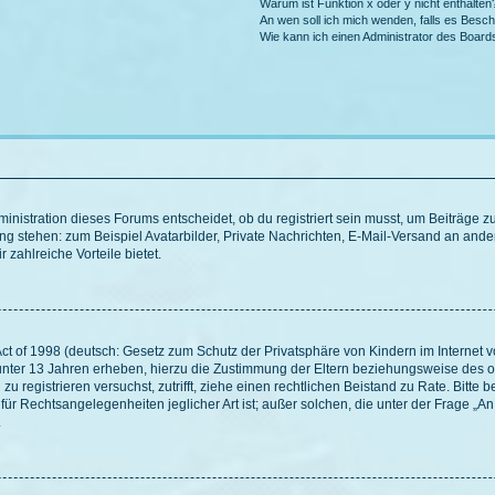
Warum ist Funktion x oder y nicht enthalten
An wen soll ich mich wenden, falls es Besc
Wie kann ich einen Administrator des Board
istration dieses Forums entscheidet, ob du registriert sein musst, um Beiträge zu s
ung stehen: zum Beispiel Avatarbilder, Private Nachrichten, E-Mail-Versand an ander
 zahlreiche Vorteile bietet.
t of 1998 (deutsch: Gesetz zum Schutz der Privatsphäre von Kindern im Internet vo
unter 13 Jahren erheben, hierzu die Zustimmung der Eltern beziehungsweise des o
h zu registrieren versuchst, zutrifft, ziehe einen rechtlichen Beistand zu Rate. Bit
für Rechtsangelegenheiten jeglicher Art ist; außer solchen, die unter der Frage „
.