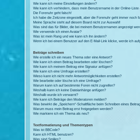
Wie kann ich meine Einstellungen ändern?
Wie kann ich verhindern, dass mein Benutzername in der Online-Liste 
Die Forenuhr geht falsch!
Ich habe die Zeitzone eingestellt, aber die Forenuhr geht immer noch f
Meine Sprache steht auf diesem Board nicht zur Auswahl!
Was sind das für Bilder, die bei meinem Benutzernamen angezeigt we
Wie verwende ich einen Avatar?
Was ist mein Rang und wie kann ich ihn ändern?
Wenn ich bei einem Benutzer auf den E-Mail-Link klicke, werde ich au
Beiträge schreiben
Wie erstelle ich ein neues Thema oder eine Antwort?
Wie kann ich einen Beitrag bearbeiten oder löschen?
Wie kann ich meinem Beitrag eine Signatur anfügen?
Wie kann ich eine Umfrage erstellen?
Wieso kann ich nicht mehr Antwortmöglichkeiten erstellen?
Wie bearbeite oder lösche ich eine Umfrage?
Warum kann ich auf bestimmte Foren nicht zugreifen?
Weshalb kann ich keine Dateianhänge anfügen?
Weshalb wurde ich verwarnt?
Wie kann ich Beiträge den Moderatoren melden?
Was bewirkt die „Speichern“-Schaltfläche beim Schreiben eines Beitra
Warum muss mein Beitrag erst freigegeben werden?
Wie markiere ich ein Thema als neu?
Textformatierung und Thementypen
Was ist BBCode?
Kann ich HTML benutzen?
Was sind Smilies?