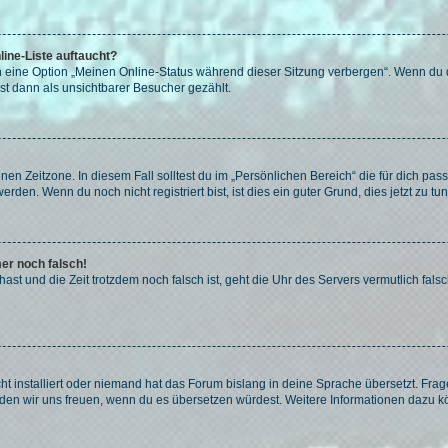
ine-Liste auftaucht?
n eine Option „Meinen Online-Status während dieser Sitzung verbergen“. Wenn du d
st dann als unsichtbarer Besucher gezählt.
en Zeitzone. In diesem Fall solltest du im „Persönlichen Bereich“ die für dich passe
den. Wenn du noch nicht registriert bist, ist dies ein guter Grund, dies jetzt zu tun
mer noch falsch!
t hast und die Zeit trotzdem noch falsch ist, geht die Uhr des Servers vermutlich fal
t installiert oder niemand hat das Forum bislang in deine Sprache übersetzt. Frag
, würden wir uns freuen, wenn du es übersetzen würdest. Weitere Informationen dazu