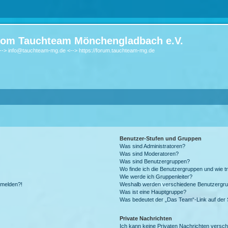
om Tauchteam Mönchengladbach e.V.
-> info@tauchteam-mg.de <--> https://forum.tauchteam-mg.de
Benutzer-Stufen und Gruppen
Was sind Administratoren?
Was sind Moderatoren?
Was sind Benutzergruppen?
Wo finde ich die Benutzergruppen und wie tr
Wie werde ich Gruppenleiter?
anmelden?!
Weshalb werden verschiedene Benutzergrupp
Was ist eine Hauptgruppe?
Was bedeutet der „Das Team“-Link auf der S
Private Nachrichten
Ich kann keine Privaten Nachrichten versch