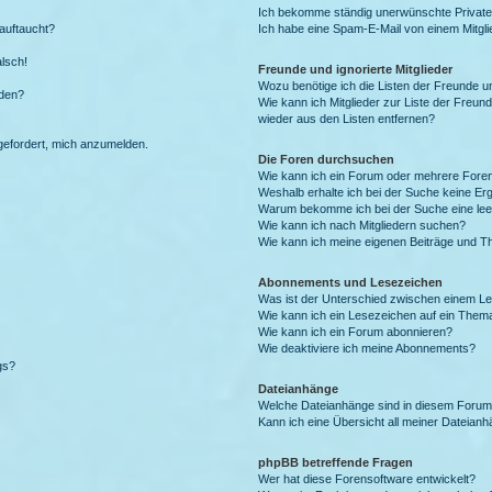
Ich bekomme ständig unerwünschte Private
auftaucht?
Ich habe eine Spam-E-Mail von einem Mitgli
alsch!
Freunde und ignorierte Mitglieder
Wozu benötige ich die Listen der Freunde un
rden?
Wie kann ich Mitglieder zur Liste der Freund
wieder aus den Listen entfernen?
fgefordert, mich anzumelden.
Die Foren durchsuchen
Wie kann ich ein Forum oder mehrere For
Weshalb erhalte ich bei der Suche keine Er
Warum bekomme ich bei der Suche eine lee
Wie kann ich nach Mitgliedern suchen?
Wie kann ich meine eigenen Beiträge und T
Abonnements und Lesezeichen
Was ist der Unterschied zwischen einem L
Wie kann ich ein Lesezeichen auf ein Them
Wie kann ich ein Forum abonnieren?
Wie deaktiviere ich meine Abonnements?
gs?
Dateianhänge
Welche Dateianhänge sind in diesem Forum
Kann ich eine Übersicht all meiner Dateian
phpBB betreffende Fragen
Wer hat diese Forensoftware entwickelt?