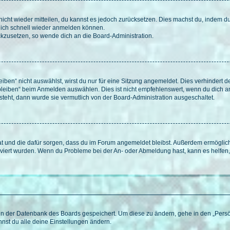
 nicht wieder mitteilen, du kannst es jedoch zurücksetzen. Dies machst du, indem 
 dich schnell wieder anmelden können.
ückzusetzen, so wende dich an die Board-Administration.
en“ nicht auswählst, wirst du nur für eine Sitzung angemeldet. Dies verhindert 
leiben“ beim Anmelden auswählen. Dies ist nicht empfehlenswert, wenn du dich an
 steht, dann wurde sie vermutlich von der Board-Administration ausgeschaltet.
 hat und die dafür sorgen, dass du im Forum angemeldet bleibst. Außerdem ermögli
tiviert wurden. Wenn du Probleme bei der An- oder Abmeldung hast, kann es helfen
n in der Datenbank des Boards gespeichert. Um diese zu ändern, gehe in den „Persö
nst du alle deine Einstellungen ändern.