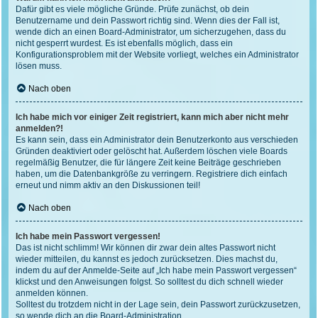
Dafür gibt es viele mögliche Gründe. Prüfe zunächst, ob dein
Benutzername und dein Passwort richtig sind. Wenn dies der Fall ist,
wende dich an einen Board-Administrator, um sicherzugehen, dass du
nicht gesperrt wurdest. Es ist ebenfalls möglich, dass ein
Konfigurationsproblem mit der Website vorliegt, welches ein Administrator
lösen muss.
Nach oben
Ich habe mich vor einiger Zeit registriert, kann mich aber nicht mehr
anmelden?!
Es kann sein, dass ein Administrator dein Benutzerkonto aus verschieden
Gründen deaktiviert oder gelöscht hat. Außerdem löschen viele Boards
regelmäßig Benutzer, die für längere Zeit keine Beiträge geschrieben
haben, um die Datenbankgröße zu verringern. Registriere dich einfach
erneut und nimm aktiv an den Diskussionen teil!
Nach oben
Ich habe mein Passwort vergessen!
Das ist nicht schlimm! Wir können dir zwar dein altes Passwort nicht
wieder mitteilen, du kannst es jedoch zurücksetzen. Dies machst du,
indem du auf der Anmelde-Seite auf „Ich habe mein Passwort vergessen“
klickst und den Anweisungen folgst. So solltest du dich schnell wieder
anmelden können.
Solltest du trotzdem nicht in der Lage sein, dein Passwort zurückzusetzen,
so wende dich an die Board-Administration.