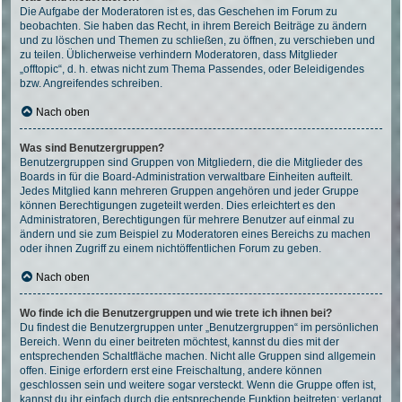
Die Aufgabe der Moderatoren ist es, das Geschehen im Forum zu
beobachten. Sie haben das Recht, in ihrem Bereich Beiträge zu ändern
und zu löschen und Themen zu schließen, zu öffnen, zu verschieben und
zu teilen. Üblicherweise verhindern Moderatoren, dass Mitglieder
„offtopic“, d. h. etwas nicht zum Thema Passendes, oder Beleidigendes
bzw. Angreifendes schreiben.
Nach oben
Was sind Benutzergruppen?
Benutzergruppen sind Gruppen von Mitgliedern, die die Mitglieder des
Boards in für die Board-Administration verwaltbare Einheiten aufteilt.
Jedes Mitglied kann mehreren Gruppen angehören und jeder Gruppe
können Berechtigungen zugeteilt werden. Dies erleichtert es den
Administratoren, Berechtigungen für mehrere Benutzer auf einmal zu
ändern und sie zum Beispiel zu Moderatoren eines Bereichs zu machen
oder ihnen Zugriff zu einem nichtöffentlichen Forum zu geben.
Nach oben
Wo finde ich die Benutzergruppen und wie trete ich ihnen bei?
Du findest die Benutzergruppen unter „Benutzergruppen“ im persönlichen
Bereich. Wenn du einer beitreten möchtest, kannst du dies mit der
entsprechenden Schaltfläche machen. Nicht alle Gruppen sind allgemein
offen. Einige erfordern erst eine Freischaltung, andere können
geschlossen sein und weitere sogar versteckt. Wenn die Gruppe offen ist,
kannst du ihr einfach durch die entsprechende Funktion beitreten; verlangt