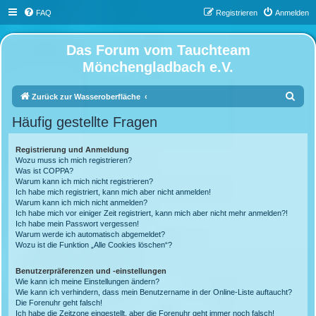
FAQ
Registrieren
Anmelden
Das Forum vom Tauchteam
Mönchengladbach e.V.
S
Zurück zur Wasseroberfläche
u
Häufig gestellte Fragen
c
h
Registrierung und Anmeldung
Wozu muss ich mich registrieren?
e
Was ist COPPA?
Warum kann ich mich nicht registrieren?
Ich habe mich registriert, kann mich aber nicht anmelden!
Warum kann ich mich nicht anmelden?
Ich habe mich vor einiger Zeit registriert, kann mich aber nicht mehr anmelden?!
Ich habe mein Passwort vergessen!
Warum werde ich automatisch abgemeldet?
Wozu ist die Funktion „Alle Cookies löschen“?
Benutzerpräferenzen und -einstellungen
Wie kann ich meine Einstellungen ändern?
Wie kann ich verhindern, dass mein Benutzername in der Online-Liste auftaucht?
Die Forenuhr geht falsch!
Ich habe die Zeitzone eingestellt, aber die Forenuhr geht immer noch falsch!