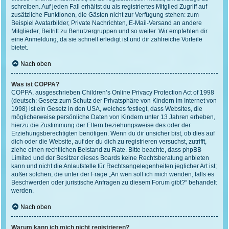
schreiben. Auf jeden Fall erhältst du als registriertes Mitglied Zugriff auf
zusätzliche Funktionen, die Gästen nicht zur Verfügung stehen: zum
Beispiel Avatarbilder, Private Nachrichten, E-Mail-Versand an andere
Mitglieder, Beitritt zu Benutzergruppen und so weiter. Wir empfehlen dir
eine Anmeldung, da sie schnell erledigt ist und dir zahlreiche Vorteile
bietet.
Nach oben
Was ist COPPA?
COPPA, ausgeschrieben Children’s Online Privacy Protection Act of 1998
(deutsch: Gesetz zum Schutz der Privatsphäre von Kindern im Internet von
1998) ist ein Gesetz in den USA, welches festlegt, dass Websites, die
möglicherweise persönliche Daten von Kindern unter 13 Jahren erheben,
hierzu die Zustimmung der Eltern beziehungsweise des oder der
Erziehungsberechtigten benötigen. Wenn du dir unsicher bist, ob dies auf
dich oder die Website, auf der du dich zu registrieren versuchst, zutrifft,
ziehe einen rechtlichen Beistand zu Rate. Bitte beachte, dass phpBB
Limited und der Besitzer dieses Boards keine Rechtsberatung anbieten
kann und nicht die Anlaufstelle für Rechtsangelegenheiten jeglicher Art ist;
außer solchen, die unter der Frage „An wen soll ich mich wenden, falls es
Beschwerden oder juristische Anfragen zu diesem Forum gibt?“ behandelt
werden.
Nach oben
Warum kann ich mich nicht registrieren?