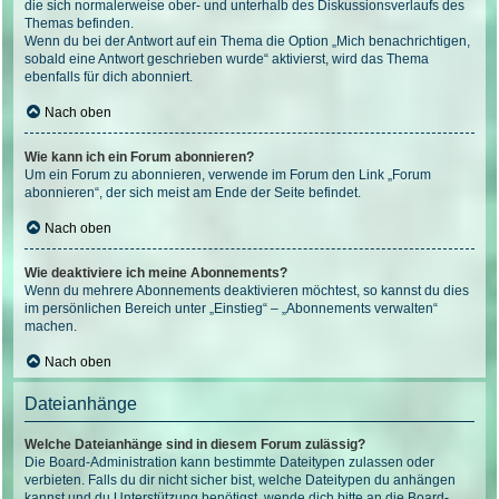
die sich normalerweise ober- und unterhalb des Diskussionsverlaufs des
Themas befinden.
Wenn du bei der Antwort auf ein Thema die Option „Mich benachrichtigen,
sobald eine Antwort geschrieben wurde“ aktivierst, wird das Thema
ebenfalls für dich abonniert.
Nach oben
Wie kann ich ein Forum abonnieren?
Um ein Forum zu abonnieren, verwende im Forum den Link „Forum
abonnieren“, der sich meist am Ende der Seite befindet.
Nach oben
Wie deaktiviere ich meine Abonnements?
Wenn du mehrere Abonnements deaktivieren möchtest, so kannst du dies
im persönlichen Bereich unter „Einstieg“ – „Abonnements verwalten“
machen.
Nach oben
Dateianhänge
Welche Dateianhänge sind in diesem Forum zulässig?
Die Board-Administration kann bestimmte Dateitypen zulassen oder
verbieten. Falls du dir nicht sicher bist, welche Dateitypen du anhängen
kannst und du Unterstützung benötigst, wende dich bitte an die Board-