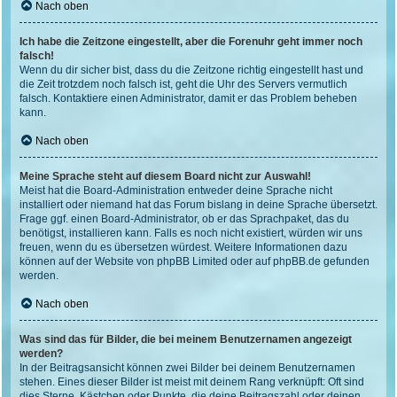
Nach oben
Ich habe die Zeitzone eingestellt, aber die Forenuhr geht immer noch
falsch!
Wenn du dir sicher bist, dass du die Zeitzone richtig eingestellt hast und
die Zeit trotzdem noch falsch ist, geht die Uhr des Servers vermutlich
falsch. Kontaktiere einen Administrator, damit er das Problem beheben
kann.
Nach oben
Meine Sprache steht auf diesem Board nicht zur Auswahl!
Meist hat die Board-Administration entweder deine Sprache nicht
installiert oder niemand hat das Forum bislang in deine Sprache übersetzt.
Frage ggf. einen Board-Administrator, ob er das Sprachpaket, das du
benötigst, installieren kann. Falls es noch nicht existiert, würden wir uns
freuen, wenn du es übersetzen würdest. Weitere Informationen dazu
können auf der Website von
phpBB Limited
oder auf
phpBB.de
gefunden
werden.
Nach oben
Was sind das für Bilder, die bei meinem Benutzernamen angezeigt
werden?
In der Beitragsansicht können zwei Bilder bei deinem Benutzernamen
stehen. Eines dieser Bilder ist meist mit deinem Rang verknüpft: Oft sind
dies Sterne, Kästchen oder Punkte, die deine Beitragszahl oder deinen