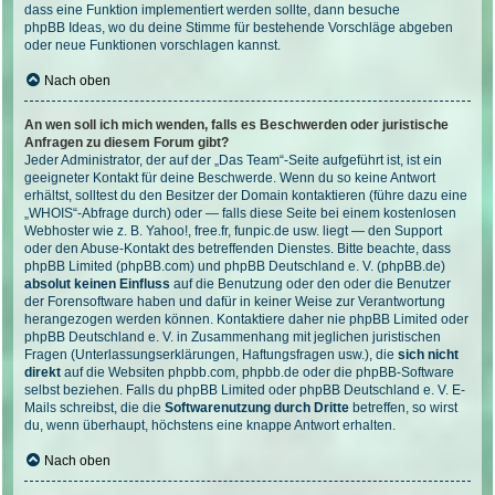
dass eine Funktion implementiert werden sollte, dann besuche
phpBB Ideas
, wo du deine Stimme für bestehende Vorschläge abgeben
oder neue Funktionen vorschlagen kannst.
Nach oben
An wen soll ich mich wenden, falls es Beschwerden oder juristische
Anfragen zu diesem Forum gibt?
Jeder Administrator, der auf der „Das Team“-Seite aufgeführt ist, ist ein
geeigneter Kontakt für deine Beschwerde. Wenn du so keine Antwort
erhältst, solltest du den Besitzer der Domain kontaktieren (führe dazu eine
„WHOIS“-Abfrage
durch) oder — falls diese Seite bei einem kostenlosen
Webhoster wie z. B. Yahoo!, free.fr, funpic.de usw. liegt — den Support
oder den Abuse-Kontakt des betreffenden Dienstes. Bitte beachte, dass
phpBB Limited (phpBB.com) und phpBB Deutschland e. V. (phpBB.de)
absolut keinen Einfluss
auf die Benutzung oder den oder die Benutzer
der Forensoftware haben und dafür in keiner Weise zur Verantwortung
herangezogen werden können. Kontaktiere daher nie phpBB Limited oder
phpBB Deutschland e. V. in Zusammenhang mit jeglichen juristischen
Fragen (Unterlassungserklärungen, Haftungsfragen usw.), die
sich nicht
direkt
auf die Websiten phpbb.com, phpbb.de oder die phpBB-Software
selbst beziehen. Falls du phpBB Limited oder phpBB Deutschland e. V. E-
Mails schreibst, die die
Softwarenutzung durch Dritte
betreffen, so wirst
du, wenn überhaupt, höchstens eine knappe Antwort erhalten.
Nach oben