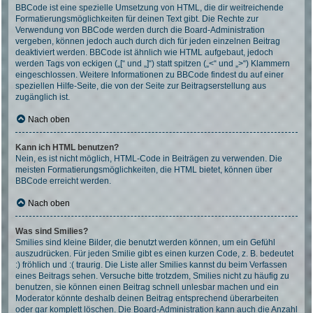
BBCode ist eine spezielle Umsetzung von HTML, die dir weitreichende
Formatierungsmöglichkeiten für deinen Text gibt. Die Rechte zur
Verwendung von BBCode werden durch die Board-Administration
vergeben, können jedoch auch durch dich für jeden einzelnen Beitrag
deaktiviert werden. BBCode ist ähnlich wie HTML aufgebaut, jedoch
werden Tags von eckigen („[“ und „]“) statt spitzen („<“ und „>“) Klammern
eingeschlossen. Weitere Informationen zu BBCode findest du auf einer
speziellen Hilfe-Seite, die von der Seite zur Beitragserstellung aus
zugänglich ist.
Nach oben
Kann ich HTML benutzen?
Nein, es ist nicht möglich, HTML-Code in Beiträgen zu verwenden. Die
meisten Formatierungsmöglichkeiten, die HTML bietet, können über
BBCode erreicht werden.
Nach oben
Was sind Smilies?
Smilies sind kleine Bilder, die benutzt werden können, um ein Gefühl
auszudrücken. Für jeden Smilie gibt es einen kurzen Code, z. B. bedeutet
:) fröhlich und :( traurig. Die Liste aller Smilies kannst du beim Verfassen
eines Beitrags sehen. Versuche bitte trotzdem, Smilies nicht zu häufig zu
benutzen, sie können einen Beitrag schnell unlesbar machen und ein
Moderator könnte deshalb deinen Beitrag entsprechend überarbeiten
oder gar komplett löschen. Die Board-Administration kann auch die Anzahl