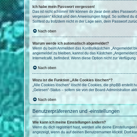
Ich habe mein Passwort vergessen!
Das ist nicht schlimm! Wir können dir zwar dein altes Passwort
vergessen“ klickst und den Anweisungen folgst. So solltest du
Solltest du trotzdem nicht in der Lage sein, dein Passwort zur
Nach oben
Warum werde ich automatisch abgemeldet?
Wenn du beim Anmelden das Kontrollkästchen „Angemeldet bleib
angemeldet zu bleiben, kannst du das Kästchen „Angemeldet b
Internetcafé, befindest. Wenn diese Option nicht zur Verfügung
Nach oben
Wozu ist die Funktion „Alle Cookies löschen“?
„Alle Cookies löschen“ löscht die Cookies, die phpBB erstellt
„Gelesen“-Status – sofern sie von der Board-Administration ak
Nach oben
Benutzerpräferenzen und -einstellungen
Wie kann ich meine Einstellungen ändern?
Wenn du dich registriert hast, werden alle deine Einstellunge
angezeigt, wenn du auf deinen Benutzernamen klickst. Dort kan