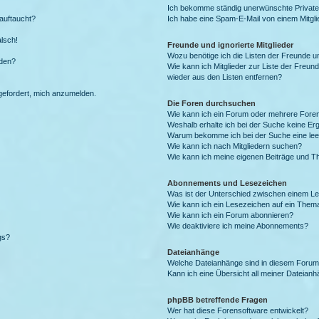
Ich bekomme ständig unerwünschte Private
auftaucht?
Ich habe eine Spam-E-Mail von einem Mitgli
alsch!
Freunde und ignorierte Mitglieder
Wozu benötige ich die Listen der Freunde un
rden?
Wie kann ich Mitglieder zur Liste der Freund
wieder aus den Listen entfernen?
fgefordert, mich anzumelden.
Die Foren durchsuchen
Wie kann ich ein Forum oder mehrere For
Weshalb erhalte ich bei der Suche keine Er
Warum bekomme ich bei der Suche eine lee
Wie kann ich nach Mitgliedern suchen?
Wie kann ich meine eigenen Beiträge und T
Abonnements und Lesezeichen
Was ist der Unterschied zwischen einem L
Wie kann ich ein Lesezeichen auf ein Them
Wie kann ich ein Forum abonnieren?
Wie deaktiviere ich meine Abonnements?
gs?
Dateianhänge
Welche Dateianhänge sind in diesem Forum
Kann ich eine Übersicht all meiner Dateian
phpBB betreffende Fragen
Wer hat diese Forensoftware entwickelt?