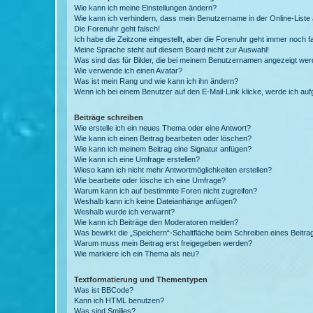
Wie kann ich meine Einstellungen ändern?
Wie kann ich verhindern, dass mein Benutzername in der Online-Liste 
Die Forenuhr geht falsch!
Ich habe die Zeitzone eingestellt, aber die Forenuhr geht immer noch f
Meine Sprache steht auf diesem Board nicht zur Auswahl!
Was sind das für Bilder, die bei meinem Benutzernamen angezeigt we
Wie verwende ich einen Avatar?
Was ist mein Rang und wie kann ich ihn ändern?
Wenn ich bei einem Benutzer auf den E-Mail-Link klicke, werde ich au
Beiträge schreiben
Wie erstelle ich ein neues Thema oder eine Antwort?
Wie kann ich einen Beitrag bearbeiten oder löschen?
Wie kann ich meinem Beitrag eine Signatur anfügen?
Wie kann ich eine Umfrage erstellen?
Wieso kann ich nicht mehr Antwortmöglichkeiten erstellen?
Wie bearbeite oder lösche ich eine Umfrage?
Warum kann ich auf bestimmte Foren nicht zugreifen?
Weshalb kann ich keine Dateianhänge anfügen?
Weshalb wurde ich verwarnt?
Wie kann ich Beiträge den Moderatoren melden?
Was bewirkt die „Speichern“-Schaltfläche beim Schreiben eines Beitra
Warum muss mein Beitrag erst freigegeben werden?
Wie markiere ich ein Thema als neu?
Textformatierung und Thementypen
Was ist BBCode?
Kann ich HTML benutzen?
Was sind Smilies?