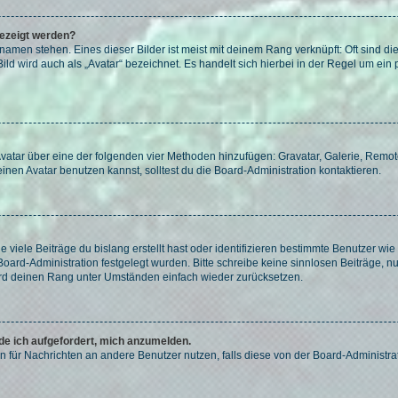
gezeigt werden?
amen stehen. Eines dieser Bilder ist meist mit deinem Rang verknüpft: Oft sind di
ld wird auch als „Avatar“ bezeichnet. Es handelt sich hierbei in der Regel um ein
 Avatar über eine der folgenden vier Methoden hinzufügen: Gravatar, Galerie, Rem
en Avatar benutzen kannst, solltest du die Board-Administration kontaktieren.
viele Beiträge du bislang erstellt hast oder identifizieren bestimmte Benutzer w
 Board-Administration festgelegt wurden. Bitte schreibe keine sinnlosen Beiträge
wird deinen Rang unter Umständen einfach wieder zurücksetzen.
rde ich aufgefordert, mich anzumelden.
ion für Nachrichten an andere Benutzer nutzen, falls diese von der Board-Administ