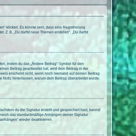
n“ klicken. Es könnte sein, dass eine Registrierung
t. Z. B. „Du darfst neue Themen erstellen“, „Du darfst
iten, indem du das „Ändere Beitrag“-Symbol für den
inen Beitrag geantwortet hat, wird dein Beitrag in der
nweis erscheint nicht, wenn noch niemand auf deinen Beitrag
ne Notiz hinterlassen, warum dein Beitrag überarbeitet wurde.
chdem du die Signatur erstellt und gespeichert hast, kannst
Bereich das standardmäßige Anhängen deiner Signatur
r anhängen“ wieder deaktivieren.