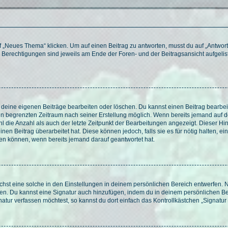
„Neues Thema“ klicken. Um auf einen Beitrag zu antworten, musst du auf „Antworte
e Berechtigungen sind jeweils am Ende der Foren- und der Beitragsansicht aufgeliste
r deine eigenen Beiträge bearbeiten oder löschen. Du kannst einen Beitrag bearbe
inen begrenzten Zeitraum nach seiner Erstellung möglich. Wenn bereits jemand auf de
 die Anzahl als auch der letzte Zeitpunkt der Bearbeitungen angezeigt. Dieser Hi
en Beitrag überarbeitet hat. Diese können jedoch, falls sie es für nötig halten, ei
hen können, wenn bereits jemand darauf geantwortet hat.
st eine solche in den Einstellungen in deinem persönlichen Bereich entwerfen. Na
eren. Du kannst eine Signatur auch hinzufügen, indem du in deinem persönlichen 
atur verfassen möchtest, so kannst du dort einfach das Kontrollkästchen „Signatu