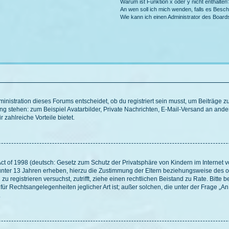
Warum ist Funktion x oder y nicht enthalten
An wen soll ich mich wenden, falls es Besc
Wie kann ich einen Administrator des Board
istration dieses Forums entscheidet, ob du registriert sein musst, um Beiträge zu s
ung stehen: zum Beispiel Avatarbilder, Private Nachrichten, E-Mail-Versand an ander
 zahlreiche Vorteile bietet.
t of 1998 (deutsch: Gesetz zum Schutz der Privatsphäre von Kindern im Internet vo
unter 13 Jahren erheben, hierzu die Zustimmung der Eltern beziehungsweise des o
h zu registrieren versuchst, zutrifft, ziehe einen rechtlichen Beistand zu Rate. Bit
für Rechtsangelegenheiten jeglicher Art ist; außer solchen, die unter der Frage „
.