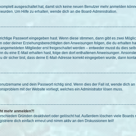
g komplett ausgeschaltet hat, damit sich keine neuen Benutzer mehr anmelden könn
 wurden. Um Hilfe zu erhalten, wende dich an die Board-Administration.
 richtige Passwort eingegeben hast. Wenn diese stimmen, dann gibt es zwei Mögl
tern oder deiner Erziehungsberechtigten den Anweisungen folgen, die du erhalten ha
u angemeldeten Mitglieder erst freigeschaltet werden – entweder musst du dies selbs
. Wenn du eine E-Mail erhalten hast, folge den dort enthaltenen Anweisungen. Ansons
 dir sicher bist, dass deine E-Mail-Adresse korrekt eingegeben wurde, dann kontak
Benutzername und dein Passwort richtig sind. Wenn dies der Fall ist, wende dich a
ionsproblem mit der Website vorliegt, welches ein Administrator lösen muss.
icht mehr anmelden?!
erschieden Gründen deaktiviert oder gelöscht hat. Außerdem löschen viele Boards r
triere dich einfach erneut und nimm aktiv an den Diskussionen teil!