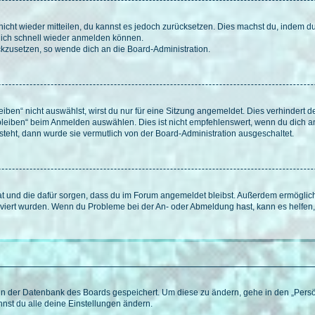
 nicht wieder mitteilen, du kannst es jedoch zurücksetzen. Dies machst du, indem 
 dich schnell wieder anmelden können.
ückzusetzen, so wende dich an die Board-Administration.
en“ nicht auswählst, wirst du nur für eine Sitzung angemeldet. Dies verhindert 
leiben“ beim Anmelden auswählen. Dies ist nicht empfehlenswert, wenn du dich an
 steht, dann wurde sie vermutlich von der Board-Administration ausgeschaltet.
 hat und die dafür sorgen, dass du im Forum angemeldet bleibst. Außerdem ermögli
tiviert wurden. Wenn du Probleme bei der An- oder Abmeldung hast, kann es helfen
n in der Datenbank des Boards gespeichert. Um diese zu ändern, gehe in den „Persö
nst du alle deine Einstellungen ändern.