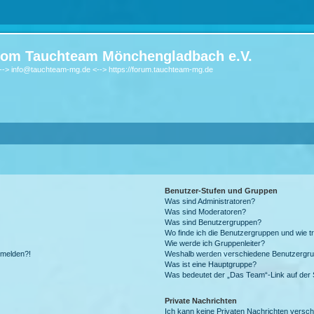
om Tauchteam Mönchengladbach e.V.
-> info@tauchteam-mg.de <--> https://forum.tauchteam-mg.de
Benutzer-Stufen und Gruppen
Was sind Administratoren?
Was sind Moderatoren?
Was sind Benutzergruppen?
Wo finde ich die Benutzergruppen und wie tr
Wie werde ich Gruppenleiter?
anmelden?!
Weshalb werden verschiedene Benutzergrupp
Was ist eine Hauptgruppe?
Was bedeutet der „Das Team“-Link auf der S
Private Nachrichten
Ich kann keine Privaten Nachrichten versch