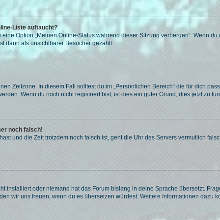
ine-Liste auftaucht?
n eine Option „Meinen Online-Status während dieser Sitzung verbergen“. Wenn du d
st dann als unsichtbarer Besucher gezählt.
en Zeitzone. In diesem Fall solltest du im „Persönlichen Bereich“ die für dich passe
den. Wenn du noch nicht registriert bist, ist dies ein guter Grund, dies jetzt zu tun
mer noch falsch!
t hast und die Zeit trotzdem noch falsch ist, geht die Uhr des Servers vermutlich fal
t installiert oder niemand hat das Forum bislang in deine Sprache übersetzt. Frag
, würden wir uns freuen, wenn du es übersetzen würdest. Weitere Informationen dazu