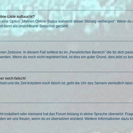
ine-Liste auftaucht?
n eine Option „Meinen Online-Status während dieser Sitzung verbergen“. Wenn du d
st dann als unsichtbarer Besucher gezählt.
en Zeitzone. In diesem Fall solltest du im „Persönlichen Bereich“ die für dich passe
den. Wenn du noch nicht registriert bist, ist dies ein guter Grund, dies jetzt zu tun
mer noch falsch!
t hast und die Zeit trotzdem noch falsch ist, geht die Uhr des Servers vermutlich fal
t installiert oder niemand hat das Forum bislang in deine Sprache übersetzt. Frag
, würden wir uns freuen, wenn du es übersetzen würdest. Weitere Informationen dazu