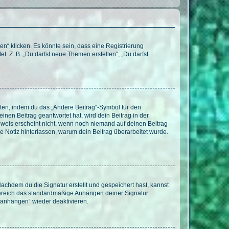
n“ klicken. Es könnte sein, dass eine Registrierung
t. Z. B. „Du darfst neue Themen erstellen“, „Du darfst
iten, indem du das „Ändere Beitrag“-Symbol für den
inen Beitrag geantwortet hat, wird dein Beitrag in der
nweis erscheint nicht, wenn noch niemand auf deinen Beitrag
ne Notiz hinterlassen, warum dein Beitrag überarbeitet wurde.
chdem du die Signatur erstellt und gespeichert hast, kannst
Bereich das standardmäßige Anhängen deiner Signatur
r anhängen“ wieder deaktivieren.