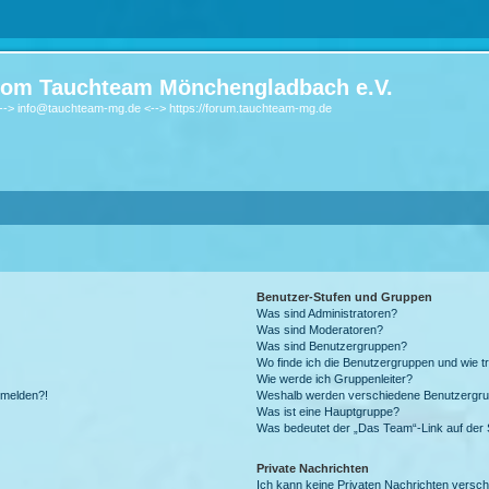
om Tauchteam Mönchengladbach e.V.
-> info@tauchteam-mg.de <--> https://forum.tauchteam-mg.de
Benutzer-Stufen und Gruppen
Was sind Administratoren?
Was sind Moderatoren?
Was sind Benutzergruppen?
Wo finde ich die Benutzergruppen und wie tr
Wie werde ich Gruppenleiter?
anmelden?!
Weshalb werden verschiedene Benutzergrupp
Was ist eine Hauptgruppe?
Was bedeutet der „Das Team“-Link auf der S
Private Nachrichten
Ich kann keine Privaten Nachrichten versch