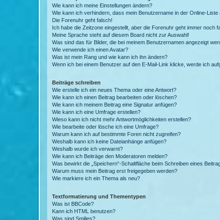
Wie kann ich meine Einstellungen ändern?
Wie kann ich verhindern, dass mein Benutzername in der Online-Liste 
Die Forenuhr geht falsch!
Ich habe die Zeitzone eingestellt, aber die Forenuhr geht immer noch f
Meine Sprache steht auf diesem Board nicht zur Auswahl!
Was sind das für Bilder, die bei meinem Benutzernamen angezeigt we
Wie verwende ich einen Avatar?
Was ist mein Rang und wie kann ich ihn ändern?
Wenn ich bei einem Benutzer auf den E-Mail-Link klicke, werde ich au
Beiträge schreiben
Wie erstelle ich ein neues Thema oder eine Antwort?
Wie kann ich einen Beitrag bearbeiten oder löschen?
Wie kann ich meinem Beitrag eine Signatur anfügen?
Wie kann ich eine Umfrage erstellen?
Wieso kann ich nicht mehr Antwortmöglichkeiten erstellen?
Wie bearbeite oder lösche ich eine Umfrage?
Warum kann ich auf bestimmte Foren nicht zugreifen?
Weshalb kann ich keine Dateianhänge anfügen?
Weshalb wurde ich verwarnt?
Wie kann ich Beiträge den Moderatoren melden?
Was bewirkt die „Speichern“-Schaltfläche beim Schreiben eines Beitra
Warum muss mein Beitrag erst freigegeben werden?
Wie markiere ich ein Thema als neu?
Textformatierung und Thementypen
Was ist BBCode?
Kann ich HTML benutzen?
Was sind Smilies?