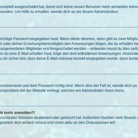
g komplett ausgeschaltet hat, damit sich keine neuen Benutzer mehr anmelden könn
 wurden. Um Hilfe zu erhalten, wende dich an die Board-Administration.
 richtige Passwort eingegeben hast. Wenn diese stimmen, dann gibt es zwei Mögl
tern oder deiner Erziehungsberechtigten den Anweisungen folgen, die du erhalten ha
u angemeldeten Mitglieder erst freigeschaltet werden – entweder musst du dies selbs
. Wenn du eine E-Mail erhalten hast, folge den dort enthaltenen Anweisungen. Ansons
 dir sicher bist, dass deine E-Mail-Adresse korrekt eingegeben wurde, dann kontak
Benutzername und dein Passwort richtig sind. Wenn dies der Fall ist, wende dich a
ionsproblem mit der Website vorliegt, welches ein Administrator lösen muss.
icht mehr anmelden?!
erschieden Gründen deaktiviert oder gelöscht hat. Außerdem löschen viele Boards r
triere dich einfach erneut und nimm aktiv an den Diskussionen teil!