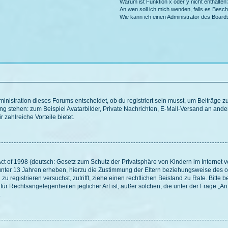
Warum ist Funktion x oder y nicht enthalten
An wen soll ich mich wenden, falls es Besc
Wie kann ich einen Administrator des Board
istration dieses Forums entscheidet, ob du registriert sein musst, um Beiträge zu s
ung stehen: zum Beispiel Avatarbilder, Private Nachrichten, E-Mail-Versand an ander
 zahlreiche Vorteile bietet.
t of 1998 (deutsch: Gesetz zum Schutz der Privatsphäre von Kindern im Internet vo
unter 13 Jahren erheben, hierzu die Zustimmung der Eltern beziehungsweise des o
h zu registrieren versuchst, zutrifft, ziehe einen rechtlichen Beistand zu Rate. Bit
für Rechtsangelegenheiten jeglicher Art ist; außer solchen, die unter der Frage „
.