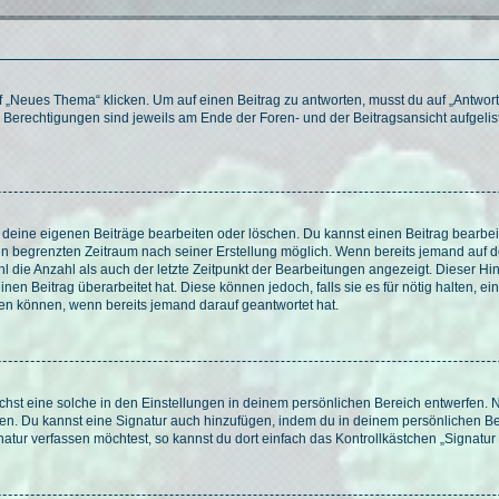
„Neues Thema“ klicken. Um auf einen Beitrag zu antworten, musst du auf „Antworte
e Berechtigungen sind jeweils am Ende der Foren- und der Beitragsansicht aufgeliste
r deine eigenen Beiträge bearbeiten oder löschen. Du kannst einen Beitrag bearbe
inen begrenzten Zeitraum nach seiner Erstellung möglich. Wenn bereits jemand auf de
 die Anzahl als auch der letzte Zeitpunkt der Bearbeitungen angezeigt. Dieser Hi
en Beitrag überarbeitet hat. Diese können jedoch, falls sie es für nötig halten, ei
hen können, wenn bereits jemand darauf geantwortet hat.
st eine solche in den Einstellungen in deinem persönlichen Bereich entwerfen. Na
eren. Du kannst eine Signatur auch hinzufügen, indem du in deinem persönlichen 
atur verfassen möchtest, so kannst du dort einfach das Kontrollkästchen „Signatu