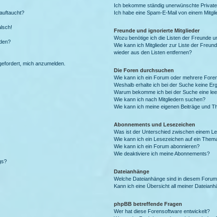
Ich bekomme ständig unerwünschte Private
auftaucht?
Ich habe eine Spam-E-Mail von einem Mitgli
alsch!
Freunde und ignorierte Mitglieder
Wozu benötige ich die Listen der Freunde un
rden?
Wie kann ich Mitglieder zur Liste der Freund
wieder aus den Listen entfernen?
fgefordert, mich anzumelden.
Die Foren durchsuchen
Wie kann ich ein Forum oder mehrere For
Weshalb erhalte ich bei der Suche keine Er
Warum bekomme ich bei der Suche eine lee
Wie kann ich nach Mitgliedern suchen?
Wie kann ich meine eigenen Beiträge und T
Abonnements und Lesezeichen
Was ist der Unterschied zwischen einem L
Wie kann ich ein Lesezeichen auf ein Them
Wie kann ich ein Forum abonnieren?
Wie deaktiviere ich meine Abonnements?
gs?
Dateianhänge
Welche Dateianhänge sind in diesem Forum
Kann ich eine Übersicht all meiner Dateian
phpBB betreffende Fragen
Wer hat diese Forensoftware entwickelt?