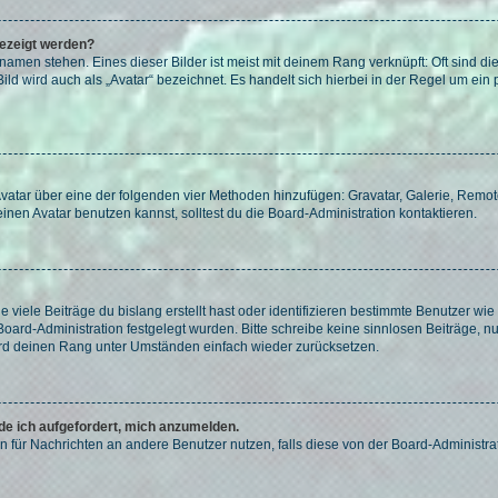
gezeigt werden?
amen stehen. Eines dieser Bilder ist meist mit deinem Rang verknüpft: Oft sind di
ld wird auch als „Avatar“ bezeichnet. Es handelt sich hierbei in der Regel um ein
 Avatar über eine der folgenden vier Methoden hinzufügen: Gravatar, Galerie, Rem
en Avatar benutzen kannst, solltest du die Board-Administration kontaktieren.
viele Beiträge du bislang erstellt hast oder identifizieren bestimmte Benutzer w
 Board-Administration festgelegt wurden. Bitte schreibe keine sinnlosen Beiträge
wird deinen Rang unter Umständen einfach wieder zurücksetzen.
rde ich aufgefordert, mich anzumelden.
ion für Nachrichten an andere Benutzer nutzen, falls diese von der Board-Administ