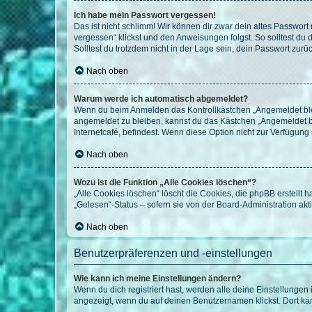
Ich habe mein Passwort vergessen!
Das ist nicht schlimm! Wir können dir zwar dein altes Passwort
vergessen“ klickst und den Anweisungen folgst. So solltest du
Solltest du trotzdem nicht in der Lage sein, dein Passwort zur
Nach oben
Warum werde ich automatisch abgemeldet?
Wenn du beim Anmelden das Kontrollkästchen „Angemeldet bleib
angemeldet zu bleiben, kannst du das Kästchen „Angemeldet b
Internetcafé, befindest. Wenn diese Option nicht zur Verfügung
Nach oben
Wozu ist die Funktion „Alle Cookies löschen“?
„Alle Cookies löschen“ löscht die Cookies, die phpBB erstellt
„Gelesen“-Status – sofern sie von der Board-Administration ak
Nach oben
Benutzerpräferenzen und -einstellungen
Wie kann ich meine Einstellungen ändern?
Wenn du dich registriert hast, werden alle deine Einstellunge
angezeigt, wenn du auf deinen Benutzernamen klickst. Dort kan