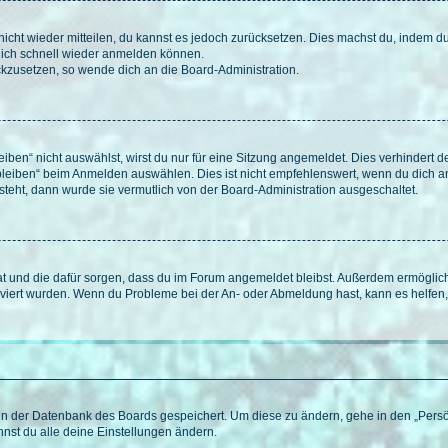
 nicht wieder mitteilen, du kannst es jedoch zurücksetzen. Dies machst du, indem 
 dich schnell wieder anmelden können.
ückzusetzen, so wende dich an die Board-Administration.
en“ nicht auswählst, wirst du nur für eine Sitzung angemeldet. Dies verhindert 
leiben“ beim Anmelden auswählen. Dies ist nicht empfehlenswert, wenn du dich an
 steht, dann wurde sie vermutlich von der Board-Administration ausgeschaltet.
 hat und die dafür sorgen, dass du im Forum angemeldet bleibst. Außerdem ermögli
tiviert wurden. Wenn du Probleme bei der An- oder Abmeldung hast, kann es helfen
n in der Datenbank des Boards gespeichert. Um diese zu ändern, gehe in den „Persö
nst du alle deine Einstellungen ändern.