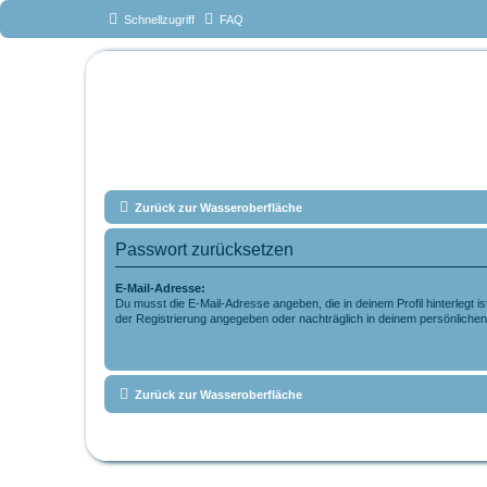
Schnellzugriff
FAQ
Das Forum v
www.tauchteam-mg.de <-
Zurück zur Wasseroberfläche
Passwort zurücksetzen
E-Mail-Adresse:
Du musst die E-Mail-Adresse angeben, die in deinem Profil hinterlegt is
der Registrierung angegeben oder nachträglich in deinem persönlichen
Zurück zur Wasseroberfläche