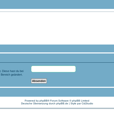
om Tauchteam Mönchengladbach e.V.
-> info@tauchteam-mg.de <--> https://forum.tauchteam-mg.de
t. Diese hast du bei
 Bereich geändert.
Powered by
phpBB
® Forum Software © phpBB Limited
Deutsche Übersetzung durch
phpBB.de
| Style par
Cri|Studio