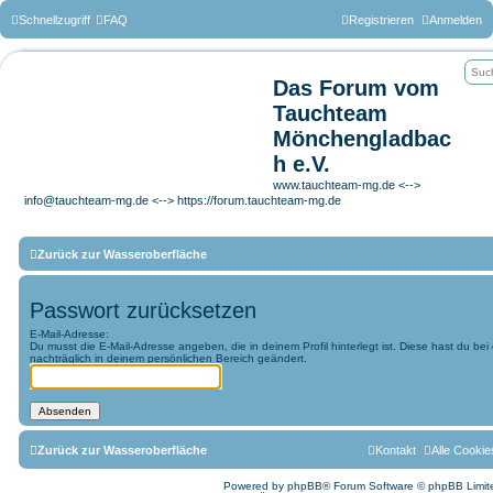
Schnellzugriff
FAQ
Registrieren
Anmelden
Das Forum vom
Tauchteam
Mönchengladbac
h e.V.
www.tauchteam-mg.de <-->
info@tauchteam-mg.de <--> https://forum.tauchteam-mg.de
Zurück zur Wasseroberfläche
Passwort zurücksetzen
E-Mail-Adresse:
Du musst die E-Mail-Adresse angeben, die in deinem Profil hinterlegt ist. Diese hast du be
nachträglich in deinem persönlichen Bereich geändert.
Zurück zur Wasseroberfläche
Kontakt
Alle Cookie
Powered by
phpBB
® Forum Software © phpBB Limit