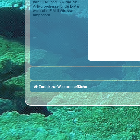
kein HTML oder BBCode. Als
Antwort-Adresse für die E-Mail
wird deine E-Mail-Adresse
angegeben.
Zurück zur Wasseroberfläche