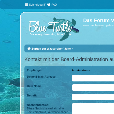
Schnellzugriff
FAQ
Das Forum v
www.tauchteam-mg.de <-
Zurück zur Wasseroberfläche
Kontakt mit der Board-Administration 
Empfänger:
Administrator
Deine E-Mail-Adresse:
Dein Name:
Betreff:
Nachrichtentext:
Diese Nachricht wird als reiner
Text verschickt, verwende daher