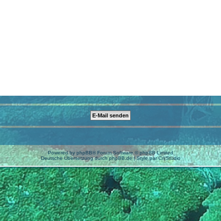
Powered by
phpBB
® Forum Software © phpBB Limited
Deutsche Übersetzung durch
phpBB.de
| Style par
Cri|Studio