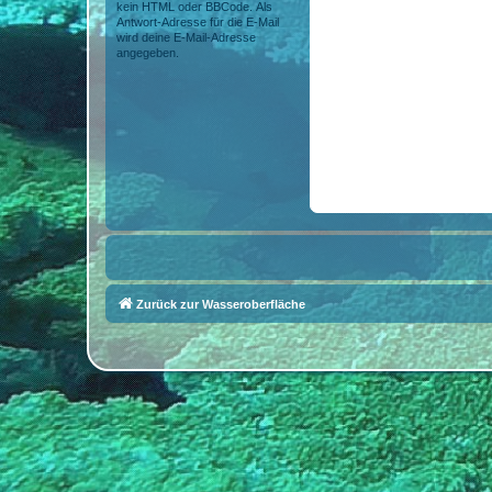
kein HTML oder BBCode. Als
Antwort-Adresse für die E-Mail
wird deine E-Mail-Adresse
angegeben.
Zurück zur Wasseroberfläche