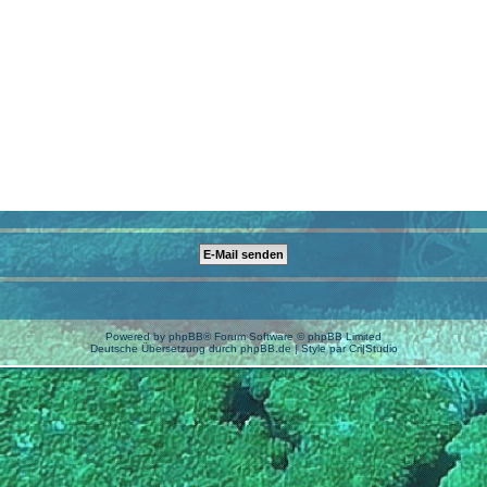
Powered by
phpBB
® Forum Software © phpBB Limited
Deutsche Übersetzung durch
phpBB.de
| Style par
Cri|Studio