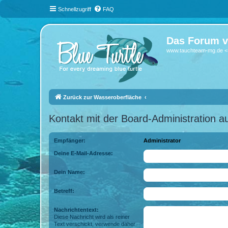
Schnellzugriff
FAQ
Das Forum v
www.tauchteam-mg.de <-
Zurück zur Wasseroberfläche
Kontakt mit der Board-Administration 
Empfänger:
Administrator
Deine E-Mail-Adresse:
Dein Name:
Betreff:
Nachrichtentext:
Diese Nachricht wird als reiner
Text verschickt, verwende daher