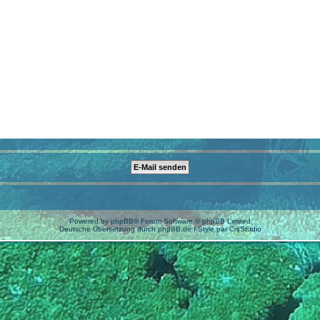
Powered by
phpBB
® Forum Software © phpBB Limited
Deutsche Übersetzung durch
phpBB.de
| Style par
Cri|Studio