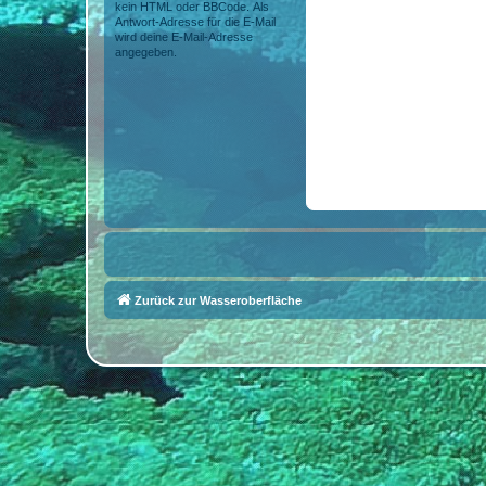
kein HTML oder BBCode. Als
Antwort-Adresse für die E-Mail
wird deine E-Mail-Adresse
angegeben.
Zurück zur Wasseroberfläche