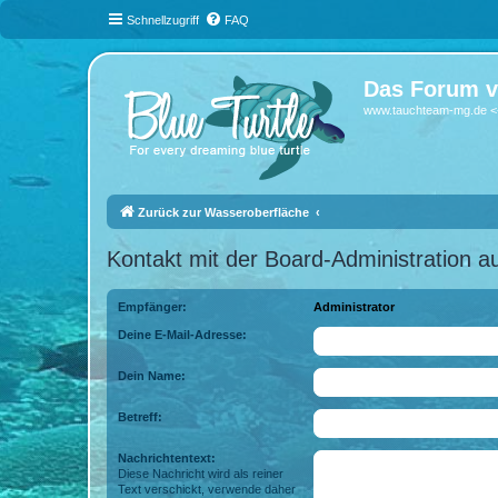
Schnellzugriff
FAQ
Das Forum v
www.tauchteam-mg.de <-
Zurück zur Wasseroberfläche
Kontakt mit der Board-Administration 
Empfänger:
Administrator
Deine E-Mail-Adresse:
Dein Name:
Betreff:
Nachrichtentext:
Diese Nachricht wird als reiner
Text verschickt, verwende daher