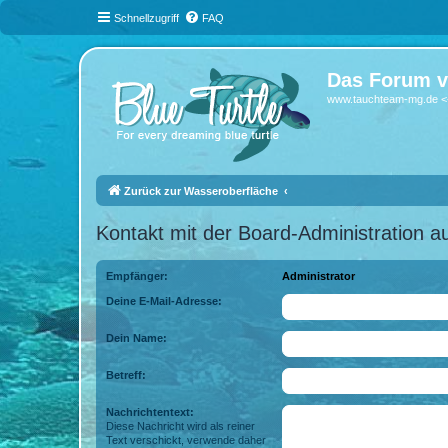
Schnellzugriff
FAQ
Das Forum v
www.tauchteam-mg.de <-
Zurück zur Wasseroberfläche
Kontakt mit der Board-Administration 
Empfänger:
Administrator
Deine E-Mail-Adresse:
Dein Name:
Betreff:
Nachrichtentext:
Diese Nachricht wird als reiner
Text verschickt, verwende daher