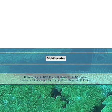
Powered by
phpBB
® Forum Software © phpBB Limited
Deutsche Übersetzung durch
phpBB.de
| Style par
Cri|Studio