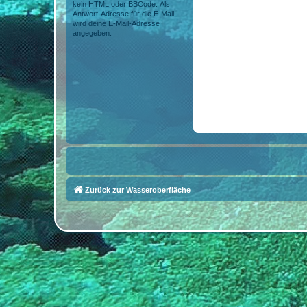
kein HTML oder BBCode. Als
Antwort-Adresse für die E-Mail
wird deine E-Mail-Adresse
angegeben.
Zurück zur Wasseroberfläche