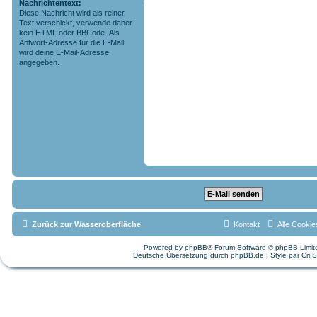
Nachrichtentext:
Diese Nachricht wird als reiner
Text verschickt, verwende daher
kein HTML oder BBCode. Als
Antwort-Adresse für die E-Mail
wird deine E-Mail-Adresse
angegeben.
Zurück zur Wasseroberfläche
Kontakt
Alle Cookie
Powered by
phpBB
® Forum Software © phpBB Limit
Deutsche Übersetzung durch
phpBB.de
| Style par
Cri|