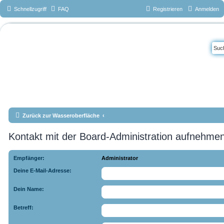
Schnellzugriff
FAQ
Registrieren
Anmelden
Das Forum vom
Tauchteam
Mönchengladbac
h e.V.
www.tauchteam-mg.de <-->
info@tauchteam-mg.de <--> https://forum.tauchteam-mg.de
Zurück zur Wasseroberfläche
Kontakt mit der Board-Administration aufnehme
Empfänger:
Administrator
Deine E-Mail-Adresse:
Dein Name:
Betreff: