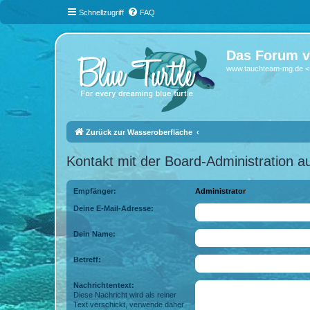
Schnellzugriff
FAQ
Das Forum v
www.tauchteam-mg.de <-
Zurück zur Wasseroberfläche
Kontakt mit der Board-Administration 
Empfänger:
Administrator
Deine E-Mail-Adresse:
Dein Name:
Betreff:
Nachrichtentext:
Diese Nachricht wird als reiner
Text verschickt, verwende daher