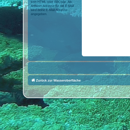
kein HTML oder BBCode. Als
Antwort-Adresse für die E-Mail
wird deine E-Mail-Adresse
angegeben.
Zurück zur Wasseroberfläche