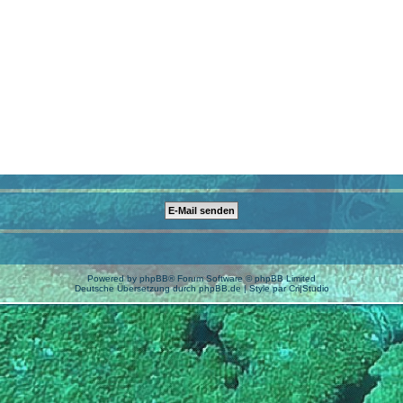
Powered by
phpBB
® Forum Software © phpBB Limited
Deutsche Übersetzung durch
phpBB.de
| Style par
Cri|Studio