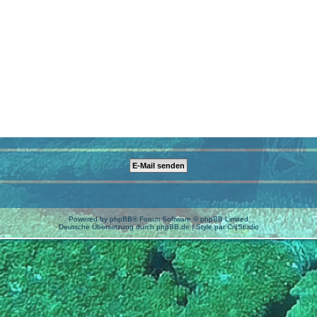
Powered by
phpBB
® Forum Software © phpBB Limited
Deutsche Übersetzung durch
phpBB.de
| Style par
Cri|Studio