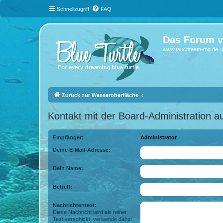
Schnellzugriff
FAQ
Das Forum v
www.tauchteam-mg.de <-
Zurück zur Wasseroberfläche
Kontakt mit der Board-Administration 
Empfänger:
Administrator
Deine E-Mail-Adresse:
Dein Name:
Betreff:
Nachrichtentext:
Diese Nachricht wird als reiner
Text verschickt, verwende daher