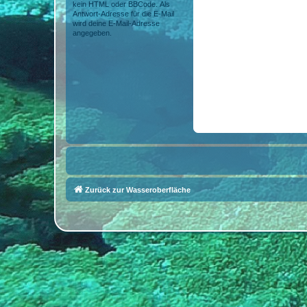
kein HTML oder BBCode. Als
Antwort-Adresse für die E-Mail
wird deine E-Mail-Adresse
angegeben.
Zurück zur Wasseroberfläche