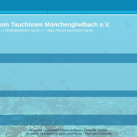
om Tauchteam Mönchengladbach e.V.
-> info@tauchteam-mg.de <--> https://forum.tauchteam-mg.de
Powered by
phpBB
® Forum Software © phpBB Limited
Deutsche Übersetzung durch
phpBB.de
| Style par
Cri|Studio