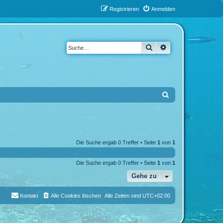
Registrieren
Anmelden
Suche
Erweiterte Suche
S
u
c
h
Die Suche ergab 0 Treffer • Seite
1
von
1
e
Die Suche ergab 0 Treffer • Seite
1
von
1
Gehe zu
Kontakt
Alle Cookies löschen
Alle Zeiten sind
UTC+02:00