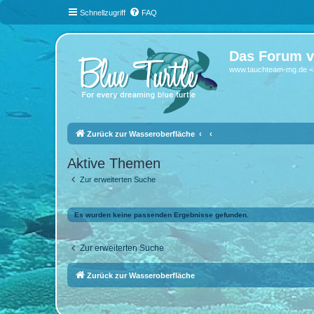
Schnellzugriff
FAQ
Das Forum v
www.tauchteam-mg.de <-
Zurück zur Wasseroberfläche
Aktive Themen
Zur erweiterten Suche
Es wurden keine passenden Ergebnisse gefunden.
Zur erweiterten Suche
Zurück zur Wasseroberfläche