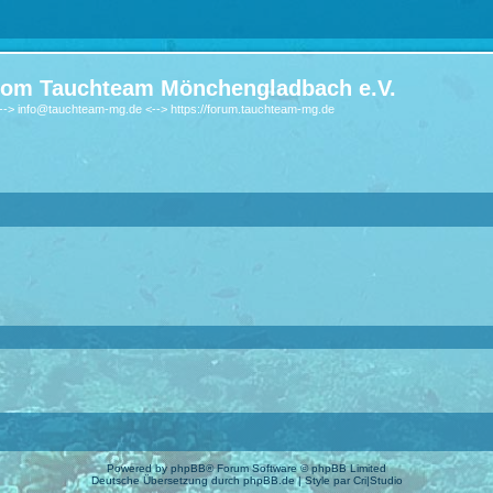
om Tauchteam Mönchengladbach e.V.
-> info@tauchteam-mg.de <--> https://forum.tauchteam-mg.de
Powered by
phpBB
® Forum Software © phpBB Limited
Deutsche Übersetzung durch
phpBB.de
| Style par
Cri|Studio