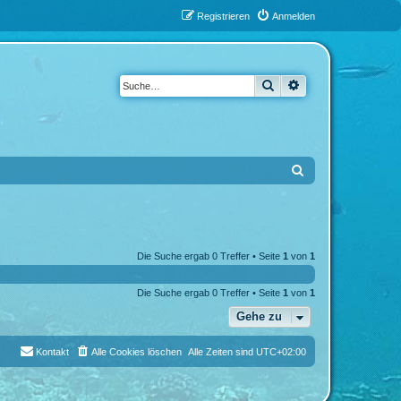
Registrieren
Anmelden
Suche
Erweiterte Suche
S
u
c
h
Die Suche ergab 0 Treffer • Seite
1
von
1
e
Die Suche ergab 0 Treffer • Seite
1
von
1
Gehe zu
Kontakt
Alle Cookies löschen
Alle Zeiten sind
UTC+02:00