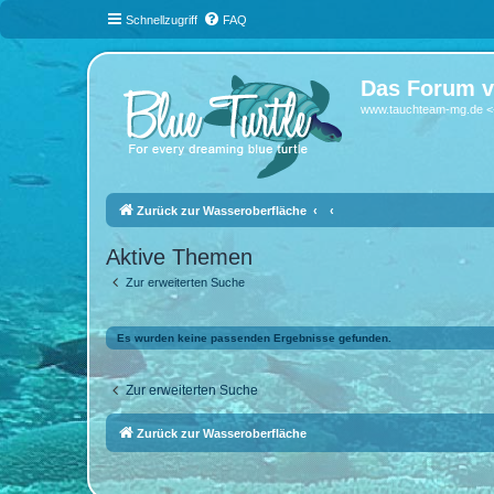
Schnellzugriff
FAQ
Das Forum v
www.tauchteam-mg.de <-
Zurück zur Wasseroberfläche
Aktive Themen
Zur erweiterten Suche
Es wurden keine passenden Ergebnisse gefunden.
Zur erweiterten Suche
Zurück zur Wasseroberfläche