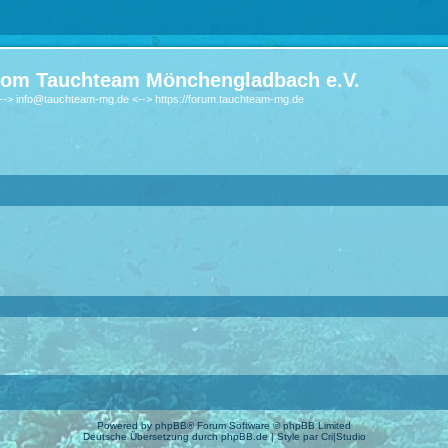
om Tauchteam Mönchengladbach e.V.
-> info@tauchteam-mg.de <--> https://forum.tauchteam-mg.de
Powered by
phpBB
® Forum Software © phpBB Limited
Deutsche Übersetzung durch
phpBB.de
| Style par
Cri|Studio