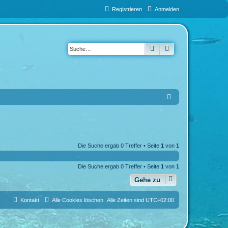
Registrieren
Anmelden
Suche
Erweiterte Suche
S
u
c
h
Die Suche ergab 0 Treffer • Seite
1
von
1
e
Die Suche ergab 0 Treffer • Seite
1
von
1
Gehe zu
Kontakt
Alle Cookies löschen
Alle Zeiten sind
UTC+02:00