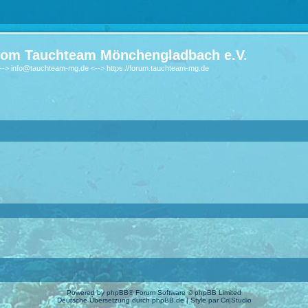
om Tauchteam Mönchengladbach e.V.
-> info@tauchteam-mg.de <--> https://forum.tauchteam-mg.de
Powered by
phpBB
® Forum Software © phpBB Limited
Deutsche Übersetzung durch
phpBB.de
| Style par
Cri|Studio