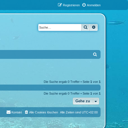
Registrieren
Anmelden
Suche
Erweiterte Suche
S
u
c
h
Die Suche ergab 0 Treffer • Seite
1
von
1
e
Die Suche ergab 0 Treffer • Seite
1
von
1
Gehe zu
Kontakt
Alle Cookies löschen
Alle Zeiten sind
UTC+02:00