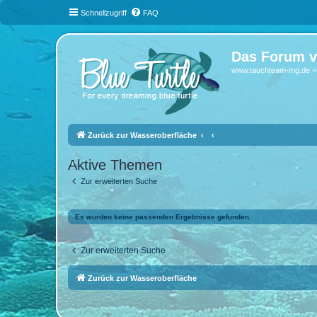
Schnellzugriff
FAQ
Das Forum v
www.tauchteam-mg.de <-
Zurück zur Wasseroberfläche
Aktive Themen
Zur erweiterten Suche
Es wurden keine passenden Ergebnisse gefunden.
Zur erweiterten Suche
Zurück zur Wasseroberfläche