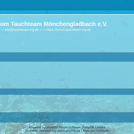
om Tauchteam Mönchengladbach e.V.
-> info@tauchteam-mg.de <--> https://forum.tauchteam-mg.de
Powered by
phpBB
® Forum Software © phpBB Limited
Deutsche Übersetzung durch
phpBB.de
| Style par
Cri|Studio