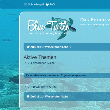
Schnellzugriff
FAQ
Das Forum v
www.tauchteam-mg.de <-
Zurück zur Wasseroberfläche
Aktive Themen
Zur erweiterten Suche
Es wurden keine passenden Ergebnisse gefunden.
Zur erweiterten Suche
Zurück zur Wasseroberfläche