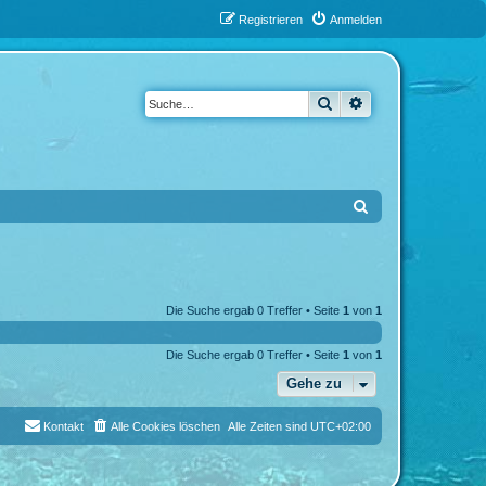
Registrieren
Anmelden
Suche
Erweiterte Suche
S
u
c
h
Die Suche ergab 0 Treffer • Seite
1
von
1
e
Die Suche ergab 0 Treffer • Seite
1
von
1
Gehe zu
Kontakt
Alle Cookies löschen
Alle Zeiten sind
UTC+02:00