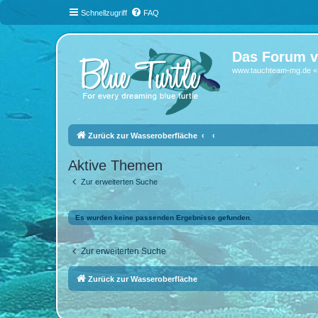
Schnellzugriff
FAQ
Das Forum v
www.tauchteam-mg.de <-
Zurück zur Wasseroberfläche
Aktive Themen
Zur erweiterten Suche
Es wurden keine passenden Ergebnisse gefunden.
Zur erweiterten Suche
Zurück zur Wasseroberfläche