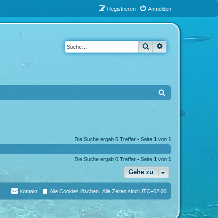
Registrieren
Anmelden
Suche
Erweiterte Suche
S
u
c
h
Die Suche ergab 0 Treffer • Seite
1
von
1
e
Die Suche ergab 0 Treffer • Seite
1
von
1
Gehe zu
Kontakt
Alle Cookies löschen
Alle Zeiten sind
UTC+02:00