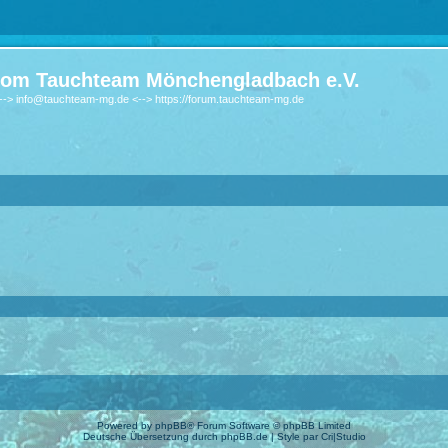
om Tauchteam Mönchengladbach e.V.
-> info@tauchteam-mg.de <--> https://forum.tauchteam-mg.de
Powered by
phpBB
® Forum Software © phpBB Limited
Deutsche Übersetzung durch
phpBB.de
| Style par
Cri|Studio