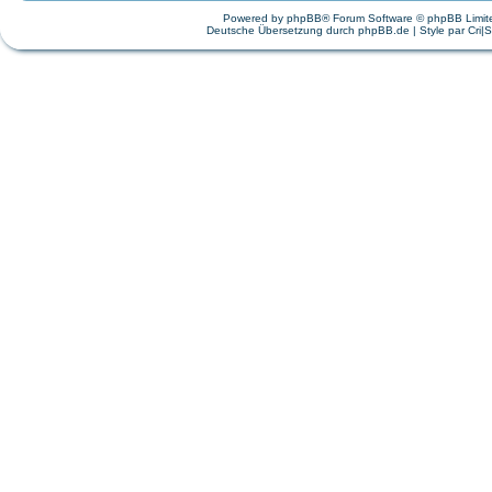
Powered by
phpBB
® Forum Software © phpBB Limit
Deutsche Übersetzung durch
phpBB.de
| Style par
Cri|