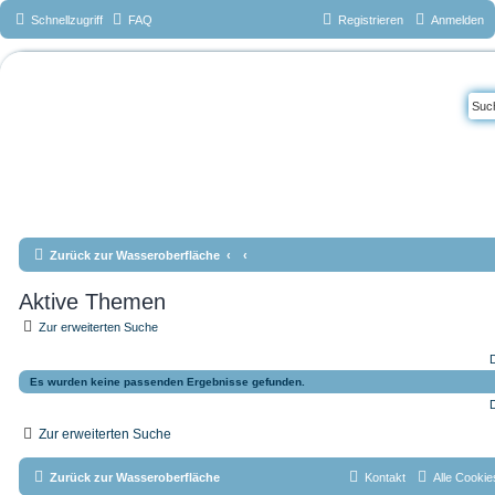
Schnellzugriff
FAQ
Registrieren
Anmelden
Das Forum vom
Tauchteam
Mönchengladbac
h e.V.
www.tauchteam-mg.de <-->
info@tauchteam-mg.de <--> https://forum.tauchteam-mg.de
Zurück zur Wasseroberfläche
Aktive Themen
Zur erweiterten Suche
D
Es wurden keine passenden Ergebnisse gefunden.
D
Zur erweiterten Suche
Zurück zur Wasseroberfläche
Kontakt
Alle Cookie