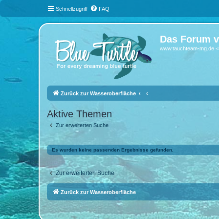
Schnellzugriff
FAQ
Das Forum v
www.tauchteam-mg.de <-
Zurück zur Wasseroberfläche
Aktive Themen
Zur erweiterten Suche
Es wurden keine passenden Ergebnisse gefunden.
Zur erweiterten Suche
Zurück zur Wasseroberfläche