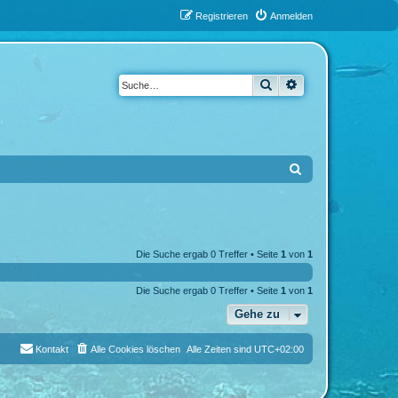
Registrieren
Anmelden
Suche
Erweiterte Suche
S
u
c
h
Die Suche ergab 0 Treffer • Seite
1
von
1
e
Die Suche ergab 0 Treffer • Seite
1
von
1
Gehe zu
Kontakt
Alle Cookies löschen
Alle Zeiten sind
UTC+02:00