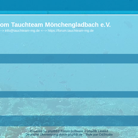
om Tauchteam Mönchengladbach e.V.
-> info@tauchteam-mg.de <--> https://forum.tauchteam-mg.de
Powered by
phpBB
® Forum Software © phpBB Limited
Deutsche Übersetzung durch
phpBB.de
| Style par
Cri|Studio