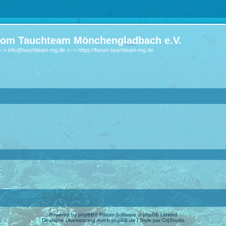
om Tauchteam Mönchengladbach e.V.
-> info@tauchteam-mg.de <--> https://forum.tauchteam-mg.de
Powered by
phpBB
® Forum Software © phpBB Limited
Deutsche Übersetzung durch
phpBB.de
| Style par
Cri|Studio