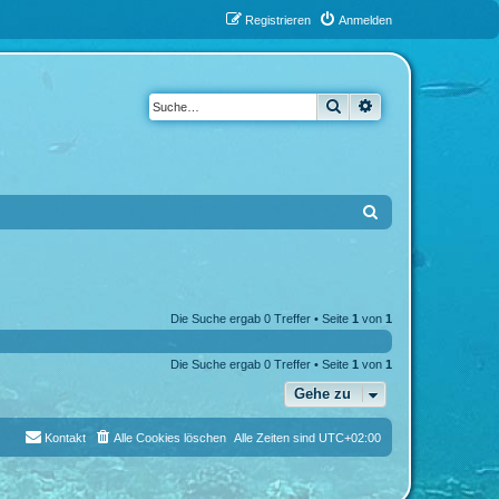
Registrieren
Anmelden
Suche
Erweiterte Suche
S
u
c
h
Die Suche ergab 0 Treffer • Seite
1
von
1
e
Die Suche ergab 0 Treffer • Seite
1
von
1
Gehe zu
Kontakt
Alle Cookies löschen
Alle Zeiten sind
UTC+02:00