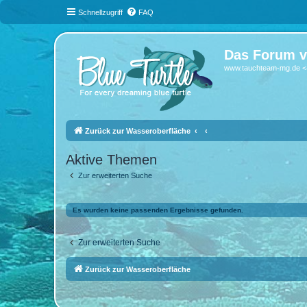
Schnellzugriff
FAQ
Das Forum v
www.tauchteam-mg.de <-
Zurück zur Wasseroberfläche
Aktive Themen
Zur erweiterten Suche
Es wurden keine passenden Ergebnisse gefunden.
Zur erweiterten Suche
Zurück zur Wasseroberfläche