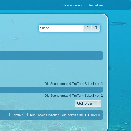
Registrieren
Anmelden
Suche
Erweiterte Suche
S
u
c
h
Die Suche ergab 0 Treffer • Seite
1
von
1
e
Die Suche ergab 0 Treffer • Seite
1
von
1
Gehe zu
Kontakt
Alle Cookies löschen
Alle Zeiten sind
UTC+02:00