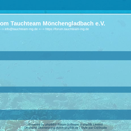
om Tauchteam Mönchengladbach e.V.
-> info@tauchteam-mg.de <--> https://forum.tauchteam-mg.de
Powered by
phpBB
® Forum Software © phpBB Limited
Deutsche Übersetzung durch
phpBB.de
| Style par
Cri|Studio