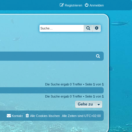
Registrieren
Anmelden
Suche
Erweiterte Suche
S
u
c
h
Die Suche ergab 0 Treffer • Seite
1
von
1
e
Die Suche ergab 0 Treffer • Seite
1
von
1
Gehe zu
Kontakt
Alle Cookies löschen
Alle Zeiten sind
UTC+02:00