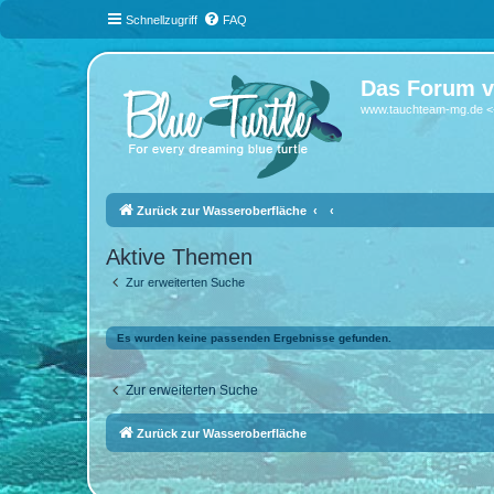
Schnellzugriff
FAQ
Das Forum v
www.tauchteam-mg.de <-
Zurück zur Wasseroberfläche
Aktive Themen
Zur erweiterten Suche
Es wurden keine passenden Ergebnisse gefunden.
Zur erweiterten Suche
Zurück zur Wasseroberfläche