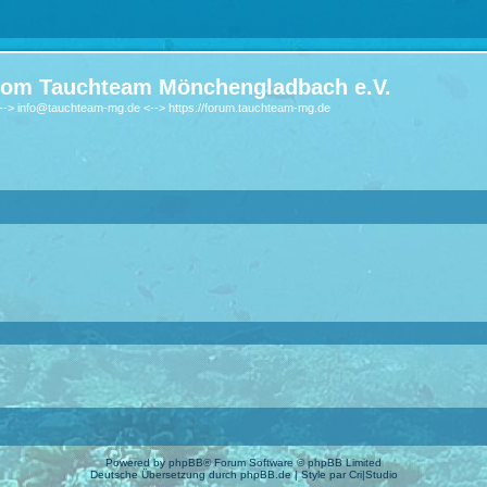
om Tauchteam Mönchengladbach e.V.
-> info@tauchteam-mg.de <--> https://forum.tauchteam-mg.de
Powered by
phpBB
® Forum Software © phpBB Limited
Deutsche Übersetzung durch
phpBB.de
| Style par
Cri|Studio