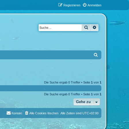
Registrieren
Anmelden
Suche
Erweiterte Suche
S
u
c
h
Die Suche ergab 0 Treffer • Seite
1
von
1
e
Die Suche ergab 0 Treffer • Seite
1
von
1
Gehe zu
Kontakt
Alle Cookies löschen
Alle Zeiten sind
UTC+02:00