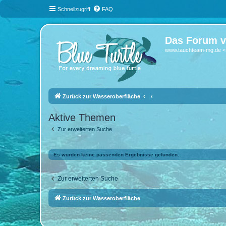
Schnellzugriff
FAQ
Das Forum v
www.tauchteam-mg.de <-
Zurück zur Wasseroberfläche
Aktive Themen
Zur erweiterten Suche
Es wurden keine passenden Ergebnisse gefunden.
Zur erweiterten Suche
Zurück zur Wasseroberfläche