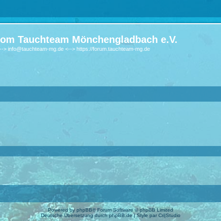
om Tauchteam Mönchengladbach e.V.
-> info@tauchteam-mg.de <--> https://forum.tauchteam-mg.de
Powered by
phpBB
® Forum Software © phpBB Limited
Deutsche Übersetzung durch
phpBB.de
| Style par
Cri|Studio