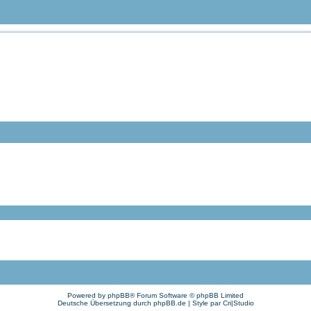
om Tauchteam Mönchengladbach e.V.
-> info@tauchteam-mg.de <--> https://forum.tauchteam-mg.de
Powered by
phpBB
® Forum Software © phpBB Limited
Deutsche Übersetzung durch
phpBB.de
| Style par
Cri|Studio