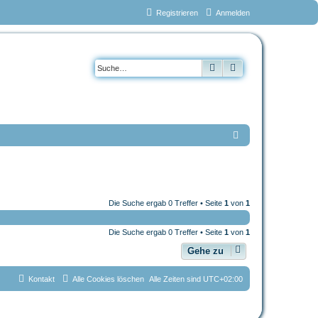
Registrieren
Anmelden
Suche
Erweiterte Suche
S
u
c
h
Die Suche ergab 0 Treffer • Seite
1
von
1
e
Die Suche ergab 0 Treffer • Seite
1
von
1
Gehe zu
Kontakt
Alle Cookies löschen
Alle Zeiten sind
UTC+02:00