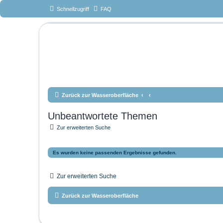
Schnellzugriff
FAQ
Das Forum v
www.tauchteam-mg.de <-
Zurück zur Wasseroberfläche
Unbeantwortete Themen
Zur erweiterten Suche
Es wurden keine passenden Ergebnisse gefunden.
Zur erweiterten Suche
Zurück zur Wasseroberfläche