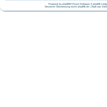
Powered by
phpBB
® Forum Software © phpBB Limit
Deutsche Übersetzung durch
phpBB.de
| Style par
Cri|