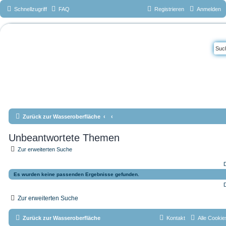
Schnellzugriff
FAQ
Registrieren
Anmelden
Das Forum vom
Tauchteam
Mönchengladbac
h e.V.
www.tauchteam-mg.de <-->
info@tauchteam-mg.de <--> https://forum.tauchteam-mg.de
Zurück zur Wasseroberfläche
Unbeantwortete Themen
Zur erweiterten Suche
D
Es wurden keine passenden Ergebnisse gefunden.
D
Zur erweiterten Suche
Zurück zur Wasseroberfläche
Kontakt
Alle Cookie