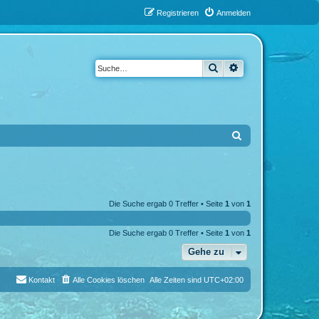
Registrieren
Anmelden
Suche
Erweiterte Suche
S
u
c
h
Die Suche ergab 0 Treffer • Seite
1
von
1
e
Die Suche ergab 0 Treffer • Seite
1
von
1
Gehe zu
Kontakt
Alle Cookies löschen
Alle Zeiten sind
UTC+02:00