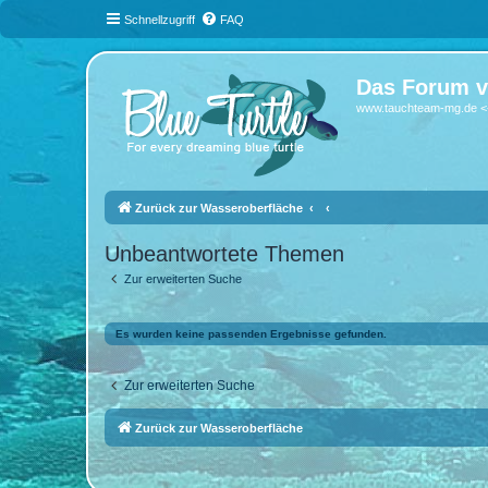
Schnellzugriff
FAQ
Das Forum v
www.tauchteam-mg.de <-
Zurück zur Wasseroberfläche
Unbeantwortete Themen
Zur erweiterten Suche
Es wurden keine passenden Ergebnisse gefunden.
Zur erweiterten Suche
Zurück zur Wasseroberfläche