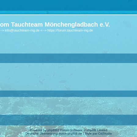
om Tauchteam Mönchengladbach e.V.
-> info@tauchteam-mg.de <--> https://forum.tauchteam-mg.de
Powered by
phpBB
® Forum Software © phpBB Limited
Deutsche Übersetzung durch
phpBB.de
| Style par
Cri|Studio